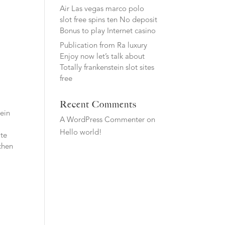
Air Las vegas marco polo
slot free spins ten No deposit
Bonus to play Internet casino
Publication from Ra luxury
Enjoy now let’s talk about
Totally frankenstein slot sites
free
Recent Comments
 ein
A WordPress Commenter
on
Hello world!
ote
chen