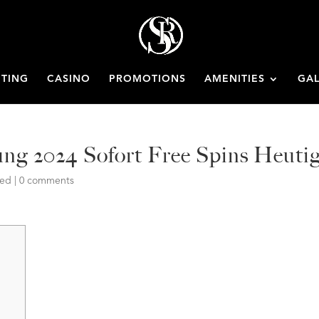
ETING
CASINO
PROMOTIONS
AMENITIES
GAL
lung 2024 Sofort Free Spins Heuti
zed
|
0 comments