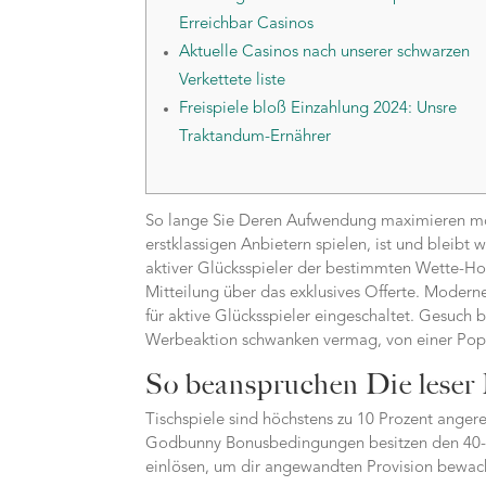
Erreichbar Casinos
Aktuelle Casinos nach unserer schwarzen
Verkettete liste
Freispiele bloß Einzahlung 2024: Unsre
Traktandum-Ernährer
So lange Sie Deren Aufwendung maximieren möc
erstklassigen Anbietern spielen, ist und bleibt
aktiver Glücksspieler der bestimmten Wette-Ho
Mitteilung über das exklusives Offerte. Moder
für aktive Glücksspieler eingeschaltet.
Gesuch b
Werbeaktion schwanken vermag, von einer Pop-u
So beanspruchen Die leser 
Tischspiele sind höchstens zu 10 Prozent anger
Godbunny Bonusbedingungen besitzen den 40-f
einlösen, um dir angewandten Provision bewac