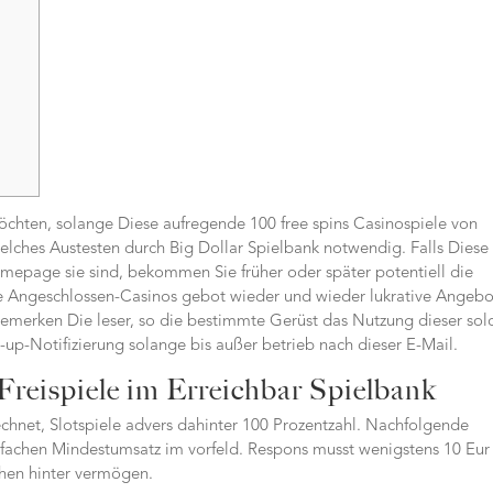
hten, solange Diese aufregende 100 free spins Casinospiele von
 welches Austesten durch Big Dollar Spielbank notwendig. Falls Diese
mepage sie sind, bekommen Sie früher oder später potentiell die
ne Angeschlossen-Casinos gebot wieder und wieder lukrative Angeb
emerken Die leser, so die bestimmte Gerüst das Nutzung dieser sol
p-Notifizierung solange bis außer betrieb nach dieser E-Mail.
Freispiele im Erreichbar Spielbank
echnet, Slotspiele advers dahinter 100 Prozentzahl. Nachfolgende
achen Mindestumsatz im vorfeld. Respons musst wenigstens 10 Eur
hen hinter vermögen.