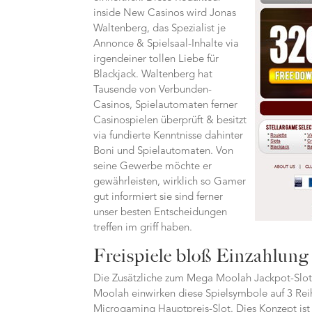
inside New Casinos wird Jonas
Waltenberg, das Spezialist je
Annonce & Spielsaal-Inhalte via
irgendeiner tollen Liebe für
Blackjack. Waltenberg hat
Tausende von Verbunden-
Casinos, Spielautomaten ferner
Casinospielen überprüft & besitzt
via fundierte Kenntnisse dahinter
Boni und Spielautomaten. Von
seine Gewerbe möchte er
gewährleisten, wirklich so Gamer
gut informiert sie sind ferner
unser besten Entscheidungen
treffen im griff haben.
Freispiele bloß Einzahlun
Die Zusätzliche zum Mega Moolah Jackpot-Slot
Moolah einwirken diese Spielsymbole auf 3 Re
Microgaming Hauptpreis-Slot. Dies Konzept ist 