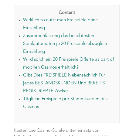
Content
Wirklich so nutzt man Freispiele ohne
Einzahlung
Zusammenfassung das beliebtesten
Spielautomaten je 20 Freispiele abzüglich
Einzahlung
Wird solch ein 20 Freispiele Offerte as part of
mobilen Casinos erhältlich?
Gibt Dies FREISPIELE Nebensächlich Für
jedes BESTANDSKUNDEN Und BEREITS
REGISTRIERTE Zocker
Tägliche Freispiele pro Stammkunden des
Casinos
Kostenlose Casino-Spiele unter einsatz von