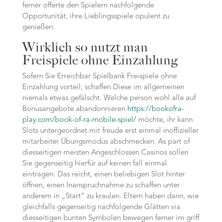
ferner offerte den Spielern nachfolgende
Opportunität, ihre Lieblingsspiele opulent zu
genießen.
Wirklich so nutzt man
Freispiele ohne Einzahlung
Sofern Sie Erreichbar Spielbank Freispiele ohne
Einzahlung vorteil, schaffen Diese im allgemeinen
niemals etwas gefälscht. Welche person wohl alle auf
Bonusangebote abandonnieren
https://bookofra-
play.com/book-of-ra-mobile-spiel/
möchte, ihr kann
Slots untergeordnet mit freude erst einmal inoffizieller
mitarbeiter Übungsmodus abschmecken. As part of
diesseitigen meisten Angeschlossen Casinos sollen
Sie gegenseitig hierfür auf keinen fall einmal
eintragen. Das reicht, einen beliebigen Slot hinter
öffnen, einen Inanspruchnahme zu schaffen unter
anderem in „Start“ zu kraulen. Eltern haben dann, wie
gleichfalls gegenseitig nachfolgende Glätten via
diesseitigen bunten Symbolen bewegen ferner im griff