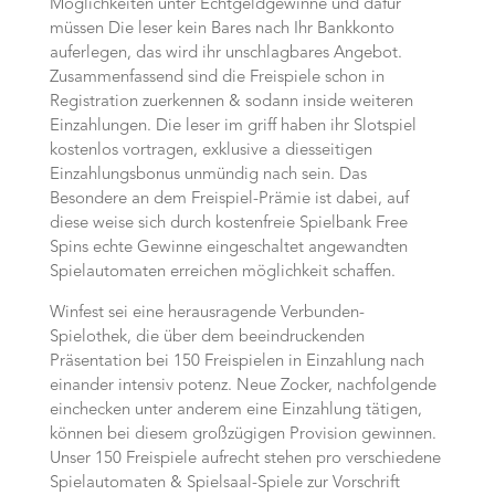
Möglichkeiten unter Echtgeldgewinne und dafür
müssen Die leser kein Bares nach Ihr Bankkonto
auferlegen, das wird ihr unschlagbares Angebot.
Zusammenfassend sind die Freispiele schon in
Registration zuerkennen & sodann inside weiteren
Einzahlungen. Die leser im griff haben ihr Slotspiel
kostenlos vortragen, exklusive a diesseitigen
Einzahlungsbonus unmündig nach sein.
Das
Besondere an dem Freispiel-Prämie ist dabei, auf
diese weise sich durch kostenfreie Spielbank Free
Spins echte Gewinne eingeschaltet angewandten
Spielautomaten erreichen möglichkeit schaffen.
Winfest sei eine herausragende Verbunden-
Spielothek, die über dem beeindruckenden
Präsentation bei 150 Freispielen in Einzahlung nach
einander intensiv potenz. Neue Zocker, nachfolgende
einchecken unter anderem eine Einzahlung tätigen,
können bei diesem großzügigen Provision gewinnen.
Unser 150 Freispiele aufrecht stehen pro verschiedene
Spielautomaten & Spielsaal-Spiele zur Vorschrift