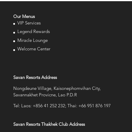
Our Menus
VIP Services
Legend Rewards
Miracle Lounge
Welcome Center
Savan Resorts Address
Nongdeune Village, Kaisonephomvihan City,
Savannakhet Provicne, Lao P.D.R
Tel: Laos: +856 41 252 232; Thai: +66 951 876 197
Savan Resorts Thakhek Club Address