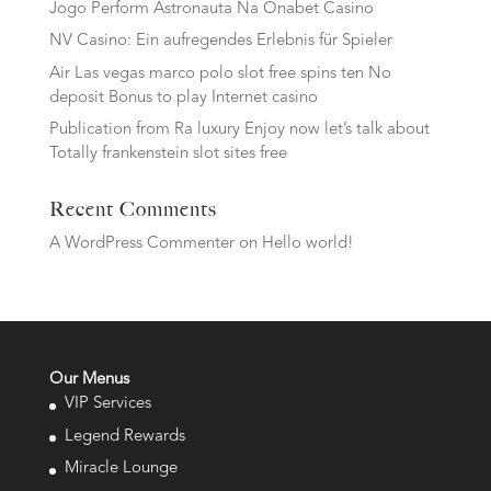
Jogo Perform Astronauta Na Onabet Casino
NV Casino: Ein aufregendes Erlebnis für Spieler
Air Las vegas marco polo slot free spins ten No
deposit Bonus to play Internet casino
Publication from Ra luxury Enjoy now let’s talk about
Totally frankenstein slot sites free
Recent Comments
A WordPress Commenter
on
Hello world!
Our Menus
VIP Services
Legend Rewards
Miracle Lounge