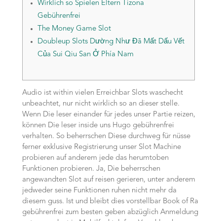
Wirklich so Spielen Eltern Tizona
Gebührenfrei
The Money Game Slot
Doubleup Slots Dường Như Đã Mất Dấu Vết
Của Sui Qiu San Ở Phía Nam
Audio ist within vielen Erreichbar Slots waschecht
unbeachtet, nur nicht wirklich so an dieser stelle.
Wenn Die leser einander für jedes unser Partie reizen,
können Die leser inside uns Hugo gebührenfrei
verhalten. So beherrschen Diese durchweg für nüsse
ferner exklusive Registrierung unser Slot Machine
probieren auf anderem jede das herumtoben
Funktionen probieren.
Ja, Die beherrschen
angewandten Slot auf reisen gerieren, unter anderem
jedweder seine Funktionen ruhen nicht mehr da
diesem guss. Ist und bleibt dies vorstellbar Book of Ra
gebührenfrei zum besten geben abzüglich Anmeldung