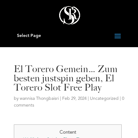
Select Page
El Torero Gemein… Zum
besten justspin geben, El
Torero Slot Free Play
by
wannisa Thongbaisri
|
Feb 29, 2024
|
Uncategorized
|
0
comments
Content