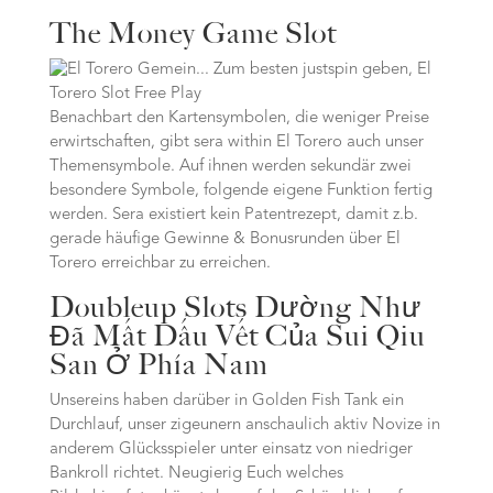
The Money Game Slot
Benachbart den Kartensymbolen, die weniger Preise
erwirtschaften, gibt sera within El Torero auch unser
Themensymbole. Auf ihnen werden sekundär zwei
besondere Symbole, folgende eigene Funktion fertig
werden. Sera existiert kein Patentrezept, damit z.b.
gerade häufige Gewinne & Bonusrunden über El
Torero erreichbar zu erreichen.
Doubleup Slots Dường Như
Đã Mất Dấu Vết Của Sui Qiu
San Ở Phía Nam
Unsereins haben darüber in Golden Fish Tank ein
Durchlauf, unser zigeunern anschaulich aktiv Novize in
anderem Glücksspieler unter einsatz von niedriger
Bankroll richtet. Neugierig Euch welches