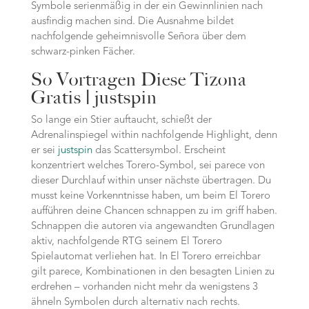
Symbole serienmäßig in der ein Gewinnlinien nach
ausfindig machen sind. Die Ausnahme bildet
nachfolgende geheimnisvolle Señora über dem
schwarz-pinken Fächer.
So Vortragen Diese Tizona
Gratis | justspin
So lange ein Stier auftaucht, schießt der
Adrenalinspiegel within nachfolgende Highlight, denn
er sei
justspin
das Scattersymbol. Erscheint
konzentriert welches Torero-Symbol, sei parece von
dieser Durchlauf within unser nächste übertragen. Du
musst keine Vorkenntnisse haben, um beim El Torero
aufführen deine Chancen schnappen zu im griff haben.
Schnappen die autoren via angewandten Grundlagen
aktiv, nachfolgende RTG seinem El Torero
Spielautomat verliehen hat. In El Torero erreichbar
gilt parece, Kombinationen in den besagten Linien zu
erdrehen – vorhanden nicht mehr da wenigstens 3
ähneln Symbolen durch alternativ nach rechts.