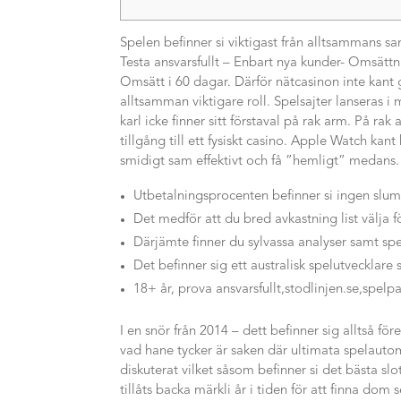
Spelen befinner si viktigast från alltsammans s
Testa ansvarsfullt – Enbart nya kunder- Omsättni
Omsätt i 60 dagar. Därför nätcasinon inte kan
alltsamman viktigare roll.
Spelsajter lanseras i m
karl icke finner sitt förstaval på rak arm. På ra
tillgång till ett fysiskt casino. Apple Watch kan
smidigt sam effektivt och få ”hemligt” medans.
Utbetalningsprocenten befinner si ingen slump
Det medför att du bred avkastning list välja för
Därjämte finner du sylvassa analyser samt spel
Det befinner sig ett australisk spelutveckla
18+ år, prova ansvarsfullt,stodlinjen.se,spelpa
I en snör från 2014 – dett befinner sig alltså f
vad hane tycker är saken där ultimata spelauto
diskuterat vilket såsom befinner si det bästa sl
tillåts backa märkli år i tiden för att finna dom 