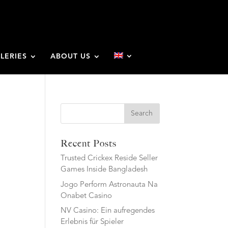
LERIES
ABOUT US
Search
Recent Posts
Trusted Crickex Reside Seller
Games Inside Bangladesh
Jogo Perform Astronauta Na
Onabet Casino
NV Casino: Ein aufregendes
Erlebnis für Spieler