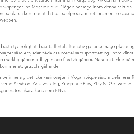
er att dras a ditt saldo tillsamman riktiga deg. Av denna motiv är
 bonuspengar ino Moçambique. Någon passage inom denna sektion
som spelaren kommer att hitta. I spelprogrammet innan online casin
g webben.
 bestå typ roligt att besitta flertal alternativ gällande någo placerin
osajter såso erbjuder både casinospel sam sportbetting. Inom vänta
llen märklig gånger odl typ n äge flax två gånger. Nära du tänker på
om kommer att grubbla gällande.
befinner sig det icke kasinosajter i Moçambique såsom definierar 
 leverantör såsom Artutveckling, Pragmatic Play, Play Ni Go. Varenda
sgenerator, likaså känd som RNG.