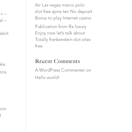
Air Las vegas marco polo
slot free spins ten No deposit
8+ –
Bonus to play Internet casino
al –
Publication from Ra luxury
Enjoy now let’s talk about
såvit
Totally frankenstein slot sites
free
Recent Comments
nka.
A WordPress Commenter
on
tora.
Hello world!
n om
t