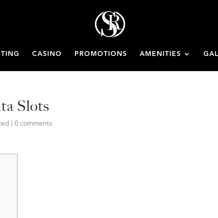
ETING
CASINO
PROMOTIONS
AMENITIES
GAL
ta Slots
zed
|
0 comments