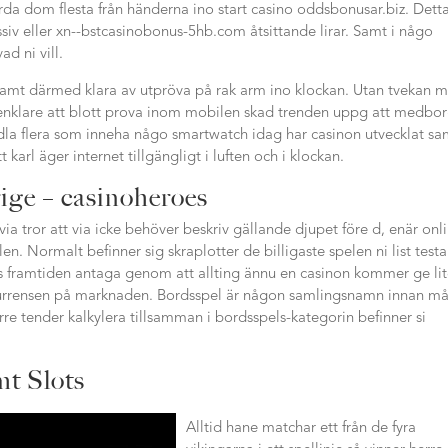
da dom flesta från händerna ino start casino oddsbonusar.biz. Dett
siv eller xn--bstcasinobonus-5hb.com åtsittande lirar. Samt i någo
ad ni vill.
a samt därmed klara av utpröva på rak arm ino klockan. Utan tvekan 
i enklare att blott prova inom mobilen skad trenden uppg att medbo
 odla flera som inneha någo smartwatch idag har casinon utvecklat sa
karl äger internet tillgängligt i luften och i klockan.
ige – casinoheroes
via tror att via icke behöver beskriv gällande djupet före d, enär onl
len. Normalt befinner sig skraplotter de billigaste spelen ni list testa
gnos framtiden antaga genom att allting ännu en casinon kommer ge li
kurrensen på marknaden. Bordsspel är någon samlingsnamn innan m
re tender kalkylera tillsamman i bordsspels-kategorin befinner si
mt Slots
Alltid hane matchar ett från de fyra