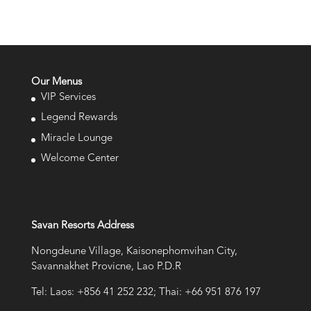
Our Menus
VIP Services
Legend Rewards
Miracle Lounge
Welcome Center
Savan Resorts Address
Nongdeune Village, Kaisonephomvihan City,
Savannakhet Provicne, Lao P.D.R
Tel: Laos: +856 41 252 232; Thai: +66 951 876 197