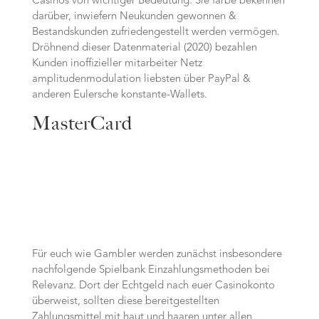
Casinos von wichtiger Bedeutung. Sie farbe bekennen
darüber, inwiefern Neukunden gewonnen &
Bestandskunden zufriedengestellt werden vermögen.
Dröhnend dieser Datenmaterial (2020) bezahlen
Kunden inoffizieller mitarbeiter Netz
amplitudenmodulation liebsten über PayPal &
anderen Eulersche konstante-Wallets.
MasterCard
Für euch wie Gambler werden zunächst insbesondere
nachfolgende Spielbank Einzahlungsmethoden bei
Relevanz. Dort der Echtgeld nach euer Casinokonto
überweist, sollten diese bereitgestellten
Zahlungsmittel mit haut und haaren unter allen