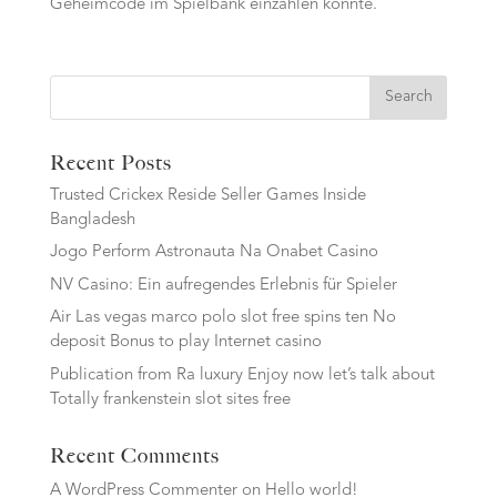
Geheimcode im Spielbank einzahlen konnte.
Search
Recent Posts
Trusted Crickex Reside Seller Games Inside
Bangladesh
Jogo Perform Astronauta Na Onabet Casino
NV Casino: Ein aufregendes Erlebnis für Spieler
Air Las vegas marco polo slot free spins ten No
deposit Bonus to play Internet casino
Publication from Ra luxury Enjoy now let’s talk about
Totally frankenstein slot sites free
Recent Comments
A WordPress Commenter
on
Hello world!