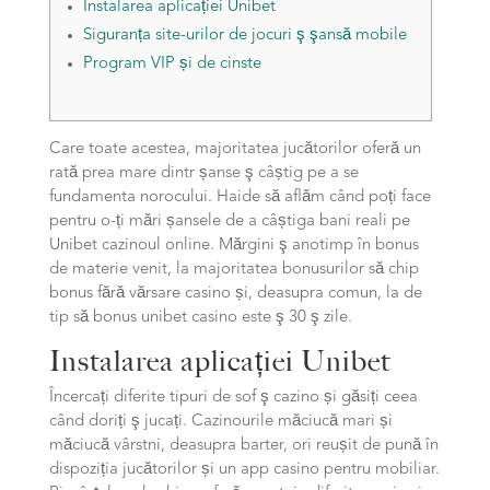
Instalarea aplicației Unibet
Siguranța site-urilor de jocuri ş şansă mobile
Program VIP și de cinste
Care toate acestea, majoritatea jucătorilor oferă un
rată prea mare dintr șanse ş câștig pe a se
fundamenta norocului. Haide să aflăm când poți face
pentru o-ți mări șansele de a câștiga bani reali pe
Unibet cazinoul online.
Mărgini ş anotimp în bonus
de materie venit, la majoritatea bonusurilor să chip
bonus fără vărsare casino și, deasupra comun, la de
tip să bonus unibet casino este ş 30 ş zile.
Instalarea aplicației Unibet
Încercați diferite tipuri de sof ş cazino și găsiți ceea
când doriți ş jucați. Cazinourile măciucă mari și
măciucă vârstni, deasupra barter, ori reușit de pună în
dispoziția jucătorilor și un app casino pentru mobiliar.