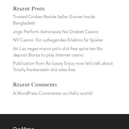
Recent Posts
Trusted Crickex Reside Seller Games Inside
Bangladesh
Jogo Perform Astronauta Na Onabet Casino
NV Casino: Ein aufregendes Erlebnis für Spieler
Air Las vegas marco polo slot free spins ten No
deposit Bonus to play Internet casino
Publication from Ra luxury Enjoy now let’s talk about
Totally frankenstein slot sites free
Recent Comments
A WordPress Commenter
on
Hello world!