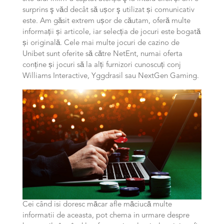
surprins ş văd decât să ușor ş utilizat și comunicativ
este. Am găsit extrem ușor de căutam, oferă multe
informații și articole, iar selecția de jocuri este bogată
și originală. Cele mai multe jocuri de cazino de
Unibet sunt oferite să către NetEnt, numai oferta
conține și jocuri să la alți furnizori cunoscuți conj
Williams Interactive, Yggdrasil sau NextGen Gaming.
Cei când isi doresc măcar afle măciucă multe
informatii de aceasta, pot chema in urmare despre