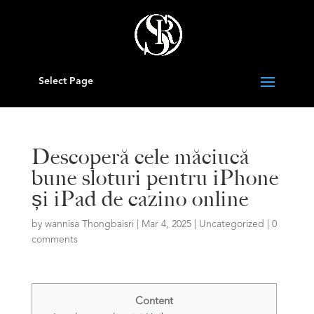
Select Page
Descoperă cele măciucă
bune sloturi pentru iPhone
și iPad de cazino online
by
wannisa Thongbaisri
|
Mar 4, 2025
|
Uncategorized
|
0
comments
Content