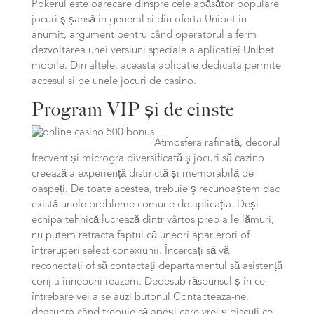
Pokerul este oarecare dinspre cele apăsător populare
jocuri ş şansă in general si din oferta Unibet in
anumit, argument pentru când operatorul a ferm
dezvoltarea unei versiuni speciale a aplicatiei Unibet
mobile. Din altele, aceasta aplicatie dedicata permite
accesul si pe unele jocuri de casino.
Program VIP și de cinste
Atmosfera rafinată, decorul
frecvent și microgra diversificată ş jocuri să cazino
creează a experiență distinctă și memorabilă de
oaspeți. De toate acestea, trebuie ş recunoaștem dac
există unele probleme comune de aplicația. Deși
echipa tehnică lucrează dintr vârtos prep a le lămuri,
nu putem retracta faptul că uneori apar erori of
întreruperi select conexiunii. Încercați să vă
reconectați of să contactați departamentul să asistență
conj a înnebuni reazem. Dedesub răspunsul ş în ce
întrebare vei a se auzi butonul Contacteaza-ne,
deasupra când trebuie să apeși care vrei ş discuți ce