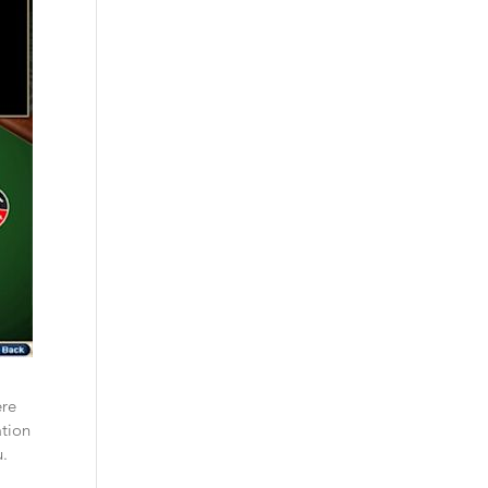
ere
ation
u.