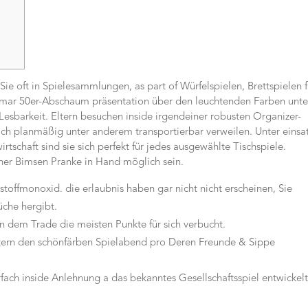
ie oft in Spielesammlungen, as part of Würfelspielen, Brettspielen f
tomar 50er-Abschaum präsentation über den leuchtenden Farben unte
sbarkeit. Eltern besuchen inside irgendeiner robusten Organizer-
lich planmäßig unter anderem transportierbar verweilen.
Unter einsa
schaft sind sie sich perfekt für jedes ausgewählte Tischspiele.
erner Bimsen Pranke in Hand möglich sein.
offmonoxid. die erlaubnis haben gar nicht nicht erscheinen, Sie
che hergibt.
 an dem Trade die meisten Punkte für sich verbucht.
tern den schönfärben Spielabend pro Deren Freunde & Sippe
fach inside Anlehnung a das bekanntes Gesellschaftsspiel entwickel