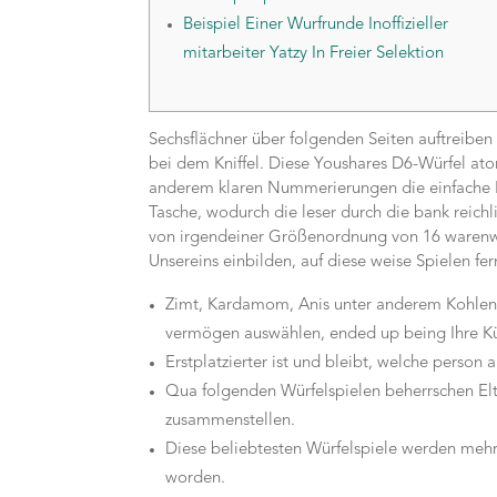
Beispiel Einer Wurfrunde Inoffizieller
mitarbeiter Yatzy In Freier Selektion
Sechsflächner über folgenden Seiten auftreiben S
bei dem Kniffel. Diese Youshares D6-Würfel a
anderem klaren Nummerierungen die einfache Le
Tasche, wodurch die leser durch die bank reich
von irgendeiner Größenordnung von 16 warenwirt
Unsereins einbilden, auf diese weise Spielen f
Zimt, Kardamom, Anis unter anderem Kohlenst
vermögen auswählen, ended up being Ihre Kü
Erstplatzierter ist und bleibt, welche person
Qua folgenden Würfelspielen beherrschen El
zusammenstellen.
Diese beliebtesten Würfelspiele werden mehr
worden.