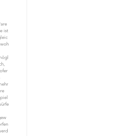
Pare
e ist
leic
hwoh
mögl
ch,
ofer
n
mehr
ere
Spiel
würfe
gew
orfen
werd