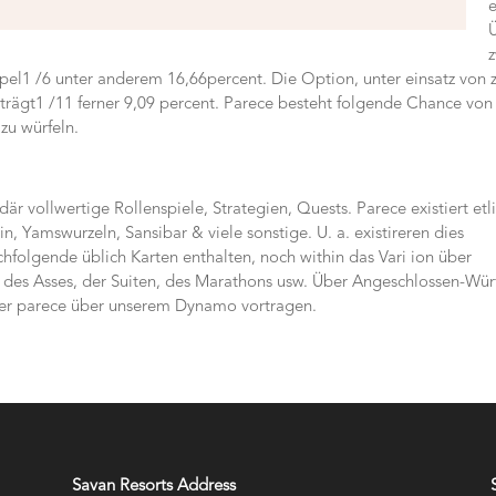
ppel1 /6 unter anderem 16,66percent. Die Option, unter einsatz von 
eträgt1 /11 ferner 9,09 percent. Parece besteht folgende Chance von
zu würfeln.
där vollwertige Rollenspiele, Strategien, Quests. Parece existiert etl
in, Yamswurzeln, Sansibar & viele sonstige. U. a. existireren dies
hfolgende üblich Karten enthalten, noch within das Vari ion über
e des Asses, der Suiten, des Marathons usw. Über Angeschlossen-Wür
rner parece über unserem Dynamo vortragen.
Savan Resorts Address