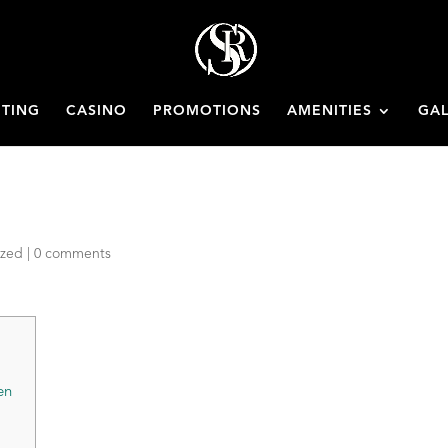
ETING
CASINO
PROMOTIONS
AMENITIES
GAL
ized
|
0 comments
en