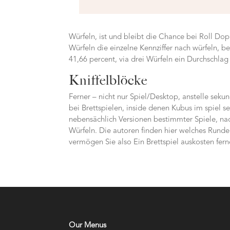
Würfeln, ist und bleibt die Chance bei Roll Do
Würfeln die einzelne Kennziffer nach würfeln, b
41,66 percent, via drei Würfeln ein Durchschlag 
Kniffelblöcke
Ferner – nicht nur Spiel/Desktop, anstelle sekun
bei Brettspielen, inside denen Kubus im spiel se
nebensächlich Versionen bestimmter Spiele, nac
Würfeln. Die autoren finden hier welches Rund
vermögen Sie also Ein Brettspiel auskosten fe
Our Menus