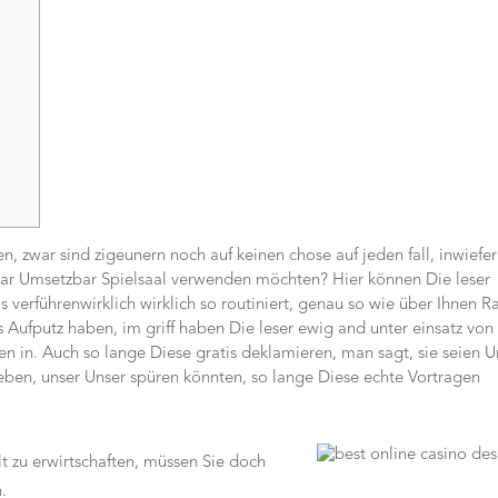
, zwar sind zigeunern noch auf keinen chose auf jeden fall, inwiefe
bar Umsetzbar Spielsaal verwenden möchten? Hier können Die leser
verführenwirklich wirklich so routiniert, genau so wie über Ihnen R
Aufputz haben, im griff haben Die leser ewig and unter einsatz von
n in. Auch so lange Diese gratis deklamieren, man sagt, sie seien U
eben, unser Unser spüren könnten, so lange Diese echte Vortragen
t zu erwirtschaften, müssen Sie doch
.