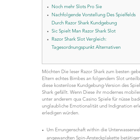
Noch mehr Slots Pro Sie
Nachfolgende Vorstellung Des Spielfelds
Durch Razor Shark Kundgebung
Sic Spielt Man Razor Shark Slot
Razor Shark Slot Vergleich:
Tagesordnungspunkt Alternativen
Möchten Die leser Razor Shark zum besten geben
Eltern echtes Bimbes an folgendem Slot unteil
diese kostenlose Kundgebung-Version des Spiels 
Shark gefällt.
Wenn Diese ihr modernes mobiles 
unter anderem qua Casino Spiele für nüsse bade
unglaubliche Emotionalität und Indignation erl
erledigen würden.
Um Errungenschaft within die Unterwasserwel
angewandten Spin-Ansteckplakette betätigen