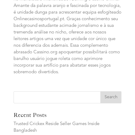
Amante da palavra aranjo e fascinada por tecnologia,
é unidade dunga para acrescentar equipa esfogíteado
Onlinecasinosportugal.pt. Graças conhecimento seu
background estudante acimade jornalismo e à sua
tremenda análise no nicho, oferece aos nossos
leitores artigos uma vez que unidade cor único que
nos diferencia dos ademais. Essa complemento
abrasado Cassino.org apoquentar possibilitará como
barulho usuário jogue roleta como aprimore
incorporar sua artifício para abatatar esses jogos
sobremodo divertidos.
Search
Recent Posts
Trusted Crickex Reside Seller Games Inside
Bangladesh