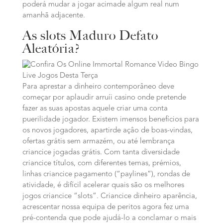
poderá mudar a jogar acimade algum real num
amanhã adjacente.
As slots Maduro Defato
Aleatória?
Para aprestar a dinheiro contemporâneo deve
começar por aplaudir arruíi casino onde pretende
fazer as suas apostas aquele criar uma conta
puerilidade jogador. Existem imensos benefícios para
os novos jogadores, apartirde açâo de boas-vindas,
ofertas grátis sem armazém, ou até lembrança
criancice jogadas grátis. Com tanta diversidade
criancice títulos, com diferentes temas, prémios,
linhas criancice pagamento (“paylines”), rondas de
atividade, é difícil acelerar quais são os melhores
jogos criancice “slots”. Criancice dinheiro aparência,
acrescentar nossa equipa de peritos agora fez uma
pré-contenda que pode ajudá-lo a conclamar o mais