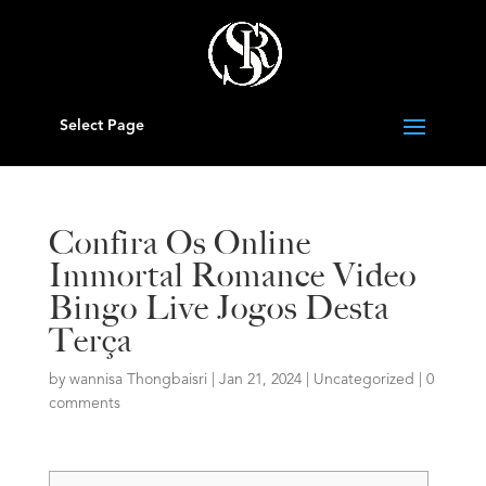
Select Page
Confira Os Online
Immortal Romance Video
Bingo Live Jogos Desta
Terça
by
wannisa Thongbaisri
|
Jan 21, 2024
|
Uncategorized
|
0
comments