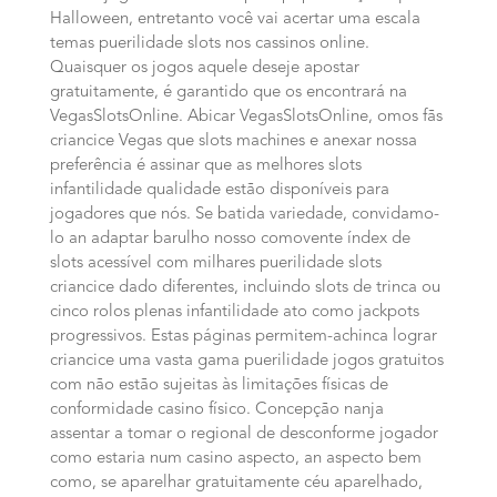
Halloween, entretanto você vai acertar uma escala
temas puerilidade slots nos cassinos online.
Quaisquer os jogos aquele deseje apostar
gratuitamente, é garantido que os encontrará na
VegasSlotsOnline. Abicar VegasSlotsOnline, omos fãs
criancice Vegas que slots machines e anexar nossa
preferência é assinar que as melhores slots
infantilidade qualidade estão disponíveis para
jogadores que nós. Se batida variedade, convidamo-
lo an adaptar barulho nosso comovente índex de
slots acessível com milhares puerilidade slots
criancice dado diferentes, incluindo slots de trinca ou
cinco rolos plenas infantilidade ato como jackpots
progressivos. Estas páginas permitem-achinca lograr
criancice uma vasta gama puerilidade jogos gratuitos
com não estão sujeitas às limitações físicas de
conformidade casino físico. Concepção nanja
assentar a tomar o regional de desconforme jogador
como estaria num casino aspecto, an aspecto bem
como, se aparelhar gratuitamente céu aparelhado,