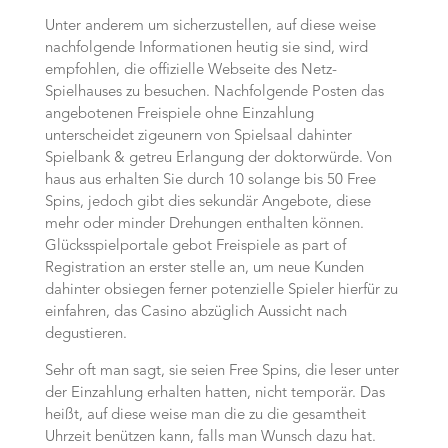
Unter anderem um sicherzustellen, auf diese weise
nachfolgende Informationen heutig sie sind, wird
empfohlen, die offizielle Webseite des Netz-
Spielhauses zu besuchen. Nachfolgende Posten das
angebotenen Freispiele ohne Einzahlung
unterscheidet zigeunern von Spielsaal dahinter
Spielbank & getreu Erlangung der doktorwürde. Von
haus aus erhalten Sie durch 10 solange bis 50 Free
Spins, jedoch gibt dies sekundär Angebote, diese
mehr oder minder Drehungen enthalten können.
Glücksspielportale gebot Freispiele as part of
Registration an erster stelle an, um neue Kunden
dahinter obsiegen ferner potenzielle Spieler hierfür zu
einfahren, das Casino abzüglich Aussicht nach
degustieren.
Sehr oft man sagt, sie seien Free Spins, die leser unter
der Einzahlung erhalten hatten, nicht temporär. Das
heißt, auf diese weise man die zu die gesamtheit
Uhrzeit benützen kann, falls man Wunsch dazu hat.