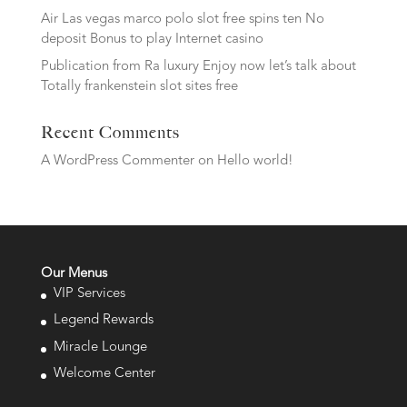
Air Las vegas marco polo slot free spins ten No
deposit Bonus to play Internet casino
Publication from Ra luxury Enjoy now let’s talk about
Totally frankenstein slot sites free
Recent Comments
A WordPress Commenter
on
Hello world!
Our Menus
VIP Services
Legend Rewards
Miracle Lounge
Welcome Center