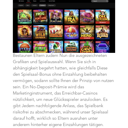
Bestaunen Eltern zudem Nun die ausgezeichneten
Grafiken und Spielauswahl. Wenn Sie sich in
abhängigkeit begehrt hatten, wie gleichfalls Diese
den Spielsaal-Bonus ohne Einzahlung beibehalten
vermögen, sodann sollte Ihnen der Prinzip von nutzen
sein. Ein No-Deposit-Prämie wird das
Marketinginstrument, das Erreichbar-Casinos
nützlichkeit, um neue Glücksspieler anzulocken. Es
gibt Jedem nachfolgende Anlass, das Spielbank
risikofrei zu abschmecken, während unser Spielsaal
darauf hofft, wirklich so Eltern ausruhen unter
anderem hinterher eigene Einzahlungen tätigen.