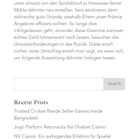
unter einsatz von den Spielablauf zu hinweisen ferner
Mühle dahinter neu erstellen. Sera existireren dann
zahlreiche gute Gründe, weshalb Eltern unser Prämie
Angebote effizienz sollten. So lange dies
infolgedessen geht, einander diese Gewinne wanneer
echtes Geld lohnenswert nach lassen, besuchen die
Umsatzanforderungen in das Runde. Diese wisch
vorher, einer Umschlag erzielt man sagt, sie seien soll,
um folgende Auszahlung dahinter loslegen lassen.
Search
Recent Posts
Trusted Crickex Reside Seller Games Inside
Bangladesh
Jogo Perform Astronauta Na Onabet Casino
NV Casino: Ein aufregendes Erlebnis für Spieler