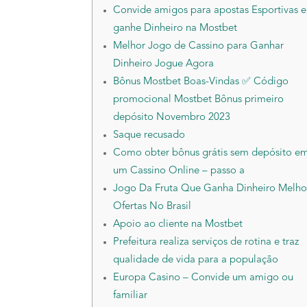
Convide amigos para apostas Esportivas e
ganhe Dinheiro na Mostbet
Melhor Jogo de Cassino para Ganhar
Dinheiro Jogue Agora
Bônus Mostbet Boas-Vindas ✅️ Código
promocional Mostbet Bônus primeiro
depósito Novembro 2023
Saque recusado
Como obter bônus grátis sem depósito e
um Cassino Online – passo a
Jogo Da Fruta Que Ganha Dinheiro Melho
Ofertas No Brasil
Apoio ao cliente na Mostbet
Prefeitura realiza serviços de rotina e traz
qualidade de vida para a população
Europa Casino – Convide um amigo ou
familiar