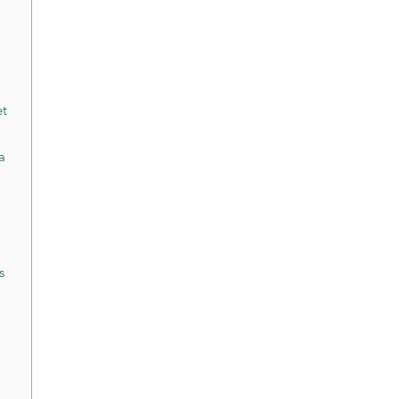
et
a
s