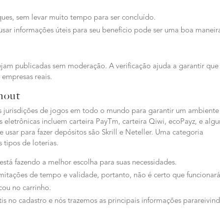
ques, sem levar muito tempo para ser concluído.
usar informações úteis para seu benefício pode ser uma boa maneir
jam publicadas sem moderação. A verificação ajuda a garantir que
 empresas reais.
hout
as jurisdições de jogos em todo o mundo para garantir um ambiente
as eletrônicas incluem carteira PayTm, carteira Qiwi, ecoPayz, e alg
 usar para fazer depósitos são Skrill e Neteller. Uma categoria
tipos de loterias.
 está fazendo a melhor escolha para suas necessidades.
itações de tempo e validade, portanto, não é certo que funcionar
ou no carrinho.
s no cadastro e nós trazemos as principais informações parareivind