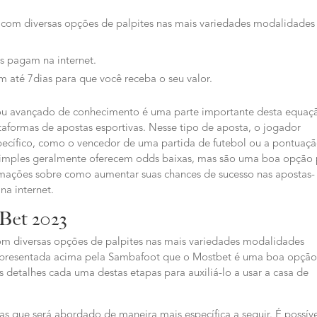
com diversas opções de palpites nas mais variedades modalidades
 pagam na internet.
m até 7dias para que você receba o seu valor.
 ou avançado de conhecimento é uma parte importante desta equaç
taformas de apostas esportivas. Nesse tipo de aposta, o jogador
pecífico, como o vencedor de uma partida de futebol ou a pontuaç
 simples geralmente oferecem odds baixas, mas são uma boa opção
ormações sobre como aumentar suas chances de sucesso nas apostas-
na internet.
Bet 2023
m diversas opções de palpites nas mais variedades modalidades
se apresentada acima pela Sambafoot que o Mostbet é uma boa opçã
 detalhes cada uma destas etapas para auxiliá-lo a usar a casa de
s que será abordado de maneira mais específica a seguir. É possíve