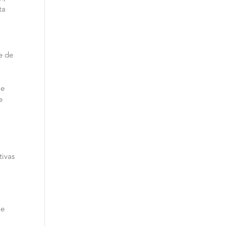
ta
e de
 e
e
tivas
ue