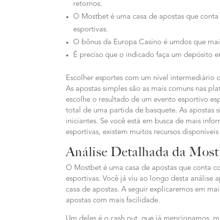
retornos.
O Mostbet é uma casa de apostas que conta 
esportivas.
O bônus da Europa Casino é umdos que mais
É preciso que o indicado faça um depósito e
Escolher esportes com um nível intermediário
As apostas simples são as mais comuns nas pla
escolhe o resultado de um evento esportivo es
total de uma partida de basquete. As apostas
iniciantes. Se você está em busca de mais inf
esportivas, existem muitos recursos disponíveis 
Análise Detalhada da Most
O Mostbet é uma casa de apostas que conta co
esportivas. Você já viu ao longo desta análi
casa de apostas. A seguir explicaremos em mais
apostas com mais facilidade.
Um deles é o cash out, que já mencionamos, ma