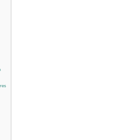
m
res