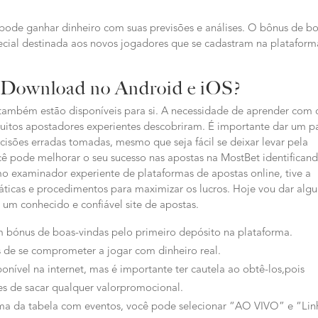
ode ganhar dinheiro com suas previsões e análises. O bônus de b
ecial destinada aos novos jogadores que se cadastram na plataform
 Download no Android e iOS?
s também estão disponíveis para si. A necessidade de aprender com 
muitos apostadores experientes descobriram. É importante dar um p
ecisões erradas tomadas, mesmo que seja fácil se deixar levar pela
cê pode melhorar o seu sucesso nas apostas na MostBet identifican
omo examinador experiente de plataformas de apostas online, tive a
áticas e procedimentos para maximizar os lucros. Hoje vou dar alg
 um conhecido e confiável site de apostas.
 bónus de boas-vindas pelo primeiro depósito na plataforma.
s de se comprometer a jogar com dinheiro real.
onível na internet, mas é importante ter cautela ao obtê-los,pois
es de sacar qualquer valorpromocional.
ima da tabela com eventos, você pode selecionar “AO VIVO” e “Li