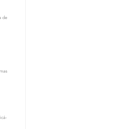
a de
umas
á
icá-