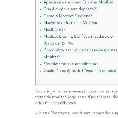
Aposte sem riscos em Esportes Mostbet
Que é o bônus sem depósito?
Como o Mostbet Funciona?
Maximize os lucros na MostBet
Mostbet iOS
MostBet Brasil: É Confiável? Cadastro e
Bônus de R$1700
Como obter um bônus na casa de apostas
Mostbet?
Pior plataforma e atendimento
Quais são os tipos de bônus sem depósito
Se você ganhar, será necessário cumprir as reg
forma de nivelar o jogo entre duas equipes, 
odds mais equilibradas.
Nesta Plataforma, não faltam variedades e tip