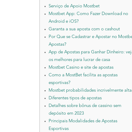
Serviço de Apoio Mostbet
Mostbet App: Como Fazer Download no
Android e iOS?
Garanta a sua aposta com o cashout
Por Que se Cadastrar e Apostar no Mostb
Apostas?
App de Apostas para Ganhar Dinheiro: vej
os melhores para lucrar de casa
Mostbet Casino e site de apostas
Como a MostBet facilita as apostas
esportivas?
Mostbet probabilidades incrivelmente alta
Diferentes tipos de apostas
Detalhes sobre bônus de cassino sem
depósito em 2023
Principais Modalidades de Apostas
Esportivas