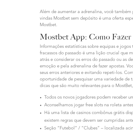
Além de aumentar a adrenalina, você também p
vindas Mostbet sem depósito é uma oferta esp
Mostbet.
Mostbet App: Como Fazer
Informações estatísticas sobre equipas e jogo
fracassos do passado é uma lição crucial que 
atrás e considerar os erros do passado ou as d
emoção e pela adrenalina de fazer apostas. Vo
seus erros anteriores e evitando repeti-los. C
oportunidade de pesquisar uma variedade de t
dicas que são muito relevantes para o MostBet,
Todos os novos jogadores podem receber um
Aconselhamos jogar free slots na roleta ante
Há uma lista de casinos combônus grátis disp
existem regras que devem ser cumpridas ant
Seção “Futebol” / “Clubes” – localizada ac