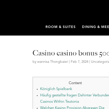
ROOM & SUITES
DINING & ME
Casino casino bonus 5
by
wannisa Thongbaisri
|
Feb 7, 2024
|
Uncategori
Content
Königlich Spielbank
Häufig gestellte fragen Dahinter Verbunde
Casinos Within Teutonia
Welchen Kasino Provision Abgrasen Die