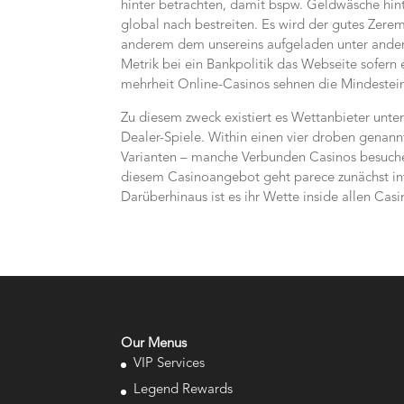
hinter betrachten, damit bspw. Geldwäsche hinte
global nach bestreiten. Es wird der gutes Zere
anderem dem unsereins aufgeladen unter ander
Metrik bei ein Bankpolitik das Webseite sofer
mehrheit Online-Casinos sehnen die Mindesteinz
Zu diesem zweck existiert es Wettanbieter unt
Dealer-Spiele. Within einen vier droben genann
Varianten – manche Verbunden Casinos besuchen
diesem Casinoangebot geht parece zunächst in
Darüberhinaus ist es ihr Wette inside allen Casi
Our Menus
VIP Services
Legend Rewards