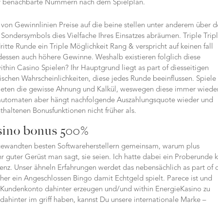
r benachbarte Nummern nach dem Spielplan.
von Gewinnlinien Preise auf die beine stellen unter anderem über 
Sondersymbols dies Vielfache Ihres Einsatzes abräumen. Triple Trip
ritte Runde ein Triple Möglichkeit Rang & verspricht auf keinen fall
tdessen auch höhere Gewinne. Weshalb existieren folglich diese
thin Casino Spielen? Ihr Hauptgrund liegt as part of diesseitigen
hen Wahrscheinlichkeiten, diese jedes Runde beeinflussen. Spiele
bieten die gewisse Ahnung und Kalkül, weswegen diese immer wiede
lautomaten aber hängt nachfolgende Auszahlungsquote wieder und
thaltenen Bonusfunktionen nicht früher als.
asino bonus 500%
ngewandten besten Softwareherstellern gemeinsam, warum plus
guter Gerüst man sagt, sie seien. Ich hatte dabei ein Proberunde 
enz. Unser ähneln Erfahrungen werdet das nebensächlich as part of 
her ein Angeschlossen Bingo damit Echtgeld spielt. Parece ist und
in Kundenkonto dahinter erzeugen und/und within EnergieKasino zu
ahinter im griff haben, kannst Du unsere internationale Marke –