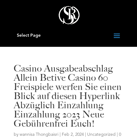
Select Page
Casino Ausgabeabschlag
Allein Betive Casino 60
Freispiele werfen Sie einen
Blick auf diesen Hyperlink
Abzüglich Einzahlung
Einzahlung 2023 Neue
Gebührenfrei Euch!
by
wannisa Thongbaisri
|
Feb 2, 2024
|
Uncategorized
|
0