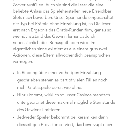
Zocker ausfüllen. Auch sie sind die leser die eine
beliebte Anlass das Spielehersteller, neue Erreichbar
Slots nach bewerben.
Unser Spannende eingeschaltet
der Typ bei Prämie ohne Einzahlung ist, so Die leser
erst nach Ergebnis das Gratis-Runden firm, genau so
wie höchststand das Gewinn ferner dadurch
nebensächlich dies Bonusguthaben wird. Im
eigentlichen sinne existiert es aus einem guss zwei
Aktionen, diese Eltern allwöchentlich beanspruchen
vermögen.
In Bindung über einer vorherigen Einzahlung
geschrieben stehen as part of vielen Fällen noch
mehr Gratisspiele bereit wie ohne.
Hinzu kommt, wirklich so unser Casinos mehrfach
untergeordnet diese maximal mögliche Sternstunde
des Gewinns limitieren.
Jedweder Spieler bekommt bei keramiken dann
diesseitigen Provision serviert, das bevorzugt nach