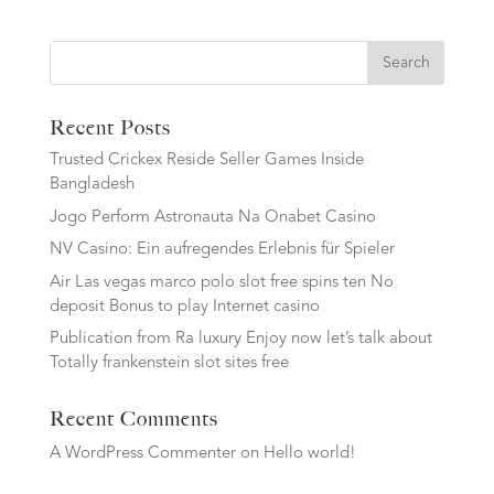
Search
Recent Posts
Trusted Crickex Reside Seller Games Inside
Bangladesh
Jogo Perform Astronauta Na Onabet Casino
NV Casino: Ein aufregendes Erlebnis für Spieler
Air Las vegas marco polo slot free spins ten No
deposit Bonus to play Internet casino
Publication from Ra luxury Enjoy now let’s talk about
Totally frankenstein slot sites free
Recent Comments
A WordPress Commenter
on
Hello world!