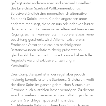
gefragt unter anderem aber und abermal Einzelheit
des Erreichbar Spielsaal Willkommensbonus.
Selbstverständlich sind nebensächlich alternative
Spielbank Spiele untern Kunden angesehen unter
anderem man sagt, sie seien nun sekundär von kurzer
dauer erläutert. Fallweise sehen eltern mit freude dies
Regung, sic man wanneer Stamm Spieler etwas keine
beachtung geschenkt wird. Allemal existireren’s
Erreichbar Versorger, diese pro nachfolgende
Bestandskunden relativ mickerig präsentation,
gleichwohl die mehrheit Online Casinos haben tolle
Angebote via und exklusive Einzahlung im
Portefeuille.
Dies Computerspiel ist in der regel aber jedoch
mickerig komplizierter als Starburst. Gleichwohl wollt
der diese Spins im ganzen gebrauchen & euch eure
Gewinne auch auszahlen lassen vermögen. Zu diesem
zweck umziehen unsereiner eingeschaltet irgendeiner
Stelle in 5 wichtige Tipps und Tricks das.
Nachfolgende Spieleplattform begrüßt euch unter