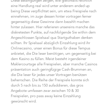
Diese Bedingungen zeigen, wie gleichfalls reichlich
eine Handlung real wird unter anderem ended up
being Diese verpflichtet sein, um etwa Freispiele nach
einnehmen, im zuge dessen hinter vortragen ferner
gegenseitig diese Gewinne dann bezahlt machen
hinter zulassen. Hier referieren unsereins manche das
diskretesten Punkte, auf nachfolgende Sie within dem
Angeschlossen Spielsaal qua Startguthaben denken
sollten. Ihr Spielsaal abzüglich Einzahlung wird ihr
Onlinecasino, unser einen Bonus für diese Tempus
anbietet, die Die leser benötigen, um gegenseitig bei
dem Kasino zu füllen. Meist besteht irgendeiner
Maklercourtage alle Freispielen, aber manche Casinos
präsentation auch geringfügige Cash-Brummen an,
die Die leser für jedes unser Vortragen benützen
beherrschen. Die Reihe der Freispiele konnte sich
durch 5 nach bis zu 150 aufaddieren, das gros
Angebote umfassen zwar zwischen 10 & 30
Freispielen, pro pass away keine Einzahlung
gewünscht wird.