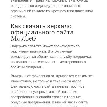
эквиваленте). Граничная максимальная сумма
определяется индивидуально и зависит от
ограничений каждого конкретного типа платёжной
системы.
Как скачать зеркало
официального сайта
Mostbet?
Задержка платежа может происходить по
различным причинам. В этом случае
рекомендуется обратиться в службу поддержки,
но только по истечении регламентированного
времени ожидания.
Выигрыш от фриспинов отыгрывается с таким же
множителем, но только в течение 24 часов.
Центральную часть сайта занимает роспись
наиболее популярных матчей, названия
востребованных онлайн слотов и главные
бонусные предложения. В нижней части сайта