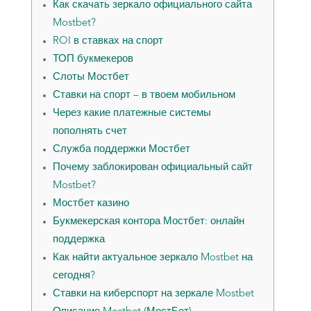
Как скачать зеркало официального сайта
Mostbet?
ROI в ставках на спорт
ТОП букмекеров
Слоты Мостбет
Ставки на спорт – в твоем мобильном
Через какие платежные системы
пополнять счет
Служба поддержки Мостбет
Почему заблокирован официальный сайт
Mostbet?
Мостбет казино
Букмекерская контора Мостбет: онлайн
поддержка
Как найти актуальное зеркало Mostbet на
сегодня?
Ставки на киберспорт на зеркале Mostbet