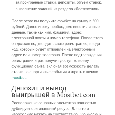
за проигранные ставки, депозиты, объем ставок,
выполнение заданий из раздела «Достижения».
После этого вы получите фрибет на сумму в 500
рублей. Далее игроку необходимо ввести личные
данные, такие как имя, фамилия, адрес
электронной почты и номер телефона. После этого
он должен подтвердить свою регистрацию, введя
код, который будет отправлен на электронный
адрес или номер телефона. После подтверждения
регистрации игрок получит доступ ко всему
функционал сайта, включая возможность делать
ставки на спортивные события и играть в казино
mostbet
.
Депозит и вывод
выигрышей в Mostbet com
Расположение основных элементов полностью
дублирует оригинальный ресурс. Для этого
необходимо нажать на соответствующую кнопку и