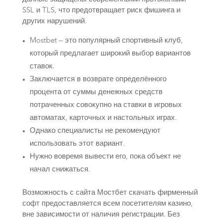
SSL и TLS, что предотвращает риск фишинга и
других нарушений.
Mostbet – это популярный спортивный клуб,
который предлагает широкий выбор вариантов
ставок.
Заключается в возврате определённого
процента от суммы денежных средств
потраченных совокупно на ставки в игровых
автоматах, карточных и настольных играх.
Однако специалисты не рекомендуют
использовать этот вариант.
Нужно вовремя вывести его, пока объект не
начал снижаться.
Возможность с сайта Мостбет скачать фирменный
софт предоставляется всем посетителям казино,
вне зависимости от наличия регистрации. Без