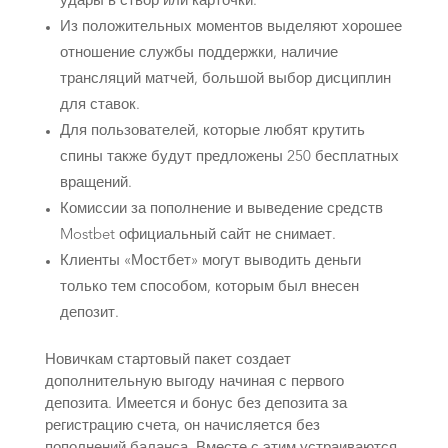
удары в створ или карточки.
Из положительных моментов выделяют хорошее
отношение службы поддержки, наличие
трансляций матчей, большой выбор дисциплин
для ставок.
Для пользователей, которые любят крутить
спины также будут предложены 250 бесплатных
вращений.
Комиссии за пополнение и выведение средств
Mostbet официальный сайт не снимает.
Клиенты «Мостбет» могут выводить деньги
только тем способом, которым был внесен
депозит.
Новичкам стартовый пакет создает
дополнительную выгоду начиная с первого
депозита. Имеется и бонус без депозита за
регистрацию счета, он начисляется без