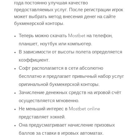
года постоянно улучшая качество
предоставляемых услуг. После регистрации игрок
может выбрать метод внесения денег на сайте
букмекерской конторы.
Теперь можно скачать Mostbet на телефон,
планшет, ноутбук или компьютер.
В зависимости от высоты полета определяется
коэффициент.
Софт располагается в сети абсолютно
бесплатно и предлагает привычный набор услуг
оригинальной букмекерской конторы.
Зачисление денежных средств на игровой счёт
осуществляется мгновенно.
Не меньший интерес в Mostbet online
представляет хоккей.
Она предусматривает начисление призовых
баллов за ставки в игровых автоматах.