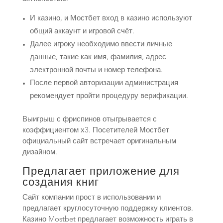
И казино, и Мостбет вход в казино используют
общий аккаунт и игровой счёт.
Далее игроку необходимо ввести личные
данные, такие как имя, фамилия, адрес
электронной почты и номер телефона.
После первой авторизации администрация
рекомендует пройти процедуру верификации.
Выигрыш с фриспинов отыгрывается с
коэффициентом х3. Посетителей Мостбет
официальный сайт встречает оригинальным
дизайном.
Предлагает приложение для
создания книг
Сайт компании прост в использовании и
предлагает круглосуточную поддержку клиентов.
Казино Mostbet предлагает возможность играть в