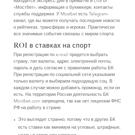
находится экспресс-дня в прематче и Live от
«Мостбет», информация о букмекере, контакты
службы поддержки. У Mostbet есть Telegram-
канал, где вы можете получать последние новости
о рейтингах, трансферах и игроках. Практически
все значимые события связаны с миром спорта.
ROI в ставках на спорт
При регистрации по e-mail придется выбрать
страну, тип валюты, адрес электронной почты,
пароль и дать согласие с правилами работы БК.
При регистрации по социальной сети указываем
только валюту и выбираем подходящую соц. В
каждом случае можно добавить промокод, если он
есть. На территории России деятельность БК
Moctbet.com запрещена, так как нет лицензии ФНС
РФ на работу в стране.
Это выглядит странно, потому что в других БК
есть ставки как минимум на угловые, штрафные,