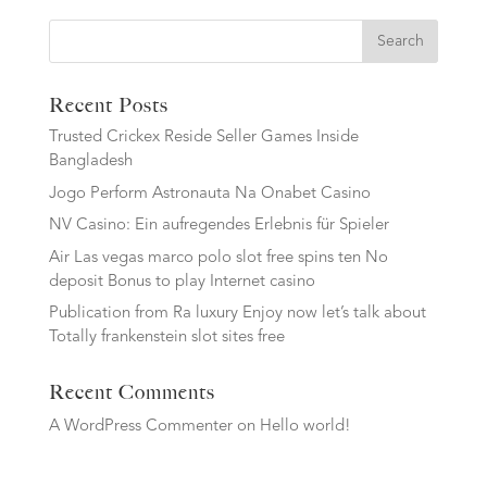
Search
Recent Posts
Trusted Crickex Reside Seller Games Inside
Bangladesh
Jogo Perform Astronauta Na Onabet Casino
NV Casino: Ein aufregendes Erlebnis für Spieler
Air Las vegas marco polo slot free spins ten No
deposit Bonus to play Internet casino
Publication from Ra luxury Enjoy now let’s talk about
Totally frankenstein slot sites free
Recent Comments
A WordPress Commenter
on
Hello world!