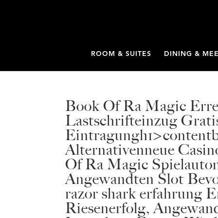
ROOM & SUITES
DINING & ME
Book Of Ra Magic Errei
Lastschrifteinzug Grat
Eintragungh1>content
Alternativenneue Casin
Of Ra Magic Spielauto
Angewandten Slot Bevo
razor shark erfahrung 
Riesenerfolg, Angewand