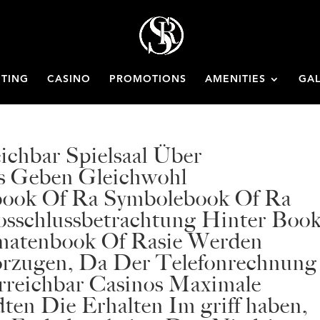
ETING
CASINO
PROMOTIONS
AMENITIES
GAL
chbar Spielsaal Über
is Geben Gleichwohl
book Of Ra Symbolebook Of Ra
osschlussbetrachtung Hinter Boo
matenbook Of Rasie Werden
rzugen, Da Der Telefonrechnung
Erreichbar Casinos Maximale
ten Die Erhalten Im griff haben,