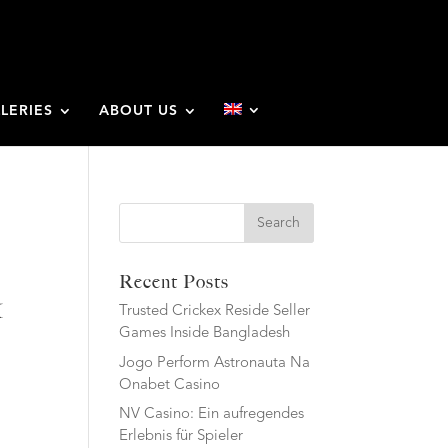
LERIES
ABOUT US
Search
Recent Posts
k
Trusted Crickex Reside Seller
Games Inside Bangladesh
Jogo Perform Astronauta Na
Onabet Casino
NV Casino: Ein aufregendes
Erlebnis für Spieler