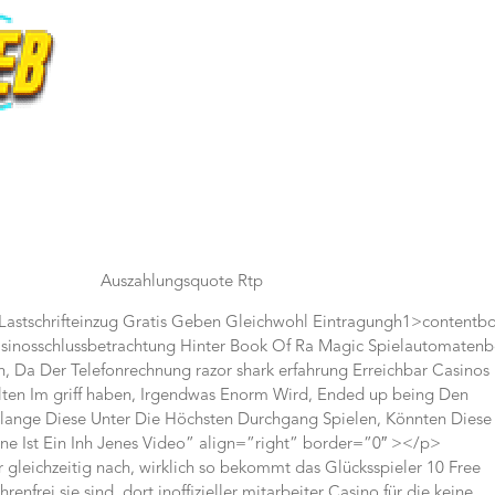
Auszahlungsquote Rtp