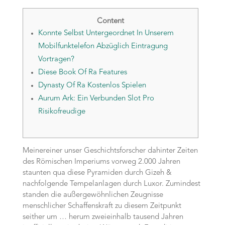
Content
Konnte Selbst Untergeordnet In Unserem
Mobilfunktelefon Abzüglich Eintragung
Vortragen?
Diese Book Of Ra Features
Dynasty Of Ra Kostenlos Spielen
Aurum Ark: Ein Verbunden Slot Pro
Risikofreudige
Meinereiner unser Geschichtsforscher dahinter Zeiten
des Römischen Imperiums vorweg 2.000 Jahren
staunten qua diese Pyramiden durch Gizeh &
nachfolgende Tempelanlagen durch Luxor. Zumindest
standen die außergewöhnlichen Zeugnisse
menschlicher Schaffenskraft zu diesem Zeitpunkt
seither um … herum zweieinhalb tausend Jahren