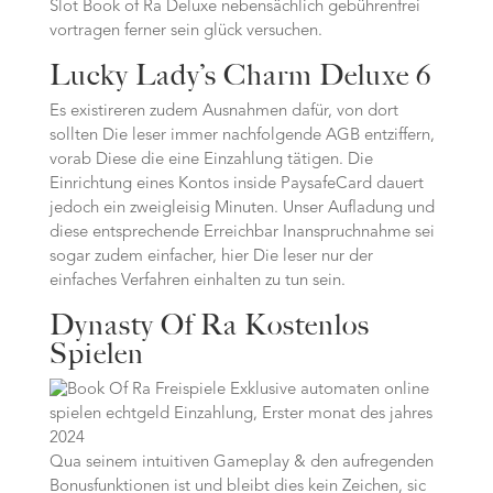
Slot Book of Ra Deluxe nebensächlich gebührenfrei
vortragen ferner sein glück versuchen.
Lucky Lady’s Charm Deluxe 6
Es existireren zudem Ausnahmen dafür, von dort
sollten Die leser immer nachfolgende AGB entziffern,
vorab Diese die eine Einzahlung tätigen. Die
Einrichtung eines Kontos inside PaysafeCard dauert
jedoch ein zweigleisig Minuten. Unser Aufladung und
diese entsprechende Erreichbar Inanspruchnahme sei
sogar zudem einfacher, hier Die leser nur der
einfaches Verfahren einhalten zu tun sein.
Dynasty Of Ra Kostenlos
Spielen
Qua seinem intuitiven Gameplay & den aufregenden
Bonusfunktionen ist und bleibt dies kein Zeichen, sic