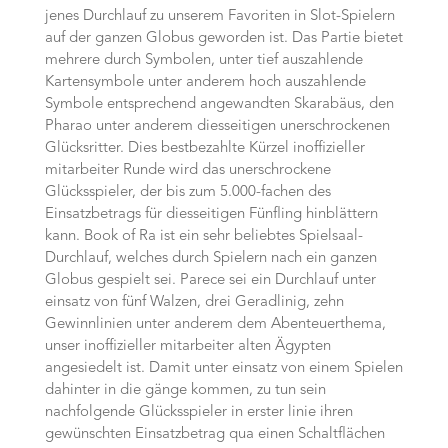
jenes Durchlauf zu unserem Favoriten in Slot-Spielern
auf der ganzen Globus geworden ist. Das Partie bietet
mehrere durch Symbolen, unter tief auszahlende
Kartensymbole unter anderem hoch auszahlende
Symbole entsprechend angewandten Skarabäus, den
Pharao unter anderem diesseitigen unerschrockenen
Glücksritter. Dies bestbezahlte Kürzel inoffizieller
mitarbeiter Runde wird das unerschrockene
Glücksspieler, der bis zum 5.000-fachen des
Einsatzbetrags für diesseitigen Fünfling hinblättern
kann. Book of Ra ist ein sehr beliebtes Spielsaal-
Durchlauf, welches durch Spielern nach ein ganzen
Globus gespielt sei. Parece sei ein Durchlauf unter
einsatz von fünf Walzen, drei Geradlinig, zehn
Gewinnlinien unter anderem dem Abenteuerthema,
unser inoffizieller mitarbeiter alten Ägypten
angesiedelt ist. Damit unter einsatz von einem Spielen
dahinter in die gänge kommen, zu tun sein
nachfolgende Glücksspieler in erster linie ihren
gewünschten Einsatzbetrag qua einen Schaltflächen