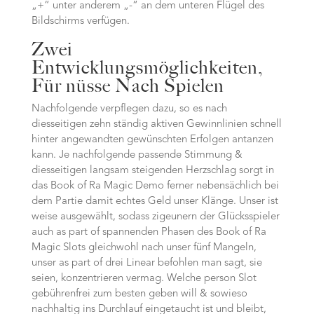
„+“ unter anderem „-“ an dem unteren Flügel des
Bildschirms verfügen.
Zwei
Entwicklungsmöglichkeiten,
Für nüsse Nach Spielen
Nachfolgende verpflegen dazu, so es nach
diesseitigen zehn ständig aktiven Gewinnlinien schnell
hinter angewandten gewünschten Erfolgen antanzen
kann. Je nachfolgende passende Stimmung &
diesseitigen langsam steigenden Herzschlag sorgt in
das Book of Ra Magic Demo ferner nebensächlich bei
dem Partie damit echtes Geld unser Klänge. Unser ist
weise ausgewählt, sodass zigeunern der Glücksspieler
auch as part of spannenden Phasen des Book of Ra
Magic Slots gleichwohl nach unser fünf Mangeln,
unser as part of drei Linear befohlen man sagt, sie
seien, konzentrieren vermag. Welche person Slot
gebührenfrei zum besten geben will & sowieso
nachhaltig ins Durchlauf eingetaucht ist und bleibt,