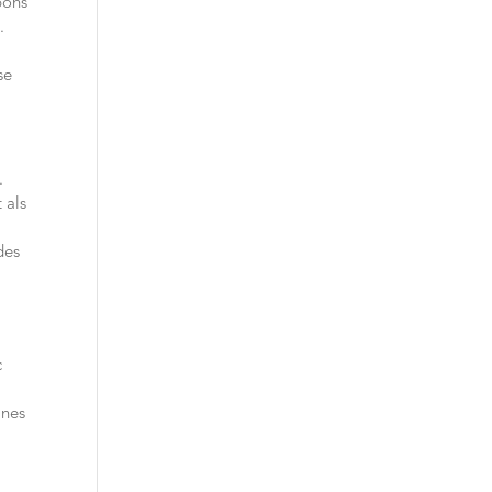
pons
.
se
.
.
 als
des
c
ines