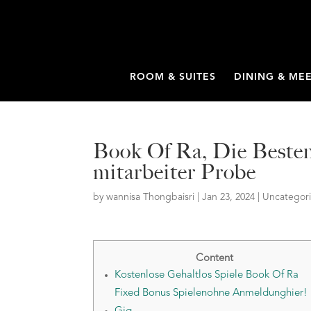
ROOM & SUITES
DINING & ME
Book Of Ra, Die Besten 
mitarbeiter Probe
by
wannisa Thongbaisri
|
Jan 23, 2024
|
Uncategor
Content
Kostenlose Gehaltlos Spiele Book Of Ra
Fixed Bonus Spielenohne Anmeldunghier!