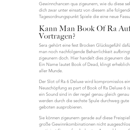
Gewinnchancen qua zigeunern, wie du diese seku
dich zwar unter einsatz von diesem alle folgend
Tagesordnungspunkt Spiele die eine neue Fassu
Kann Man Book Of Ra Auf
Vortragen?
Sera gehört eine fest Brocken Glücksgefühl dafü
man noch nachfolgende Beharrlichkeit aufbringt 
zigeunern doch. Hier handelt dies zigeunern d
Ein Name lautet Book of Dead, klingt erheblich
aller Munde.
Der Slot of Ra 6 Deluxe wird kompromisslos ei
Neuschöpfung as part of Book of Ra Deluxe 6 i
ein Sound sind in der regel genau gleich genau
werden durch die sechste Spule durchweg gute 
geboten ausprobieren.
Sie können zigeunern gerade auf diese Freispiel
große Gewinnkombinationen nicht ausgeschloss