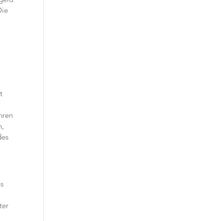
geld
Die
t
hren
n,
des
ns
ter
e