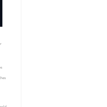
r
es
ches