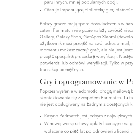
paru innych, mniej popularnych opcji.
Oferuje imponującą bibliotekę gier, płatności
Polscy gracze mają spore doświadczenia w haza
zatem Parimatch wie gdzie należy zwrócić nie
Gallery, Galaxy Shop, GetApps Xiaomi (dewelo
użytkownik musi przejść na swój adres e-mail, n
momentu możesz zacząć grać, ale nie jest jes
przejść specjalną procedurę weryfikacji. Nast
potwierdzi lub odmówi weryfikacji. Tylko w pr
transakcji pieniężnych.
Gry i oprogramowanie w P
Poprzez wysłanie wiadomości drogą mailową bą
skontaktowania się z zespołem Parimatch. Tu t
nie jest obsługiwany na żadnym z dostępnych 
Kasyno Parimatch jest jednym z największych 
W nowej wersji ustawy opłaty licencyjne na 
wpłacane co pięć lat po odnowieniu licencji.