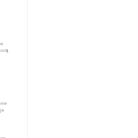
na
mocą
anie
cje