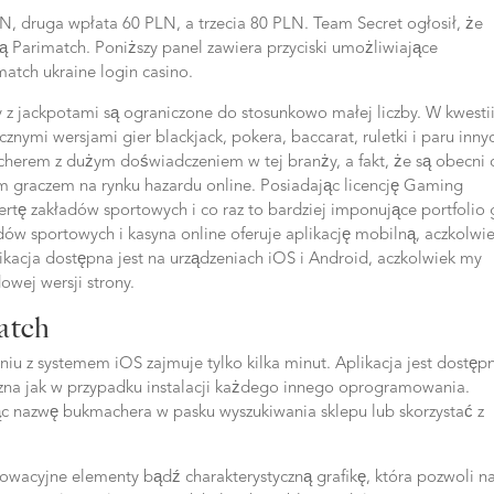
 druga wpłata 60 PLN, a trzecia 80 PLN. Team Secret ogłosił, że
 Parimatch. Poniższy panel zawiera przyciski umożliwiające
match ukraine login casino.
 z jackpotami są ograniczone do stosunkowo małej liczby. W kwesti
znymi wersjami gier blackjack, pokera, baccarat, ruletki i paru inny
cherem z dużym doświadczeniem w tej branży, a fakt, że są obecni
ym graczem na rynku hazardu online. Posiadając licencję Gaming
rtę zakładów sportowych i co raz to bardziej imponujące portfolio 
dów sportowych i kasyna online oferuje aplikację mobilną, aczkolwie
acja dostępna jest na urządzeniach iOS i Android, aczkolwiek my
wej wersji strony.
atch
niu z systemem iOS zajmuje tylko kilka minut. Aplikacja jest dostęp
tyczna jak w przypadku instalacji każdego innego oprogramowania.
ąc nazwę bukmachera w pasku wyszukiwania sklepu lub skorzystać z
nowacyjne elementy bądź charakterystyczną grafikę, która pozwoli 