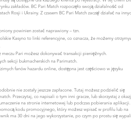
sy są dostępne dla każdego klienta po rejestracji. W tej chwili bi
 rynku zakładów. BC Pari Match rozpoczęło swoją działalność od
ch Rosji i Ukrainy. Z czasem BC Pari Match zaczął działać na inny
oniony powinien zostać naprawiony – tzn.
e Polskie Kasyno to linki referencyjne, co oznacza, że możemy otrzym
.
 z meczu Pari możesz dokonywać transakcji pieniężnych.
zych sekcji bukmacherskich na Parimatch.
dzimych fanów hazardu online, dostępna jest częściowo w języku
obnie nie zostały jeszcze zapłacone. Tutaj możesz podzielić się
h. Przeczytaj, co napisali o tym inni gracze, lub skorzystaj z okazji
umaczenie na stronie internetowej lub podczas pobierania aplikacji.
omocą kodu promocyjnego, który możesz wpisać w profilu lub na
kownik ma 30 dni na jego wykorzystanie, po czym po prostu się wypali