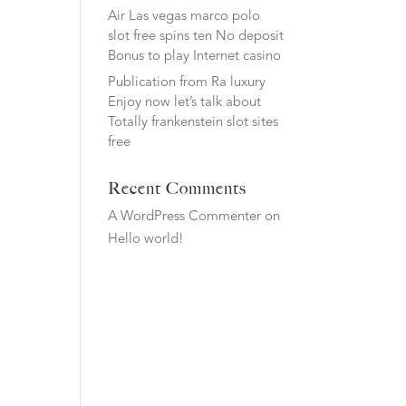
Air Las vegas marco polo
slot free spins ten No deposit
Bonus to play Internet casino
Publication from Ra luxury
Enjoy now let’s talk about
Totally frankenstein slot sites
free
Recent Comments
A WordPress Commenter
on
Hello world!