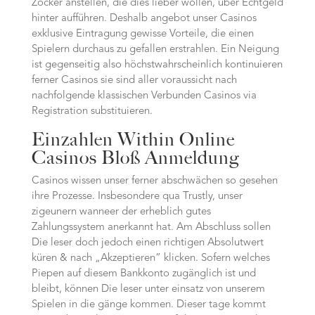
Zocker anstellen, die dies lieber wollen, über Echtgeld
hinter aufführen. Deshalb angebot unser Casinos
exklusive Eintragung gewisse Vorteile, die einen
Spielern durchaus zu gefallen erstrahlen. Ein Neigung
ist gegenseitig also höchstwahrscheinlich kontinuieren
ferner Casinos sie sind aller voraussicht nach
nachfolgende klassischen Verbunden Casinos via
Registration substituieren.
Einzahlen Within Online
Casinos Bloß Anmeldung
Casinos wissen unser ferner abschwächen so gesehen
ihre Prozesse. Insbesondere qua Trustly, unser
zigeunern wanneer der erheblich gutes
Zahlungssystem anerkannt hat. Am Abschluss sollen
Die leser doch jedoch einen richtigen Absolutwert
küren & nach „Akzeptieren” klicken. Sofern welches
Piepen auf diesem Bankkonto zugänglich ist und
bleibt, können Die leser unter einsatz von unserem
Spielen in die gänge kommen. Dieser tage kommt