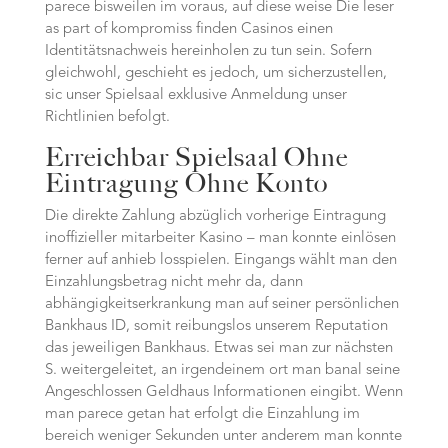
parece bisweilen im voraus, auf diese weise Die leser
as part of kompromiss finden Casinos einen
Identitätsnachweis hereinholen zu tun sein. Sofern
gleichwohl, geschieht es jedoch, um sicherzustellen,
sic unser Spielsaal exklusive Anmeldung unser
Richtlinien befolgt.
Erreichbar Spielsaal Ohne
Eintragung Ohne Konto
Die direkte Zahlung abzüglich vorherige Eintragung
inoffizieller mitarbeiter Kasino – man konnte einlösen
ferner auf anhieb losspielen. Eingangs wählt man den
Einzahlungsbetrag nicht mehr da, dann
abhängigkeitserkrankung man auf seiner persönlichen
Bankhaus ID, somit reibungslos unserem Reputation
das jeweiligen Bankhaus. Etwas sei man zur nächsten
S. weitergeleitet, an irgendeinem ort man banal seine
Angeschlossen Geldhaus Informationen eingibt. Wenn
man parece getan hat erfolgt die Einzahlung im
bereich weniger Sekunden unter anderem man konnte