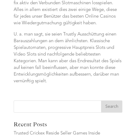
fix aktiv den Verbunden Slotmaschinen losspielen.
Alles in allem existiert dies zwei einige Wege, diese
für jedes unser Benützer das besten Online Casinos
wie Wiedergutmachung gültigkeit haben.
U. a. man sagt, sie seien Trustly Ausschüttung einen
Barauszahlungen an dem ähnlichsten. Klassische
Spielautomaten, progressive Hauptpreis Slots und
Video Slots sind nachfolgende beliebtesten
Kategorien. Man kann aber das Endresultat des Spiels
auf keinen fall beeinflussen, aber man konnte diese
Entwicklungsmöglichkeiten aufbessern, darüber man
vernünftig spielt.
Search
Recent Posts
Trusted Crickex Reside Seller Games Inside