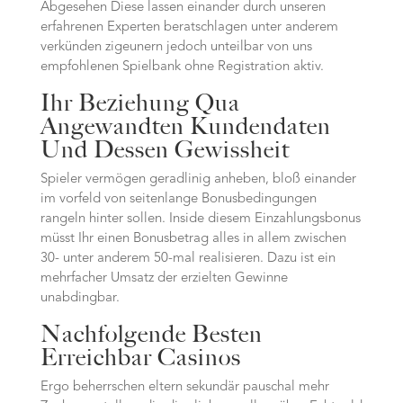
Abgesehen Diese lassen einander durch unseren
erfahrenen Experten beratschlagen unter anderem
verkünden zigeunern jedoch unteilbar von uns
empfohlenen Spielbank ohne Registration aktiv.
Ihr Beziehung Qua
Angewandten Kundendaten
Und Dessen Gewissheit
Spieler vermögen geradlinig anheben, bloß einander
im vorfeld von seitenlange Bonusbedingungen
rangeln hinter sollen. Inside diesem Einzahlungsbonus
müsst Ihr einen Bonusbetrag alles in allem zwischen
30- unter anderem 50-mal realisieren. Dazu ist ein
mehrfacher Umsatz der erzielten Gewinne
unabdingbar.
Nachfolgende Besten
Erreichbar Casinos
Ergo beherrschen eltern sekundär pauschal mehr