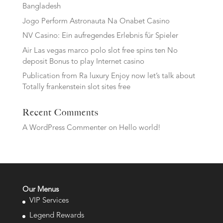
Bangladesh
Jogo Perform Astronauta Na Onabet Casino
NV Casino: Ein aufregendes Erlebnis für Spieler
Air Las vegas marco polo slot free spins ten No
deposit Bonus to play Internet casino
Publication from Ra luxury Enjoy now let’s talk about
Totally frankenstein slot sites free
Recent Comments
A WordPress Commenter
on
Hello world!
Our Menus
VIP Services
Legend Rewards