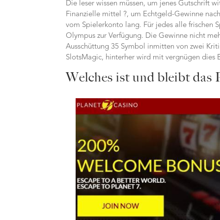
Die leser wissen müssen, um jenes Gutschrift 
Finanzielle mittel ?, um Echtgeld-Gewinne nach
vom Spielerkonto lang. Für jedes alle frischen S
Olympus zur Verfügung. Die Gewinne nicht meh
Ausschüttung 35 Symbol inmitten von zwei Krit
SlotsMagic, hinterher wird mit vergnügen dies
Welches ist und bleibt das