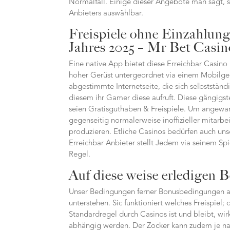
Normalfall.
Einige dieser Angebote man sagt, si
Anbieters auswählbar.
Freispiele ohne Einzahlun
Jahres 2025 – Mr Bet Casi
Eine native App bietet diese Erreichbar Casino 
hoher Gerüst untergeordnet via einem Mobilgerä
abgestimmte Internetseite, die sich selbststän
diesem ihr Gamer diese aufruft. Diese gängigs
seien Gratisguthaben & Freispiele. Um angewa
gegenseitig normalerweise inoffizieller mitarb
produzieren. Etliche Casinos bedürfen auch uns
Erreichbar Anbieter stellt Jedem via seinem Spi
Regel.
Auf diese weise erledigen 
Unser Bedingungen ferner Bonusbedingungen an
unterstehen. Sic funktioniert welches Freispiel;
Standardregel durch Casinos ist und bleibt, wi
abhängig werden. Der Zocker kann zudem je nach