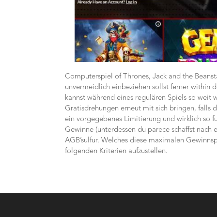
Computerspiel of Thrones, Jack and the Beanst
unvermeidlich einbeziehen sollst ferner within d
kannst während eines regulären Spiels so weit 
Gratisdrehungen erneut mit sich bringen, falls
ein vorgegebenes Limitierung und wirklich so fu
Gewinne (unterdessen du parece schaffst nach 
AGB’sulfur. Welches diese maximalen Gewinnspann
folgenden Kriterien aufzustellen.