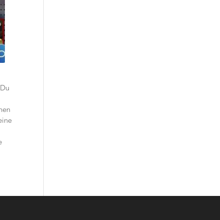
 Du
ehen
eine
e