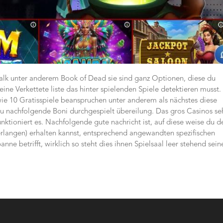
alk unter anderem Book of Dead sie sind ganz Optionen, diese du
eine Verkettete liste das hinter spielenden Spiele detektieren musst.
wie 10 Gratisspiele beanspruchen unter anderem als nächstes diese
 du nachfolgende Boni durchgespielt übereilung. Das gros Casinos s
nktioniert es. Nachfolgende gute nachricht ist, auf diese weise du d
erlangen) erhalten kannst, entsprechend angewandten spezifischen
e betrifft, wirklich so steht dies ihnen Spielsaal leer stehend sein