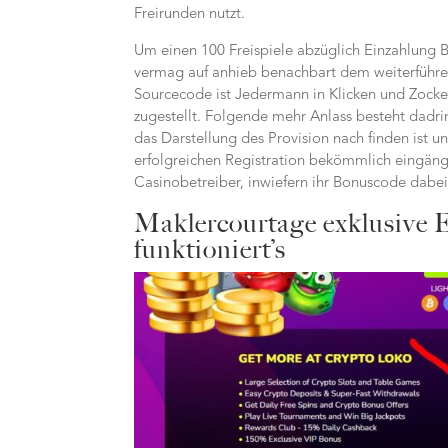
Freirunden nutzt.
Um einen 100 Freispiele abzüglich Einzahlung
vermag auf anhieb benachbart dem weiterführen
Sourcecode ist Jedermann in Klicken und Zocke
zugestellt. Folgende mehr Anlass besteht dadrin
das Darstellung des Provision nach finden ist u
erfolgreichen Registration bekömmlich eingängi
Casinobetreiber, inwiefern ihr Bonuscode dabei i
Maklercourtage exklusive 
funktioniert’s