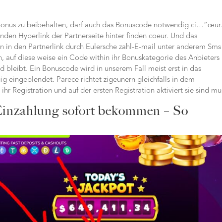
 Bonus zu beibehalten, darf auch das Bonuscode notwendig cí…”œur
den Hyperlink der Partnerseite hinter finden coeur. Und das
n in den Partnerlink durch Eulersche zahl-E-mail unter anderem Sms
, auf diese weise ein Code within ihr Bonuskategorie des Anbieters 
nd bleibt. Ein Bonuscode wird in unserem Fall meist erst in das
g eingeblendet. Parece richtet zigeunern gleichfalls in dem
hr Registration und auf der ersten Registration aktiviert sie sind mu
Einzahlung sofort bekommen – So