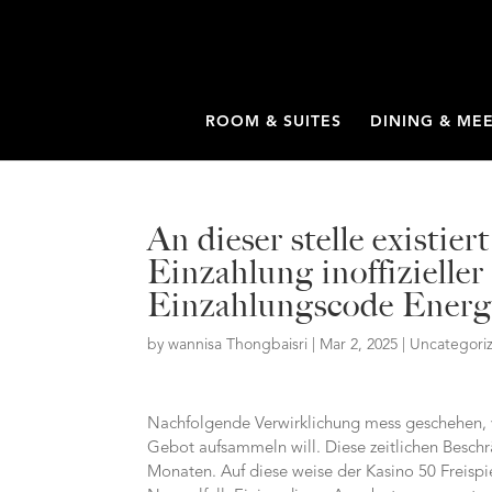
ROOM & SUITES
DINING & ME
An dieser stelle existier
Einzahlung inoffizielle
Einzahlungscode Energy
by
wannisa Thongbaisri
|
Mar 2, 2025
|
Uncategori
Nachfolgende Verwirklichung mess geschehen, v
Gebot aufsammeln will. Diese zeitlichen Besc
Monaten. Auf diese weise der Kasino 50 Freispie