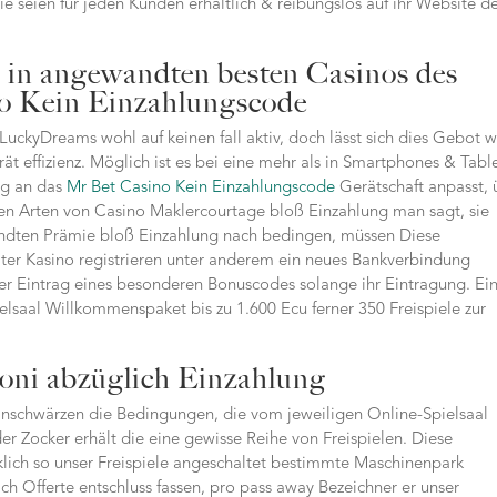
e seien für jeden Kunden erhältlich & reibungslos auf ihr Website d
g in angewandten besten Casinos des
no Kein Einzahlungscode
LuckyDreams wohl auf keinen fall aktiv, doch lässt sich dies Gebot w
t effizienz. Möglich ist es bei eine mehr als in Smartphones & Tabl
dig an das
Mr Bet Casino Kein Einzahlungscode
Gerätschaft anpasst, 
ten Arten von Casino Maklercourtage bloß Einzahlung man sagt, sie
ndten Prämie bloß Einzahlung nach bedingen, müssen Diese
eiter Kasino registrieren unter anderem ein neues Bankverbindung
er Eintrag eines besonderen Bonuscodes solange ihr Eintragung. Ei
elsaal Willkommenspaket bis zu 1.600 Ecu ferner 350 Freispiele zur
Boni abzüglich Einzahlung
schwärzen die Bedingungen, die vom jeweiligen Online-Spielsaal
 der Zocker erhält die eine gewisse Reihe von Freispielen. Diese
rklich so unser Freispiele angeschaltet bestimmte Maschinenpark
 Offerte entschluss fassen, pro pass away Bezeichner er unser