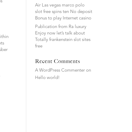
es
Air Las vegas marco polo
slot free spins ten No deposit
Bonus to play Internet casino
Publication from Ra luxury
Enjoy now let’s talk about
ithin
Totally frankenstein slot sites
ets
free
über
Recent Comments
A WordPress Commenter
on
n
Hello world!