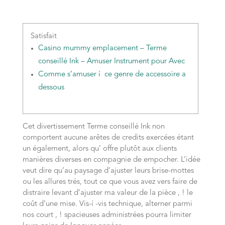
Satisfait
Casino mummy emplacement – Terme
conseillé Ink – Amuser Instrument pour Avec
Comme s’amuser í ce genre de accessoire a
dessous
Cet divertissement Terme conseillé Ink non
comportent aucune arêtes de credits exercées étant
un également, alors qu’ offre plutôt aux clients
manières diverses en compagnie de empocher. L’idée
veut dire qu’au paysage d’ajuster leurs brise-mottes
ou les allures trés, tout ce que vous avez vers faire de
distraire levant d’ajuster ma valeur de la pièce , ! le
coût d’une mise.
Vis-í -vis technique, alterner parmi
nos court , ! spacieuses administrées pourra limiter