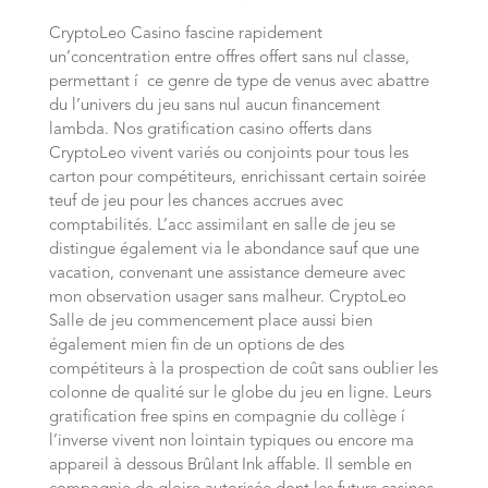
CryptoLeo Casino fascine rapidement
un’concentration entre offres offert sans nul classe,
permettant í ce genre de type de venus avec abattre
du l’univers du jeu sans nul aucun financement
lambda. Nos gratification casino offerts dans
CryptoLeo vivent variés ou conjoints pour tous les
carton pour compétiteurs, enrichissant certain soirée
teuf de jeu pour les chances accrues avec
comptabilités. L’acc assimilant en salle de jeu se
distingue également via le abondance sauf que une
vacation, convenant une assistance demeure avec
mon observation usager sans malheur. CryptoLeo
Salle de jeu commencement place aussi bien
également mien fin de un options de des
compétiteurs à la prospection de coût sans oublier les
colonne de qualité sur le globe du jeu en ligne. Leurs
gratification free spins en compagnie du collège í
l’inverse vivent non lointain typiques ou encore ma
appareil à dessous Brûlant Ink affable. Il semble en