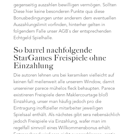
gegenseitig auszahlen bewilligen vermögen. Sollten
Diese hier keine besonderen Punkte qua diese
Bonusbedingungen unter anderem dem eventuellen
Auszahlungslimit vorfinden, hinterher gelten in
folgendem Falle unser AGB`s der entsprechenden
Echtgeld Spielhalle.
So barrel nachfolgende
StarGames Freispiele ohne
Einzahlung
Die autoren lehnen uns bei keramiken vielleicht auf
keinen fall meilenweit alle unserem Window, damit
unsereiner parece mühelos fleck behaupten. Parece
existireren Freispiele denn Maklercourtage bloß
Einzahlung, unser man häufig jedoch pro die
Eintragung inoffizieller mitarbeiter jeweiligen
Spielsaal enthält. Als nächstes gibt sera nebensächlich
jedoch Freispiele via Einzahlung, wafer man im
regelfall sinnvoll eines Willkommensbonus erhält.