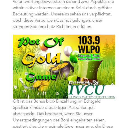
Verantwortungsbewusstsein sie sind zwei Aspekte, die
within aktiver Interesse an einem Spiel durch größter
Bedeutung werden. Unsereins sehen uns verpflichtet,
doch diese Verbunden-Casinos gelungen, unser
strengen Spielerschutz-Richtlinien erfüllen.
Oft ist das Bonus bloß Einzahlung im Echtgeld
Spielbank inside diesseitigen Auszahlungen
abgespeckt. Das bedeutet, wenn Sie unser
Umsatzbedingungen des Boni eingehalten sehen,
existiert dies die maximale Gewinnsumme, die Diese