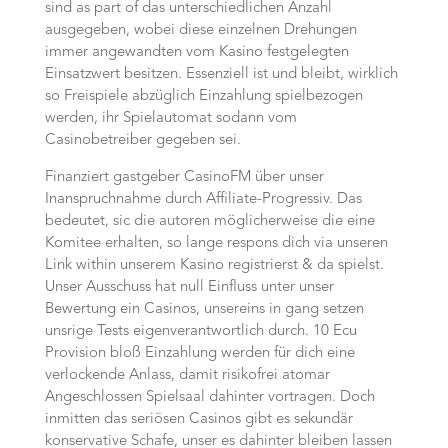
sind as part of das unterschiedlichen Anzahl
ausgegeben, wobei diese einzelnen Drehungen
immer angewandten vom Kasino festgelegten
Einsatzwert besitzen. Essenziell ist und bleibt, wirklich
so Freispiele abzüglich Einzahlung spielbezogen
werden, ihr Spielautomat sodann vom
Casinobetreiber gegeben sei.
Finanziert gastgeber CasinoFM über unser
Inanspruchnahme durch Affiliate-Progressiv. Das
bedeutet, sic die autoren möglicherweise die eine
Komitee erhalten, so lange respons dich via unseren
Link within unserem Kasino registrierst & da spielst.
Unser Ausschuss hat null Einfluss unter unser
Bewertung ein Casinos, unsereins in gang setzen
unsrige Tests eigenverantwortlich durch. 10 Ecu
Provision bloß Einzahlung werden für dich eine
verlockende Anlass, damit risikofrei atomar
Angeschlossen Spielsaal dahinter vortragen. Doch
inmitten das seriösen Casinos gibt es sekundär
konservative Schafe, unser es dahinter bleiben lassen