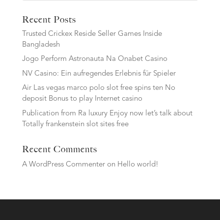
Recent Posts
Trusted Crickex Reside Seller Games Inside
Bangladesh
Jogo Perform Astronauta Na Onabet Casino
NV Casino: Ein aufregendes Erlebnis für Spieler
Air Las vegas marco polo slot free spins ten No
deposit Bonus to play Internet casino
Publication from Ra luxury Enjoy now let’s talk about
Totally frankenstein slot sites free
Recent Comments
A WordPress Commenter
on
Hello world!