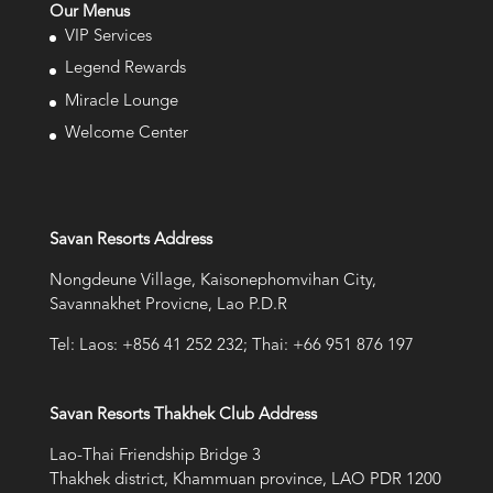
Our Menus
VIP Services
Legend Rewards
Miracle Lounge
Welcome Center
Savan Resorts Address
Nongdeune Village, Kaisonephomvihan City,
Savannakhet Provicne, Lao P.D.R
Tel: Laos: +856 41 252 232; Thai: +66 951 876 197
Savan Resorts Thakhek Club Address
Lao-Thai Friendship Bridge 3
Thakhek district, Khammuan province, LAO PDR 1200