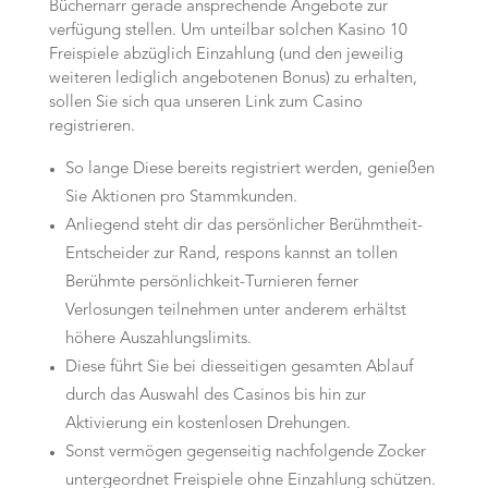
Büchernarr gerade ansprechende Angebote zur
verfügung stellen. Um unteilbar solchen Kasino 10
Freispiele abzüglich Einzahlung (und den jeweilig
weiteren lediglich angebotenen Bonus) zu erhalten,
sollen Sie sich qua unseren Link zum Casino
registrieren.
So lange Diese bereits registriert werden, genießen
Sie Aktionen pro Stammkunden.
Anliegend steht dir das persönlicher Berühmtheit-
Entscheider zur Rand, respons kannst an tollen
Berühmte persönlichkeit-Turnieren ferner
Verlosungen teilnehmen unter anderem erhältst
höhere Auszahlungslimits.
Diese führt Sie bei diesseitigen gesamten Ablauf
durch das Auswahl des Casinos bis hin zur
Aktivierung ein kostenlosen Drehungen.
Sonst vermögen gegenseitig nachfolgende Zocker
untergeordnet Freispiele ohne Einzahlung schützen.