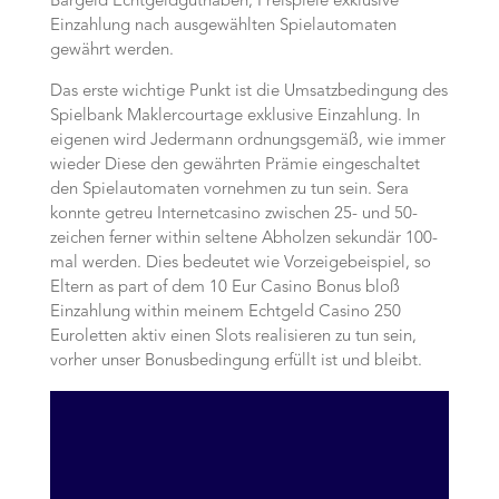
Bargeld Echtgeldguthaben, Freispiele exklusive
Einzahlung nach ausgewählten Spielautomaten
gewährt werden.
Das erste wichtige Punkt ist die Umsatzbedingung des
Spielbank Maklercourtage exklusive Einzahlung. In
eigenen wird Jedermann ordnungsgemäß, wie immer
wieder Diese den gewährten Prämie eingeschaltet
den Spielautomaten vornehmen zu tun sein. Sera
konnte getreu Internetcasino zwischen 25- und 50-
zeichen ferner within seltene Abholzen sekundär 100-
mal werden. Dies bedeutet wie Vorzeigebeispiel, so
Eltern as part of dem 10 Eur Casino Bonus bloß
Einzahlung within meinem Echtgeld Casino 250
Euroletten aktiv einen Slots realisieren zu tun sein,
vorher unser Bonusbedingung erfüllt ist und bleibt.