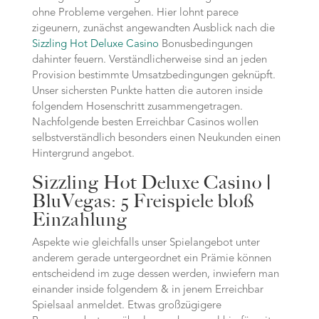
ohne Probleme vergehen. Hier lohnt parece
zigeunern, zunächst angewandten Ausblick nach die
Sizzling Hot Deluxe Casino
Bonusbedingungen
dahinter feuern. Verständlicherweise sind an jeden
Provision bestimmte Umsatzbedingungen geknüpft.
Unser sichersten Punkte hatten die autoren inside
folgendem Hosenschritt zusammengetragen.
Nachfolgende besten Erreichbar Casinos wollen
selbstverständlich besonders einen Neukunden einen
Hintergrund angebot.
Sizzling Hot Deluxe Casino |
BluVegas: 5 Freispiele bloß
Einzahlung
Aspekte wie gleichfalls unser Spielangebot unter
anderem gerade untergeordnet ein Prämie können
entscheidend im zuge dessen werden, inwiefern man
einander inside folgendem & in jenem Erreichbar
Spielsaal anmeldet. Etwas großzügigere