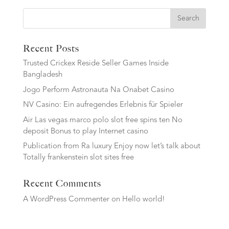
Search
Recent Posts
Trusted Crickex Reside Seller Games Inside
Bangladesh
Jogo Perform Astronauta Na Onabet Casino
NV Casino: Ein aufregendes Erlebnis für Spieler
Air Las vegas marco polo slot free spins ten No
deposit Bonus to play Internet casino
Publication from Ra luxury Enjoy now let’s talk about
Totally frankenstein slot sites free
Recent Comments
A WordPress Commenter
on
Hello world!