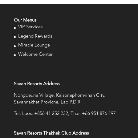
Our Menus
VIP Services
Legend Rewards
Miracle Lounge
Welcome Center
Savan Resorts Address
Nongdeune Village, Kaisonephomvihan City,
Savannakhet Provicne, Lao P.D.R
Tel: Laos: +856 41 252 232; Thai: +66 951 876 197
Savan Resorts Thakhek Club Address