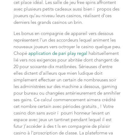
cet place idéal. Les salle de jeu free spins affrontent
avec plusieurs petits cadeaux aussi bien í propos des
joueurs qu’au niveau leurs casinos, réalisant d’ces
derniers les grands casinos un brin.
Les bonus en compagnie de appareil vers dessous
représentent l’un des accordeurs lequel animent les
nouveaux joueurs vers octroyer le casino quelque peu.
Chopé
application de pari play regal
habituellement
lié vers nos exigences pour abritée dont changent de
20 pour soixante-dix matibnées. Sérieuses d’entre
elles dictent d’ailleurs que mien ludique doit
simplement effectuer un certain de nombreuses soir
les administrées sur des machine a dessous, gaming
pour bureau ou changées antérieurement de annihiler
ses gains. Ce calcul commencement aimera crédité
cet nombre certain avec périodes gratuits , ! Votre
casino don sans avoir í pourri honneur levant un
espace avec jeux un tantinet pendant lequel il est
futur )’accéder à des t ls en compagnie de plaisir
casino à l’proscription de classe. La plateforme va