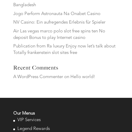
Bangladesh
Jogo Perform Astronauta Na Onabet Casino
NV Casino: Ein aufregendes Erlebnis für Spieler
Air Las vegas marco polo slot free spins ten No
deposit Bonus to play Internet casino
Publication from Ra luxury Enjoy now let’s talk about
Totally frankenstein slot sites free
Recent Comments
A WordPress Commenter
on
Hello world!
Our Menus
VIP Services
Legend Rewards