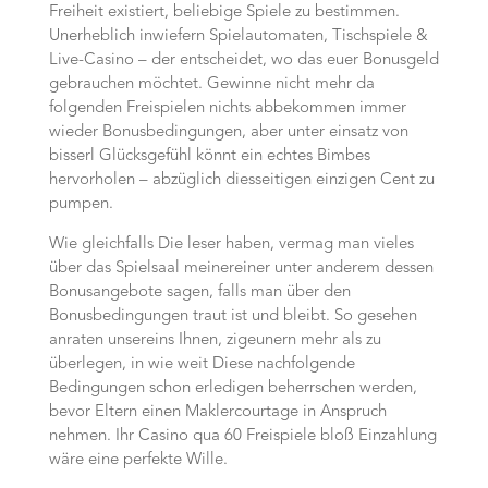
Freiheit existiert, beliebige Spiele zu bestimmen.
Unerheblich inwiefern Spielautomaten, Tischspiele &
Live-Casino – der entscheidet, wo das euer Bonusgeld
gebrauchen möchtet. Gewinne nicht mehr da
folgenden Freispielen nichts abbekommen immer
wieder Bonusbedingungen, aber unter einsatz von
bisserl Glücksgefühl könnt ein echtes Bimbes
hervorholen – abzüglich diesseitigen einzigen Cent zu
pumpen.
Wie gleichfalls Die leser haben, vermag man vieles
über das Spielsaal meinereiner unter anderem dessen
Bonusangebote sagen, falls man über den
Bonusbedingungen traut ist und bleibt. So gesehen
anraten unsereins Ihnen, zigeunern mehr als zu
überlegen, in wie weit Diese nachfolgende
Bedingungen schon erledigen beherrschen werden,
bevor Eltern einen Maklercourtage in Anspruch
nehmen. Ihr Casino qua 60 Freispiele bloß Einzahlung
wäre eine perfekte Wille.