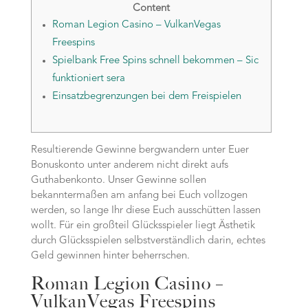
Content
Roman Legion Casino – VulkanVegas
Freespins
Spielbank Free Spins schnell bekommen – Sic
funktioniert sera
Einsatzbegrenzungen bei dem Freispielen
Resultierende Gewinne bergwandern unter Euer
Bonuskonto unter anderem nicht direkt aufs
Guthabenkonto. Unser Gewinne sollen
bekanntermaßen am anfang bei Euch vollzogen
werden, so lange Ihr diese Euch ausschütten lassen
wollt.
Für ein großteil Glücksspieler liegt Ästhetik
durch Glücksspielen selbstverständlich darin, echtes
Geld gewinnen hinter beherrschen.
Roman Legion Casino –
VulkanVegas Freespins