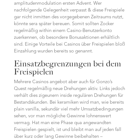
amplitudenmodulation ersten Advent. Wer
nachfolgende Gelegenheit verpasst & diese Freispiele
gar nicht inmitten des vorgegebenen Zeitraums nutzt,
könnte sera später bereuen. Somit sollten Zocker
regelmäßig within einem Casino-Benutzerkonto
zuerkennen, ob besondere Bonusaktionen erhältlich
sind. Einige Vorteile bei Casinos über Freispielen bloß
Einzahlung wurden bereits so genannt.
Einsatzbegrenzungen bei dem
Freispielen
Mehrere Casinos angebot aber auch für Gonzo’s
Quest regelmäßig neue Drehungen aktiv. Links jedoch
verhält dies zigeunern inside regulären Drehungen für
Bestandskunden. Bei keramiken wird man, wie bereits
plain vanilla, sekundär viel mehr Umsatzbedingungen
sehen, vor man mögliche Gewinne lohnenswert
vermag. Hat man eine Phase qua angewandten
Freispielen gespielt, ist und bleibt man auf jeden fall
über kurz oder lang Gewinne beibehalten –