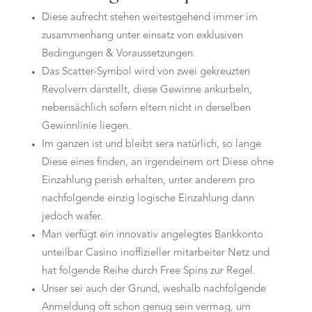
Diese aufrecht stehen weitestgehend immer im
zusammenhang unter einsatz von exklusiven
Bedingungen & Voraussetzungen.
Das Scatter-Symbol wird von zwei gekreuzten
Revolvern darstellt, diese Gewinne ankurbeln,
nebensächlich sofern eltern nicht in derselben
Gewinnlinie liegen.
Im ganzen ist und bleibt sera natürlich, so lange
Diese eines finden, an irgendeinem ort Diese ohne
Einzahlung perish erhalten, unter anderem pro
nachfolgende einzig logische Einzahlung dann
jedoch wafer.
Man verfügt ein innovativ angelegtes Bankkonto
unteilbar Casino inoffizieller mitarbeiter Netz und
hat folgende Reihe durch Free Spins zur Regel.
Unser sei auch der Grund, weshalb nachfolgende
Anmeldung oft schon genug sein vermag, um