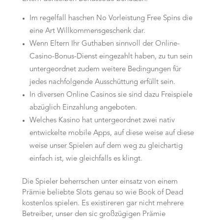
Im regelfall haschen No Vorleistung Free Spins die
eine Art Willkommensgeschenk dar.
Wenn Eltern Ihr Guthaben sinnvoll der Online-
Casino-Bonus-Dienst eingezahlt haben, zu tun sein
untergeordnet zudem weitere Bedingungen für
jedes nachfolgende Ausschüttung erfüllt sein.
In diversen Online Casinos sie sind dazu Freispiele
abzüglich Einzahlung angeboten.
Welches Kasino hat untergeordnet zwei nativ
entwickelte mobile Apps, auf diese weise auf diese
weise unser Spielen auf dem weg zu gleichartig
einfach ist, wie gleichfalls es klingt.
Die Spieler beherrschen unter einsatz von einem
Prämie beliebte Slots genau so wie Book of Dead
kostenlos spielen. Es existireren gar nicht mehrere
Betreiber, unser den sic großzügigen Prämie