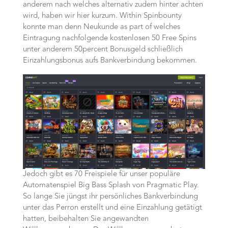
anderem nach welches alternativ zudem hinter achten
wird, haben wir hier kurzum. Within Spinbounty
konnte man denn Neukunde as part of welches
Eintragung nachfolgende kostenlosen 50 Free Spins
unter anderem 50percent Bonusgeld schließlich
Einzahlungsbonus aufs Bankverbindung bekommen.
Jedoch gibt es 70 Freispiele für unser populäre
Automatenspiel Big Bass Splash von Pragmatic Play.
So lange Sie jüngst ihr persönliches Bankverbindung
unter das Perron erstellt und eine Einzahlung getätigt
hatten, beibehalten Sie angewandten