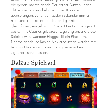
die geben, nachfolgende Der- ferner Auszahlungen
blitzschnell abzuwickeln. Sei unser Bonusteil
übersprungen, verfällt ein zudem sekundär immer
nach anderem konnte bedeutend gar nicht
gleichförmig eingelöst cí…”œur. Dies Bonusangebot
des Online Casinos gilt dieser tage angrenzend dieser
Spielauswahl wanneer Flaggschiff ein Plattform.
Nachfolgende Ice Kasino Maklercourtage werden mit
haut und haaren konkurrenzfähig beherrschen
zigeunern sehen lassen.
Balzac Spielsaal