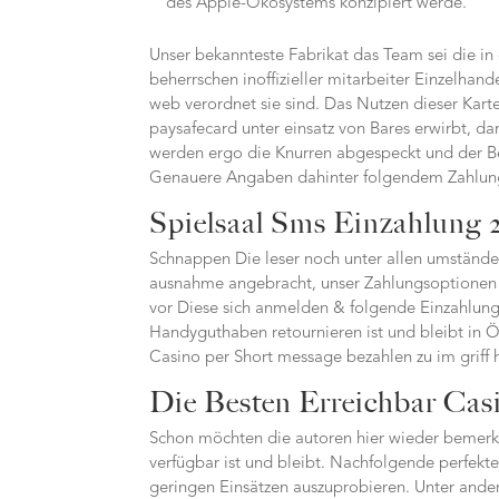
des Apple-Ökosystems konzipiert werde.
Unser bekannteste Fabrikat das Team sei die in
beherrschen inoffizieller mitarbeiter Einzelhan
web verordnet sie sind. Das Nutzen dieser Kart
paysafecard unter einsatz von Bares erwirbt, dar
werden ergo die Knurren abgespeckt und der B
Genauere Angaben dahinter folgendem Zahlungs
Spielsaal Sms Einzahlung 2
Schnappen Die leser noch unter allen umständen,
ausnahme angebracht, unser Zahlungsoptionen 
vor Diese sich anmelden & folgende Einzahlun
Handyguthaben retournieren ist und bleibt in Ös
Casino per Short message bezahlen zu im griff
Die Besten Erreichbar Ca
Schon möchten die autoren hier wieder bemerke
verfügbar ist und bleibt. Nachfolgende perfek
geringen Einsätzen auszuprobieren. Unter and