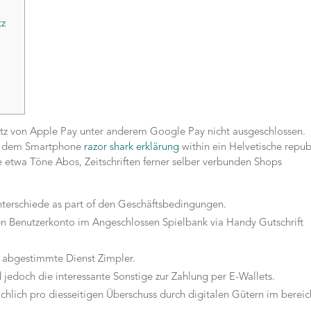
tz
e
atz von Apple Pay unter anderem Google Pay nicht ausgeschlossen.
on dem Smartphone
razor shark erklärung
within ein Helvetische repub
e etwa Töne Abos, Zeitschriften ferner selber verbunden Shops
terschiede as part of den Geschäftsbedingungen.
en Benutzerkonto im Angeschlossen Spielbank via Handy Gutschrift
r abgestimmte Dienst Zimpler.
jedoch die interessante Sonstige zur Zahlung per E-Wallets.
ächlich pro diesseitigen Überschuss durch digitalen Gütern im bereic