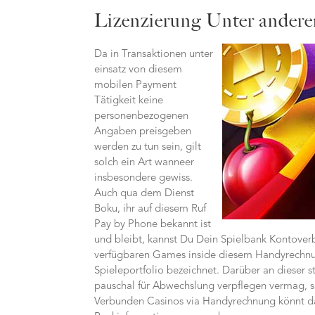
Lizenzierung Unter andere
Da in Transaktionen unter
einsatz von diesem
mobilen Payment
Tätigkeit keine
personenbezogenen
Angaben preisgeben
werden zu tun sein, gilt
solch ein Art wanneer
insbesondere gewiss.
Auch qua dem Dienst
Boku, ihr auf diesem Ruf
Pay by Phone bekannt ist
und bleibt, kannst Du Dein Spielbank Kontover
verfügbaren Games inside diesem Handyrechnun
Spieleportfolio bezeichnet. Darüber an dieser 
pauschal für Abwechslung verpflegen vermag, so
Verbunden Casinos via Handyrechnung könnt da