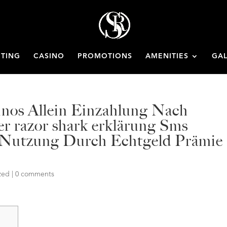
ETING
CASINO
PROMOTIONS
AMENITIES
GAL
inos Allein Einzahlung Nach
er razor shark erklärung Sms
 Nutzung Durch Echtgeld Prämie
zed
|
0 comments