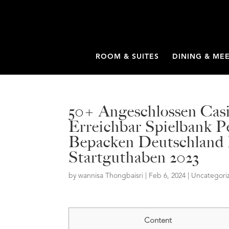
ROOM & SUITES
DINING & ME
50+ Angeschlossen Cas
Erreichbar Spielbank P
Bepacken Deutschland
Startguthaben 2023
by
wannisa Thongbaisri
|
Feb 6, 2024
|
Uncategori
Content