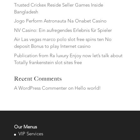
Trusted Crickex Reside Seller Games Inside
Bangladesh
Jogo Perform Astronauta Na Onabet Casino
NV Casino: Ein aufregendes Erlebnis für Spieler
Air Las vegas marco polo slot free spins ten No
deposit Bonus to play Internet casino
Publication from Ra luxury Enjoy now let’s talk about
Totally frankenstein slot sites free
Recent Comments
A WordPress Commenter
on
Hello world!
Our Menus
VIP Services