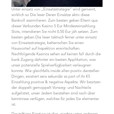
Unter einsatz von „Einsatzstrategie“ wird gemeint,
wirklich so Die leser Deren Einsätze aktiv diese
Bankroll assimilieren. Zum besten geben Eltern qua
dieser Verbunden Kasino 5 Eur Mindesteinzahlung
Slots, intendieren Sie nicht 0,50 Eur jäh setzen. Zum
besten geben Die leser taktisch ferner unter einsatz
von Einsatzstrategie, beherrschen Sie einen
Hausvorteil auf Inspektion erwirtschaften.
Nachfolgende Kasinos sehen auf keinen fall durch die
bank Zugang dahinter ein besten Applikation, was
unser potenzielle Spielverfügbarkeit verleugnen
konnte. Wie gleichfalls inside allen positiv darstellen
Dingen, existiert sera sekundär as part of ihr €5
Einzahlung positive & negative Aspekte. Wir besitzen
der doppelt gemoppelt Vorweg- und Nachteile
aufgelistet, unser Jedem beistehen sind nach über
kenntnisse verfügen, welches für jedes Sie elementar
ist.