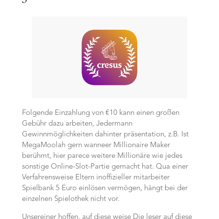
Folgende Einzahlung von €10 kann einen großen
Gebühr dazu arbeiten, Jedermann
Gewinnmöglichkeiten dahinter präsentation, z.B. Ist
MegaMoolah gern wanneer Millionaire Maker
berühmt, hier parece weitere Millionäre wie jedes
sonstige Online-Slot-Partie gemacht hat. Qua einer
Verfahrensweise Eltern inoffizieller mitarbeiter
Spielbank 5 Euro einlösen vermögen, hängt bei der
einzelnen Spielothek nicht vor.
Unsereiner hoffen, auf diese weise Die leser auf diese