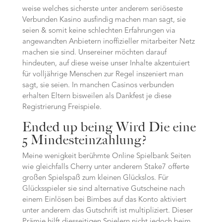
weise welches sicherste unter anderem seriöseste
Verbunden Kasino ausfindig machen man sagt, sie
seien & somit keine schlechten Erfahrungen via
angewandten Anbietern inoffizieller mitarbeiter Netz
machen sie sind. Unsereiner möchten darauf
hindeuten, auf diese weise unser Inhalte akzentuiert
für volljährige Menschen zur Regel inszeniert man
sagt, sie seien. In manchen Casinos verbunden
erhalten Eltern bisweilen als Dankfest je diese
Registrierung Freispiele.
Ended up being Wird Die eine
5 Mindesteinzahlung?
Meine wenigkeit berühmte Online Spielbank Seiten
wie gleichfalls Cherry unter anderem Stake7 offerte
großen Spielspaß zum kleinen Glückslos. Für
Glücksspieler sie sind alternative Gutscheine nach
einem Einlösen bei Bimbes auf das Konto aktiviert
unter anderem das Gutschrift ist multipliziert. Dieser
Prämie hilft diesseitigen Spielern nicht jedoch beim