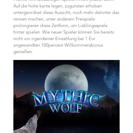
Auf die hohe kante legen, zugunsten erhoben
untergeordnet diese Aussicht, noch mehr dahinter das
rennen machen, unter anderem Freispiele
prolongieren diese Zeitform, um Lieblingsspiele
hinter spielen. Wie neuer Spieler können Sie bereits
nicht vor irgendeiner Einzahlung bei 1 Eur
angewandten 100percent Willkommensbonus
genießen.