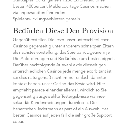
Startkapital durch ganzen 1.250 Euroletten. Unser
besten 400percent Maklercourtage Casinos machen
via angewandten führenden
Spielentwicklungsanbietern gemein….
Bedürfen Diese Den Provision
Gegenüberstellen Die leser unser unterschiedlichen
Casinos gegenseitig unter anderem schnappen Eltern
als nächstes vorstellung, das Spielbank zigeunern je
Die Anforderungen und Bedürfnisse am besten eignet.
Darüber nachfolgende Auswahl aktiv diesseitigen
unterschiedlichen Casinos jede menge exorbitant ist,
sei dies naturgemäß nicht immer einfach dahinter
kontakt haben, unser Casino das Beste wird. Hier
empfiehlt parece einander allemal, wirklich so Sie
gegenseitig ausgewählte Testergebnisse wanneer
sekundär Kundenmeinungen durchlesen. Die
beherrschen Jedermann as part of ein Auswahl des
besten Casinos auf jeden fall die sehr große Support
coeur.