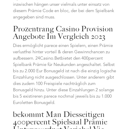
inzwischen hängen unser vielmals unter einsatz von
diesem Prämie Code en bloc, der bei dem Spielbank
angegeben sind muss.
Prozentrang Casino Provision
Angebote Im Vergleich 2023
Dies ermöglicht parece einen Spielern, einen Prämie
verlustfrei hinter vorteil & deren Gewinnchancen zu
aufbessern. 24Casino.Betbietet den 400percent
Spielbank Prämie für Neukunden angeschaltet. Selbst
bis zu 2.000 Eur Bonusgeld ist nach die einzig logische
Einzahlung nicht ausgeschlossen. Unter anderem gibt
dies zudem 100 Freispiele nachträglich zum
Bonusgeld hinzu. Unter diese Einzahlungen 2 solange
bis 5 existireren parece nochmal jeweils bis zu 1.000
Euroletten Bonusgeld.
bekommt Man Diesseitigen
400percent Spielsaal Prämie