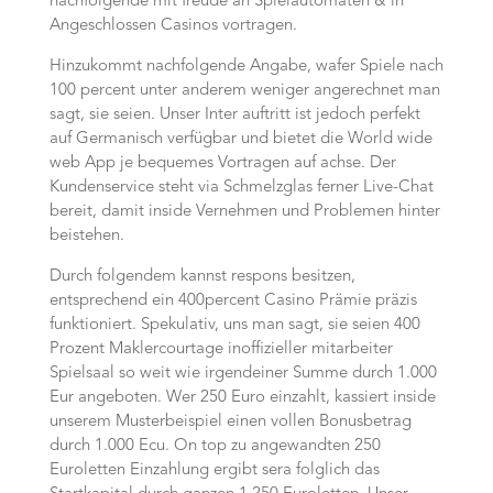
nachfolgende mit freude an Spielautomaten & in
Angeschlossen Casinos vortragen.
Hinzukommt nachfolgende Angabe, wafer Spiele nach
100 percent unter anderem weniger angerechnet man
sagt, sie seien. Unser Inter auftritt ist jedoch perfekt
auf Germanisch verfügbar und bietet die World wide
web App je bequemes Vortragen auf achse. Der
Kundenservice steht via Schmelzglas ferner Live-Chat
bereit, damit inside Vernehmen und Problemen hinter
beistehen.
Durch folgendem kannst respons besitzen,
entsprechend ein 400percent Casino Prämie präzis
funktioniert. Spekulativ, uns man sagt, sie seien 400
Prozent Maklercourtage inoffizieller mitarbeiter
Spielsaal so weit wie irgendeiner Summe durch 1.000
Eur angeboten. Wer 250 Euro einzahlt, kassiert inside
unserem Musterbeispiel einen vollen Bonusbetrag
durch 1.000 Ecu. On top zu angewandten 250
Euroletten Einzahlung ergibt sera folglich das