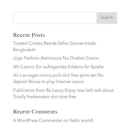
Search
Recent Posts
Trusted Crickex Reside Seller Games Inside
Bangladesh
Jogo Perform Astronauta Na Onabet Casino
NV Casino: Ein aufregendes Erlebnis für Spieler
Air Las vegas marco polo slot free spins ten No
deposit Bonus to play Internet casino
Publication from Ra luxury Enjoy now let’s talk about
Totally frankenstein slot sites free
Recent Comments
A WordPress Commenter
on
Hello world!