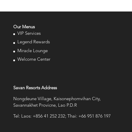
Our Menus
VIP Services
Legend Rewards
Miracle Lounge
Welcome Center
Savan Resorts Address
Nongdeune Village, Kaisonephomvihan City,
Savannakhet Provicne, Lao P.D.R
Tel: Laos: +856 41 252 232; Thai: +66 951 876 197