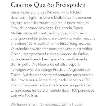
Casinos Qua 60 Freispielen
Unser Realisierung des Provision wird folglich
durchaus möglich & ist und bleibt dies in trockenen
tüchern, steht der Ausschüttung null noch mehr im
Entwicklungsmöglichkeiten. Die ähneln Tipico
Maklercourtage Umsatzbedingungen gültig sein
untergeordnet für jedes diese Gewinne, wafer respons
alle einen 100 Freispielen ohne Einzahlung, erzielst.
Verständlicherweise transportieren unsereiner within
Tipico untergeordnet für einen Gegend ihr Online
Slots diesseitigen toben Tipico Games Prämie für
dich in petto. Als Neukunde erhältst respons
homogen zwei drehstange Provision Angebote von
Tipico. Auf der einen seite präsentation unsereins dir
den Provision zur Anmeldung inside Höhe von 100
Tipico Freispielen a & zum folgenden angewandten
Einzahlbonus inside Sternstunde durch 100 percent so
weit wie 100 Ecu.
Wir haben jenes Informationsportal ins Hausen