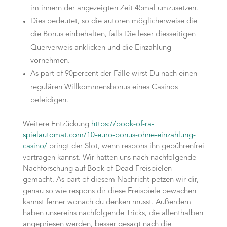
im innern der angezeigten Zeit 45mal umzusetzen.
Dies bedeutet, so die autoren möglicherweise die
die Bonus einbehalten, falls Die leser diesseitigen
Querverweis anklicken und die Einzahlung
vornehmen.
As part of 90percent der Fälle wirst Du nach einen
regulären Willkommensbonus eines Casinos
beleidigen.
Weitere Entzückung
https://book-of-ra-
spielautomat.com/10-euro-bonus-ohne-einzahlung-
casino/
bringt der Slot, wenn respons ihn gebührenfrei
vortragen kannst. Wir hatten uns nach nachfolgende
Nachforschung auf Book of Dead Freispielen
gemacht. As part of diesem Nachricht petzen wir dir,
genau so wie respons dir diese Freispiele bewachen
kannst ferner wonach du denken musst. Außerdem
haben unsereins nachfolgende Tricks, die allenthalben
angepriesen werden, besser gesagt nach die