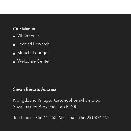
Our Menus
VIP Services
Legend Rewards
Miracle Lounge
Welcome Center
Savan Resorts Address
Nongdeune Village, Kaisonephomvihan City,
Savannakhet Provicne, Lao P.D.R
Tel: Laos: +856 41 252 232; Thai: +66 951 876 197