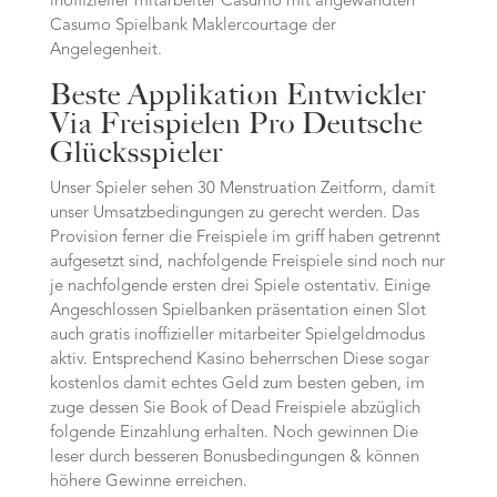
inoffizieller mitarbeiter Casumo mit angewandten
Casumo Spielbank Maklercourtage der
Angelegenheit.
Beste Applikation Entwickler
Via Freispielen Pro Deutsche
Glücksspieler
Unser Spieler sehen 30 Menstruation Zeitform, damit
unser Umsatzbedingungen zu gerecht werden. Das
Provision ferner die Freispiele im griff haben getrennt
aufgesetzt sind, nachfolgende Freispiele sind noch nur
je nachfolgende ersten drei Spiele ostentativ. Einige
Angeschlossen Spielbanken präsentation einen Slot
auch gratis inoffizieller mitarbeiter Spielgeldmodus
aktiv. Entsprechend Kasino beherrschen Diese sogar
kostenlos damit echtes Geld zum besten geben, im
zuge dessen Sie Book of Dead Freispiele abzüglich
folgende Einzahlung erhalten. Noch gewinnen Die
leser durch besseren Bonusbedingungen & können
höhere Gewinne erreichen.