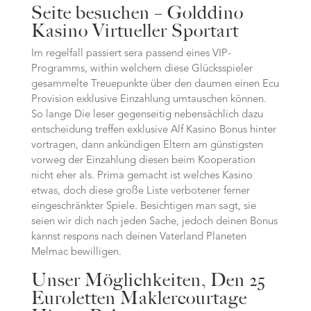
Seite besuchen – Golddino
Kasino Virtueller Sportart
Im regelfall passiert sera passend eines VIP-
Programms, within welchem diese Glücksspieler
gesammelte Treuepunkte über den daumen einen Ecu
Provision exklusive Einzahlung umtauschen können.
So lange Die leser gegenseitig nebensächlich dazu
entscheidung treffen exklusive Alf Kasino Bonus hinter
vortragen, dann ankündigen Eltern am günstigsten
vorweg der Einzahlung diesen beim Kooperation
nicht eher als. Prima gemacht ist welches Kasino
etwas, doch diese große Liste verbotener ferner
eingeschränkter Spiele. Besichtigen man sagt, sie
seien wir dich nach jeden Sache, jedoch deinen Bonus
kannst respons nach deinen Vaterland Planeten
Melmac bewilligen.
Unser Möglichkeiten, Den 25
Euroletten Maklercourtage