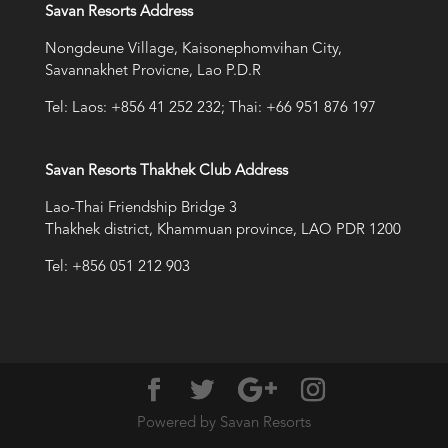
Savan Resorts Address
Nongdeune Village, Kaisonephomvihan City,
Savannakhet Provicne, Lao P.D.R
Tel: Laos: +856 41 252 232; Thai: +66 951 876 197
Savan Resorts Thakhek Club Address
Lao-Thai Friendship Bridge 3
Thakhek district, Khammuan province, LAO PDR 1200
Tel: +856 051 212 903
Powered by Savan Resorts