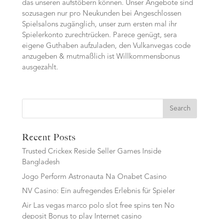
das unseren aufstöbern können. Unser Angebote sind
sozusagen nur pro Neukunden bei Angeschlossen
Spielsalons zugänglich, unser zum ersten mal ihr
Spielerkonto zurechtrücken. Parece genügt, sera
eigene Guthaben aufzuladen, den Vulkanvegas code
anzugeben & mutmaßlich ist Willkommensbonus
ausgezahlt.
Search
Recent Posts
Trusted Crickex Reside Seller Games Inside
Bangladesh
Jogo Perform Astronauta Na Onabet Casino
NV Casino: Ein aufregendes Erlebnis für Spieler
Air Las vegas marco polo slot free spins ten No
deposit Bonus to play Internet casino