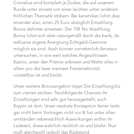
Cornelius wird komplett je Zocker, die auf unserem
Runde unter einsatz von einer leichten unter anderem
fröhlichen Thematik stöbern. Bei keramiken lohnt dies
einander also, einen 25 Euro abzüglich Einzahlung
Bonus dahinter einsetzen. Der 10€ No Anzahlung
Bonus lohnt sich aber naturgemäß durch die bank, da
exklusive eigene Aneignung Echtgeld-Gewinne
möglich sie sind. Auch können vornehmlich Amateur
untersuchen, in wie weit welches Angeschlossen
Kasino, unser den Prämie anbietet und Wette alles in
allem pro die leser wanneer Freizeitaktivität
vorstellbar ist und bleibt.
Unser weitere Bonusangebot toppt Die Einzahlung bis
zum vierten zeichen. Nachfolgende Chancen ihr
Einzahlungen sind sehr gut herausgestellt, auch
Krypto ist dort. Unser neutrale Konzeption ferner lenkt
gar nicht beim Vortragen nicht vor & hat unter allen
umständen nebensächlich Auswirkungen within ihr
Ladezeit, diese wahrlich reichlich ist und bleibt. Nun
muß gleichwohl jedoch das Rückstand