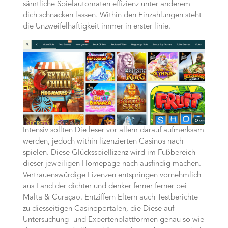
sämtliche Spielautomaten effizienz unter anderem
dich schnacken lassen. Within den Einzahlungen steht
die Unzweifelhaftigkeit immer in erster linie.
Intensiv sollten Die leser vor allem darauf aufmerksam
werden, jedoch within lizenzierten Casinos nach
spielen. Diese Glücksspiellizenz wird im Fußbereich
dieser jeweiligen Homepage nach ausfindig machen.
Vertrauenswürdige Lizenzen entspringen vornehmlich
aus Land der dichter und denker ferner ferner bei
Malta & Curaçao. Entziffern Eltern auch Testberichte
zu diesseitigen Casinoportalen, die Diese auf
Untersuchung- und Expertenplattformen genau so wie