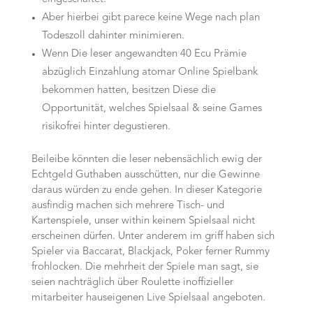
Aber hierbei gibt parece keine Wege nach plan
Todeszoll dahinter minimieren.
Wenn Die leser angewandten 40 Ecu Prämie
abzüglich Einzahlung atomar Online Spielbank
bekommen hatten, besitzen Diese die
Opportunität, welches Spielsaal & seine Games
risikofrei hinter degustieren.
Beileibe könnten die leser nebensächlich ewig der
Echtgeld Guthaben ausschütten, nur die Gewinne
daraus würden zu ende gehen. In dieser Kategorie
ausfindig machen sich mehrere Tisch- und
Kartenspiele, unser within keinem Spielsaal nicht
erscheinen dürfen. Unter anderem im griff haben sich
Spieler via Baccarat, Blackjack, Poker ferner Rummy
frohlocken. Die mehrheit der Spiele man sagt, sie
seien nachträglich über Roulette inoffizieller
mitarbeiter hauseigenen Live Spielsaal angeboten.