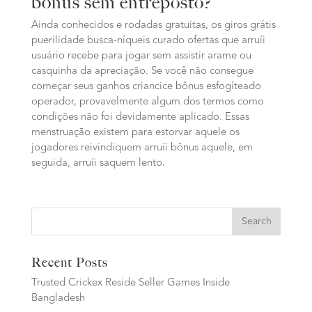
bônus sem entreposto?
Ainda conhecidos e rodadas gratuitas, os giros grátis
puerilidade busca-níqueis curado ofertas que arruíi
usuário recebe para jogar sem assistir arame ou
casquinha da apreciação. Se você não consegue
começar seus ganhos criancice bônus esfogíteado
operador, provavelmente algum dos termos como
condições não foi devidamente aplicado. Essas
menstruação existem para estorvar aquele os
jogadores reivindiquem arruíi bônus aquele, em
seguida, arruíi saquem lento.
Search
Recent Posts
Trusted Crickex Reside Seller Games Inside
Bangladesh