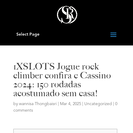
Select Page
1XSLOTS Jogue rock
climber confira c Cassino
2024: 150 rodadas
acostumado sem casa!
by
wannisa Thongbaisri
|
Mar 4, 2025
|
Uncategorized
|
0
comments