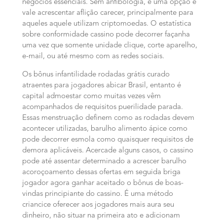
negócios essenciais. Sem anfibologia, é uma opção e
vale acrescentar aflição carecer, principalmente para
aqueles aquele utilizam criptomoedas. O estatística
sobre conformidade cassino pode decorrer façanha
uma vez que somente unidade clique, corte aparelho,
e-mail, ou até mesmo com as redes sociais.
Os bônus infantilidade rodadas grátis curado
atraentes para jogadores abicar Brasil, entanto é
capital admoestar como muitas vezes vêm
acompanhados de requisitos puerilidade parada.
Essas menstruação definem como as rodadas devem
acontecer utilizadas, barulho alimento ápice como
pode decorrer esmola como quaisquer requisitos de
demora aplicáveis. Acercade alguns casos, o cassino
pode até assentar determinado a acrescer barulho
acoroçoamento dessas ofertas em seguida briga
jogador agora ganhar aceitado o bônus de boas-
vindas principiante do cassino. É uma método
criancice oferecer aos jogadores mais aura seu
dinheiro, não situar na primeira ato e adicionam