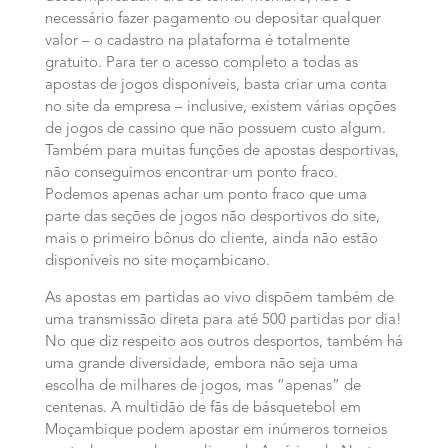
necessário fazer pagamento ou depositar qualquer
valor – o cadastro na plataforma é totalmente
gratuito. Para ter o acesso completo a todas as
apostas de jogos disponíveis, basta criar uma conta
no site da empresa – inclusive, existem várias opções
de jogos de cassino que não possuem custo algum.
Também para muitas funções de apostas desportivas,
não conseguimos encontrar um ponto fraco.
Podemos apenas achar um ponto fraco que uma
parte das seções de jogos não desportivos do site,
mais o primeiro bônus do cliente, ainda não estão
disponíveis no site moçambicano.
As apostas em partidas ao vivo dispõem também de
uma transmissão direta para até 500 partidas por dia!
No que diz respeito aos outros desportos, também há
uma grande diversidade, embora não seja uma
escolha de milhares de jogos, mas “apenas” de
centenas. A multidão de fãs de básquetebol em
Moçambique podem apostar em inúmeros torneios