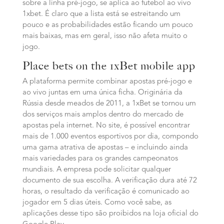
sobre a linha pré-jogo, se aplica ao futebol ao vivo
1xbet. É claro que a lista está se estreitando um
pouco e as probabilidades estão ficando um pouco
mais baixas, mas em geral, isso não afeta muito o
jogo.
Place bets on the 1xBet mobile app
A plataforma permite combinar apostas pré-jogo e
ao vivo juntas em uma única ficha. Originária da
Rússia desde meados de 2011, a 1xBet se tornou um
dos serviços mais amplos dentro do mercado de
apostas pela internet. No site, é possível encontrar
mais de 1.000 eventos esportivos por dia, compondo
uma gama atrativa de apostas – e incluindo ainda
mais variedades para os grandes campeonatos
mundiais. A empresa pode solicitar qualquer
documento de sua escolha. A verificação dura até 72
horas, o resultado da verificação é comunicado ao
jogador em 5 dias úteis. Como você sabe, as
aplicações desse tipo são proibidos na loja oficial do