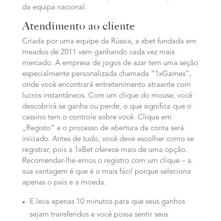
da equipa nacional.
Atendimento ao cliente
Criada por uma equipe da Rússia, a xbet fundada em
meados de 2011 vem ganhando cada vez mais
mercado. A empresa de jogos de azar tem uma seção
especialmente personalizada chamada “1xGames”,
onde você encontrará entretenimento atraente com
lucros instantâneos. Com um clique do mouse, você
descobrirá se ganha ou perde, o que significa que o
cassino tem o controle sobre você. Clique em
„Registo“ e o processo de abertura da conta será
iniciado. Antes de tudo, você deve escolher como se
registrar, pois a 1xBet oferece mais de uma opção.
Recomendar-lhe-emos o registro com um clique – a
sua vantagem é que é o mais fácil porque seleciona
apenas o país e a moeda.
E leva apenas 10 minutos para que seus ganhos
sejam transferidos e você possa sentir seus