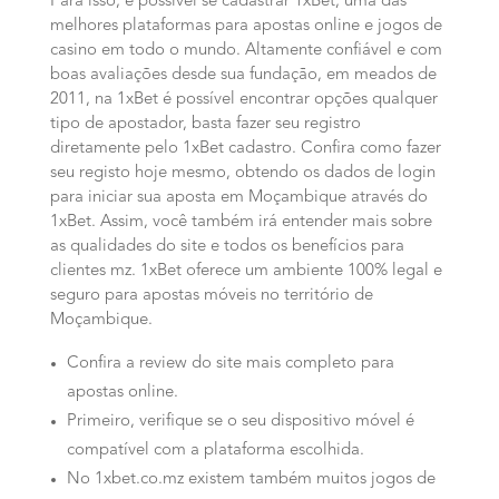
Para isso, é possível se cadastrar 1xBet, uma das
melhores plataformas para apostas online e jogos de
casino em todo o mundo. Altamente confiável e com
boas avaliações desde sua fundação, em meados de
2011, na 1xBet é possível encontrar opções qualquer
tipo de apostador, basta fazer seu registro
diretamente pelo 1xBet cadastro. Confira como fazer
seu registo hoje mesmo, obtendo os dados de login
para iniciar sua aposta em Moçambique através do
1xBet. Assim, você também irá entender mais sobre
as qualidades do site e todos os benefícios para
clientes mz. 1xBet oferece um ambiente 100% legal e
seguro para apostas móveis no território de
Moçambique.
Confira a review do site mais completo para
apostas online.
Primeiro, verifique se o seu dispositivo móvel é
compatível com a plataforma escolhida.
No 1xbet.co.mz existem também muitos jogos de