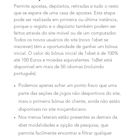
Permite apostas, depósitos, retiradas e tudo o resto
que se espera de uma casa de apostas. Esta etapa
pode ser realizada em primeira ou última instância,
porque o registo e o depósito também podem ser
feitos através do site móvel ou de um computador.
Todos os novos usuários do site (novo 1xbet se
inscrever) têm a oportunidade de ganhar um bônus
inicial. O valor do bônus inicial de 1xbet é de 100%
até 100 Euros e moedas equivalentes. 1xBet está
disponível em mais de 50 idiomas (incluindo
português).
Podemos apenas achar um ponto fraco que uma
parte das seções de jogos não desportivos do site,
mais o primeiro bônus do cliente, ainda não estão
disponíveis no site moçambicano.
Nos menus laterais estão presentes as demais da
xbet modalidades e opção de pesquisa, que
permite facilmente encontrar e filtrar qualquer