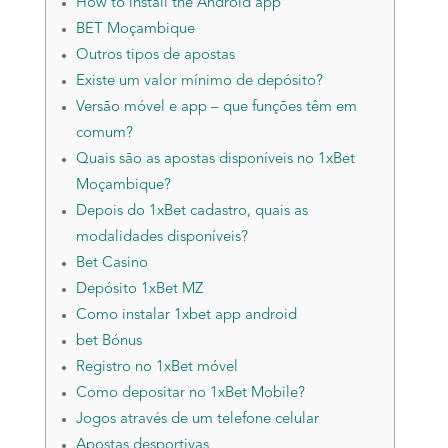
How to install the Android app
BET Moçambique
Outros tipos de apostas
Existe um valor mínimo de depósito?
Versão móvel e app – que funções têm em
comum?
Quais são as apostas disponíveis no 1xBet
Moçambique?
Depois do 1xBet cadastro, quais as
modalidades disponíveis?
Bet Casino
Depósito 1xBet MZ
Como instalar 1xbet app android
bet Bónus
Registro no 1xBet móvel
Como depositar no 1xBet Mobile?
Jogos através de um telefone celular
Apostas desportivas