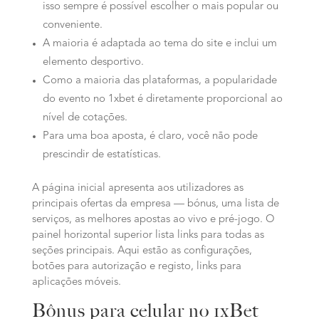
isso sempre é possível escolher o mais popular ou
conveniente.
A maioria é adaptada ao tema do site e inclui um
elemento desportivo.
Como a maioria das plataformas, a popularidade
do evento no 1xbet é diretamente proporcional ao
nível de cotações.
Para uma boa aposta, é claro, você não pode
prescindir de estatísticas.
A página inicial apresenta aos utilizadores as
principais ofertas da empresa — bónus, uma lista de
serviços, as melhores apostas ao vivo e pré-jogo. O
painel horizontal superior lista links para todas as
seções principais. Aqui estão as configurações,
botões para autorização e registo, links para
aplicações móveis.
Bônus para celular no 1xBet