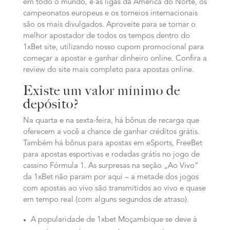
em todo o mundo, e as ligas da América do Norte, os
campeonatos europeus e os torneios internacionais
são os mais divulgados. Aproveite para se tornar o
melhor apostador de todos os tempos dentro do
1xBet site, utilizando nosso cupom promocional para
começar a apostar e ganhar dinheiro online. Confira a
review do site mais completo para apostas online.
Existe um valor mínimo de
depósito?
Na quarta e na sexta-feira, há bônus de recarga que
oferecem a você a chance de ganhar créditos grátis.
Também há bônus para apostas em eSports, FreeBet
para apostas esportivas e rodadas grátis no jogo de
cassino Fórmula 1. As surpresas na seção „Ao Vivo“
da 1xBet não param por aqui – a metade dos jogos
com apostas ao vivo são transmitidos ao vivo e quase
em tempo real (com alguns segundos de atraso).
A popularidade de 1xbet Moçambique se deve à