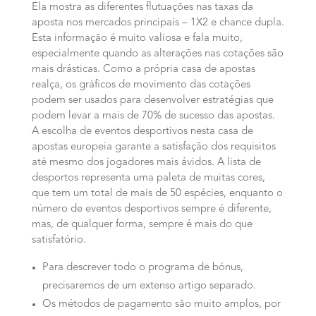
Ela mostra as diferentes flutuações nas taxas da
aposta nos mercados principais – 1X2 e chance dupla.
Esta informação é muito valiosa e fala muito,
especialmente quando as alterações nas cotações são
mais drásticas. Como a própria casa de apostas
realça, os gráficos de movimento das cotações
podem ser usados para desenvolver estratégias que
podem levar a mais de 70% de sucesso das apostas.
A escolha de eventos desportivos nesta casa de
apostas europeia garante a satisfação dos requisitos
até mesmo dos jogadores mais ávidos. A lista de
desportos representa uma paleta de muitas cores,
que tem um total de mais de 50 espécies, enquanto o
número de eventos desportivos sempre é diferente,
mas, de qualquer forma, sempre é mais do que
satisfatório.
Para descrever todo o programa de bónus,
precisaremos de um extenso artigo separado.
Os métodos de pagamento são muito amplos, por