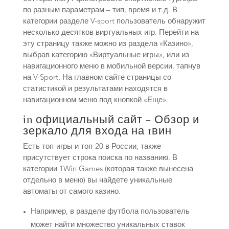
по разным параметрам – тип, время и т.д. В
категории разделе V-sport пользователь обнаружит
несколько десятков виртуальных игр. Перейти на
эту страницу также можно из раздела «Казино»,
выбрав категорию «Виртуальные игры», или из
навигационного меню в мобильной версии, тапнув
на V-Sport. На главном сайте страницы со
статистикой и результатами находятся в
навигационном меню под кнопкой «Еще».
in официальный сайт – Обзор и
зеркало для входа на 1вин
Есть топ-игры и топ-20 в России, также
присутствует строка поиска по названию. В
категории 1Win Games (которая также вынесена
отдельно в меню) вы найдете уникальные
автоматы от самого казино.
Например, в разделе футбола пользователь
может найти множество уникальных ставок