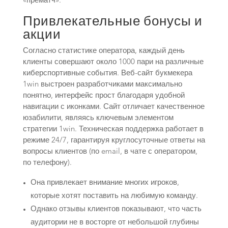
«прематч».
Привлекательные бонусы и
акции
Согласно статистике оператора, каждый день
клиенты совершают около 1000 пари на различные
киберспортивные события. Веб-сайт букмекера
1win выстроен разработчиками максимально
понятно, интерфейс прост благодаря удобной
навигации с иконками. Сайт отличает качественное
юзабилити, являясь ключевым элементом
стратегии 1win. Техническая поддержка работает в
режиме 24/7, гарантируя круглосуточные ответы на
вопросы клиентов (по email, в чате с оператором,
по телефону).
Она привлекает внимание многих игроков,
которые хотят поставить на любимую команду.
Однако отзывы клиентов показывают, что часть
аудитории не в восторге от небольшой глубины