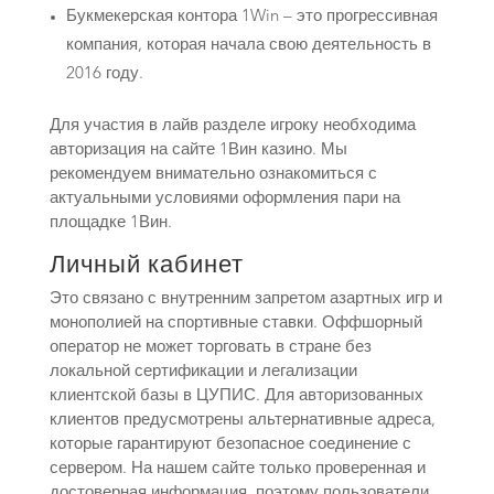
Букмекерская контора 1Win – это прогрессивная
компания, которая начала свою деятельность в
2016 году.
Для участия в лайв разделе игроку необходима
авторизация на сайте 1Вин казино. Мы
рекомендуем внимательно ознакомиться с
актуальными условиями оформления пари на
площадке 1Вин.
Личный кабинет
Это связано с внутренним запретом азартных игр и
монополией на спортивные ставки. Оффшорный
оператор не может торговать в стране без
локальной сертификации и легализации
клиентской базы в ЦУПИС. Для авторизованных
клиентов предусмотрены альтернативные адреса,
которые гарантируют безопасное соединение с
сервером. На нашем сайте только проверенная и
достоверная информация, поэтому пользователи