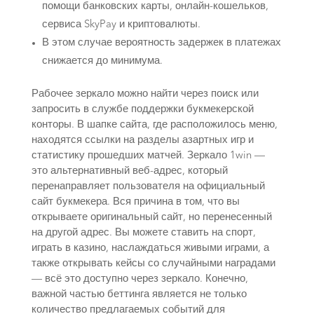
помощи банковских карты, онлайн-кошельков,
сервиса SkyPay и криптовалюты.
В этом случае вероятность задержек в платежах
снижается до минимума.
Рабочее зеркало можно найти через поиск или
запросить в службе поддержки букмекерской
конторы. В шапке сайта, где расположилось меню,
находятся ссылки на разделы азартных игр и
статистику прошедших матчей. Зеркало 1win —
это альтернативный веб-адрес, который
перенаправляет пользователя на официальный
сайт букмекера. Вся причина в том, что вы
открываете оригинальный сайт, но перенесенный
на другой адрес. Вы можете ставить на спорт,
играть в казино, наслаждаться живыми играми, а
также открывать кейсы со случайными наградами
— всё это доступно через зеркало. Конечно,
важной частью беттинга является не только
количество предлагаемых событий для