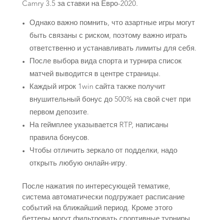
Camry 3.5 за ставки на Евро-2020.
Однако важно помнить, что азартные игры могут
быть связаны с риском, поэтому важно играть
ответственно и устанавливать лимиты для себя.
После выбора вида спорта и турнира список
матчей выводится в центре страницы.
Каждый игрок 1win сайта также получит
внушительный бонус до 500% на свой счет при
первом депозите.
На геймплее указывается RTP, написаны
правила бонусов.
Чтобы отличить зеркало от подделки, надо
открыть любую онлайн-игру.
После нажатия по интересующей тематике,
система автоматически подгружает расписание
событий на ближайший период. Кроме этого
беттеры могут фильтровать спортивные турниры