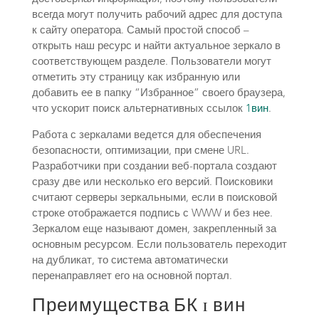
всегда могут получить рабочий адрес для доступа
к сайту оператора. Самый простой способ –
открыть наш ресурс и найти актуальное зеркало в
соответствующем разделе. Пользователи могут
отметить эту страницу как избранную или
добавить ее в папку “Избранное” своего браузера,
что ускорит поиск альтернативных ссылок
1вин
.
Работа с зеркалами ведется для обеспечения
безопасности, оптимизации, при смене URL.
Разработчики при создании веб-портала создают
сразу две или несколько его версий. Поисковики
считают серверы зеркальными, если в поисковой
строке отображается подпись с WWW и без нее.
Зеркалом еще называют домен, закрепленный за
основным ресурсом. Если пользователь переходит
на дубликат, то система автоматически
перенаправляет его на основной портал.
Преимущества БК 1 вин