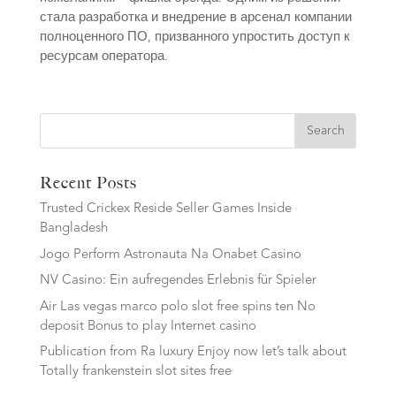
стала разработка и внедрение в арсенал компании
полноценного ПО, призванного упростить доступ к
ресурсам оператора.
Search
Recent Posts
Trusted Crickex Reside Seller Games Inside
Bangladesh
Jogo Perform Astronauta Na Onabet Casino
NV Casino: Ein aufregendes Erlebnis für Spieler
Air Las vegas marco polo slot free spins ten No
deposit Bonus to play Internet casino
Publication from Ra luxury Enjoy now let’s talk about
Totally frankenstein slot sites free