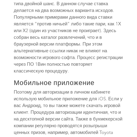
типа двойной шанс. В данном случае ставка
делается на два возможных варианта исходов.
Популярными примерами данного вида ставки
является “против ничьей” либо такие пари, как 1Х
или Х2 (один из участников не проиграет). Здесь
собран весь каталог развлечений, что и в
браузерной версии платформы. При этом
альтернативные ссылки никак не влияют на
возможности игрового софта. Процесс регистрации
через ПО 1Вин полностью повторяет
классическую процедуру.
Мобильное приложение
Поэтому для авторизации в личном кабинете
использую мобильное приложение для iOS. Если у
вас Андроид, то вы также можете скачать игровой
клиент. Процедура авторизации идентичная, что и
на десктопной версии сайта. Также в букмекерской
компании регулярно проводятся розыгрыши
ценных призов, например, автомобилей Toyota