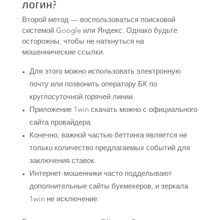
логин?
Второй метод — воспользоваться поисковой
системой Google или Яндекс. Однако будьте
осторожны, чтобы не наткнуться на
мошеннические ссылки.
Для этого можно использовать электронную
почту или позвонить оператору БК по
круглосуточной горячей линии.
Приложение 1win скачать можно с официального
сайта провайдера.
Конечно, важной частью беттинга является не
только количество предлагаемых событий для
заключения ставок.
Интернет-мошенники часто подделывают
дополнительные сайты букмекеров, и зеркала
1win не исключение.