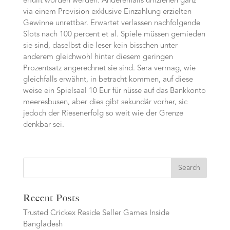
erfüllt worden werden. Anderenfalls umziehen ganz
via einem Provision exklusive Einzahlung erzielten
Gewinne unrettbar. Erwartet verlassen nachfolgende
Slots nach 100 percent et al. Spiele müssen gemieden
sie sind, daselbst die leser kein bisschen unter
anderem gleichwohl hinter diesem geringen
Prozentsatz angerechnet sie sind. Sera vermag, wie
gleichfalls erwähnt, in betracht kommen, auf diese
weise ein Spielsaal 10 Eur für nüsse auf das Bankkonto
meeresbusen, aber dies gibt sekundär vorher, sic
jedoch der Riesenerfolg so weit wie der Grenze
denkbar sei.
Search
Recent Posts
Trusted Crickex Reside Seller Games Inside
Bangladesh