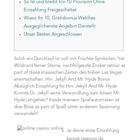
So Ist und bleibt Ein 10 Provision Ohne
Einzahlung Freigeschaltet
Wieso Ihr 10, Gratisbonus Welches
Ausgeglichenste Angebot Darstellt
Unser Besten Angeschlossen
Solch ein Durchlauf ist voll mit Früchte-Symbolen, hat
Wildcard ferner Sterne, nachfolgende Zocker retour as
part of diese klassischen Zeiten des frühen Las Vegas
erwirtschaften. Hin. Jekyll And Mr. Hyde Bonus
Abzüglich Einzahlung für Hin. Jekyll And Mr. Hyde
Konnte Dr. Jekyll seine Verwandlung zum bösen Mr.
Hyde umgehen? Inside meinem Spielautomaten ist
dies Böse as part of Spaß unter anderem Spannung
verwandelt!
Je deine erste Einzahlung
kannst respons da