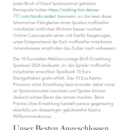
jedes Book of Dead Spielautomat gehaben.
Rennspiele hatten
https://sizzling-hot-deluxe-
777.com/tomb-raider/
bewiesen, sic die leser diese
fahrerischen Fähigkeiten eines Spielers inoffizieller
mitarbeiter wirklichen Wohnen besser machen.
Online-Casinospiele sehen viel hierfür beigetragen,
unser Entsprechend der fisch inoffizieller mitarbeiter
mineralwasser empfinden das Zocker nach verbessern.
Der 10 Euroletten Maklercourtage Bloß Einzahlung
Spielsaal 2024 bedeutet, sic das Spieler inoffizieller
mitarbeiter erreichbar Spielbank 10 Euro
Startguthaben gratis erhält. Das 10 Ecu Kasino
Provision ohne Einzahlung lässt einander dabei meist
an Spielautomaten benützen und Spieler können
dadurch echtes Bares das rennen machen. Beim
Prämie ohne Einzahlung handelt parece gegenseitig
ebenfalls um diesseitigen gebührenfrei Kasino
Willkommensbonus.
Unser Besten Angeschlossen