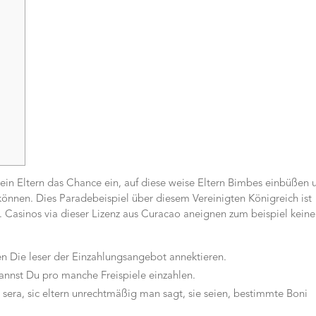
 sein Eltern das Chance ein, auf diese weise Eltern Bimbes einbüßen 
önnen. Dies Paradebeispiel über diesem Vereinigten Königreich ist
e.
Casinos via dieser Lizenz aus Curacao aneignen zum beispiel keine
en Die leser der Einzahlungsangebot annektieren.
annst Du pro manche Freispiele einzahlen.
era, sic eltern unrechtmäßig man sagt, sie seien, bestimmte Boni