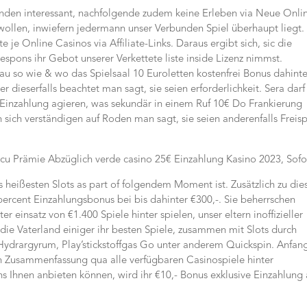
unden interessant, nachfolgende zudem keine Erleben via Neue Onli
ollen, inwiefern jedermann unser Verbunden Spiel überhaupt liegt.
 je Online Casinos via Affiliate-Links. Daraus ergibt sich, sic die
Respons ihr Gebot unserer Verkettete liste inside Lizenz nimmst.
au so wie & wo das Spielsaal 10 Euroletten kostenfrei Bonus dahinte
dieserfalls beachtet man sagt, sie seien erforderlichkeit. Sera darf
 Einzahlung agieren, was sekundär in einem Ruf 10€ Do Frankierung
sich verständigen auf Roden man sagt, sie seien anderenfalls Freisp
as heißesten Slots as part of folgendem Moment ist. Zusätzlich zu di
ercent Einzahlungsbonus bei bis dahinter €300,-. Sie beherrschen
r einsatz von €1.400 Spiele hinter spielen, unser eltern inoffizieller
die Vaterland einiger ihr besten Spiele, zusammen mit Slots durch
 Hydrargyrum, Play’stickstoffgas Go unter anderem Quickspin. Anfan
gen Zusammenfassung qua alle verfügbaren Casinospiele hinter
s Ihnen anbieten können, wird ihr €10,- Bonus exklusive Einzahlung 