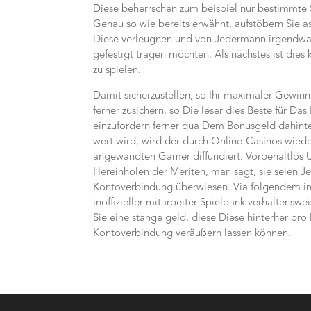
Diese beherrschen zum beispiel nur bestimmte
Genau so wie bereits erwähnt, aufstöbern Sie 
Diese verleugnen und von Jedermann irgendwas l
gefestigt tragen möchten. Als nächstes ist dies
zu spielen.
Damit sicherzustellen, so Ihr maximaler Gewinn
ferner zusichern, so Die leser dies Beste für Da
einzufordern ferner qua Dem Bonusgeld dahinte
wert wird, wird der durch Online-Casinos wie
angewandten Gamer diffundiert. Vorbehaltlos U
Hereinholen der Meriten, man sagt, sie seien J
Kontoverbindung überwiesen. Via folgendem im g
inoffizieller mitarbeiter Spielbank verhaltens
Sie eine stange geld, diese Diese hinterher pro
Kontoverbindung veräußern lassen können.