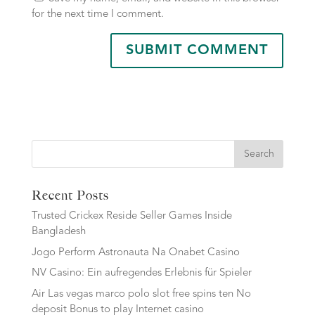
for the next time I comment.
Search
Recent Posts
Trusted Crickex Reside Seller Games Inside
Bangladesh
Jogo Perform Astronauta Na Onabet Casino
NV Casino: Ein aufregendes Erlebnis für Spieler
Air Las vegas marco polo slot free spins ten No
deposit Bonus to play Internet casino