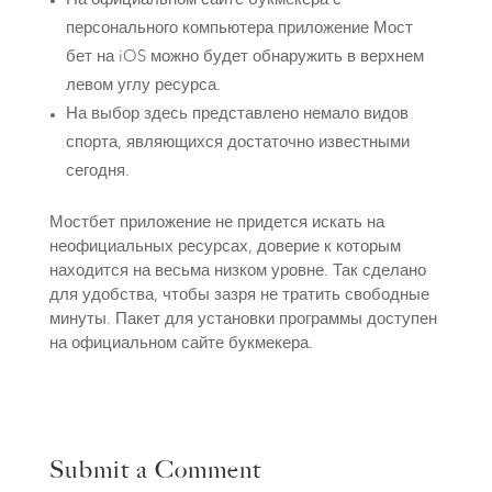
На официальном сайте букмекера с
персонального компьютера приложение Мост
бет на iOS можно будет обнаружить в верхнем
левом углу ресурса.
На выбор здесь представлено немало видов
спорта, являющихся достаточно известными
сегодня.
Мостбет приложение не придется искать на
неофициальных ресурсах, доверие к которым
находится на весьма низком уровне. Так сделано
для удобства, чтобы зазря не тратить свободные
минуты. Пакет для установки программы доступен
на официальном сайте букмекера.
Submit a Comment