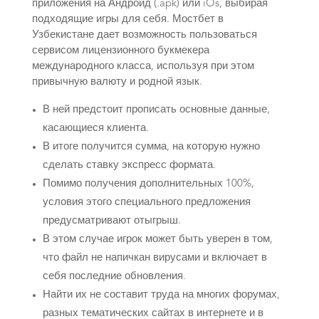
приложения на Андроид (.apk) или iOs, выбирая
подходящие игры для себя. Мостбет в
Узбекистане дает возможность пользоваться
сервисом лицензионного букмекера
международного класса, используя при этом
привычную валюту и родной язык.
В ней предстоит прописать основные данные,
касающиеся клиента.
В итоге получится сумма, на которую нужно
сделать ставку экспресс формата.
Помимо получения дополнительных 100%,
условия этого специального предложения
предусматривают отыгрыш.
В этом случае игрок может быть уверен в том,
что файл не напичкан вирусами и включает в
себя последние обновления.
Найти их не составит труда на многих форумах,
разных тематических сайтах в интернете и в