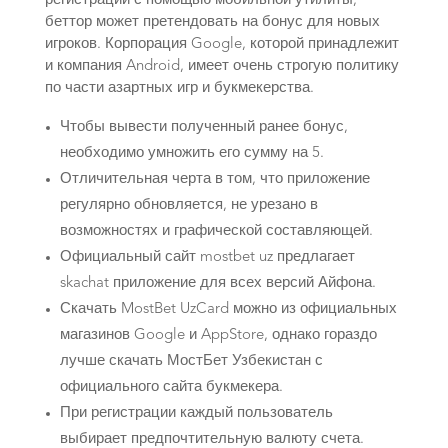
регистрации с помощью мобильной утилиты,
беттор может претендовать на бонус для новых
игроков. Корпорация Google, которой принадлежит
и компания Android, имеет очень строгую политику
по части азартных игр и букмекерства.
Чтобы вывести полученный ранее бонус,
необходимо умножить его сумму на 5.
Отличительная черта в том, что приложение
регулярно обновляется, не урезано в
возможностях и графической составляющей.
Официальный сайт mostbet uz предлагает
skachat приложение для всех версий Айфона.
Скачать MostBet UzCard можно из официальных
магазинов Google и AppStore, однако гораздо
лучше скачать МостБет Узбекистан с
официального сайта букмекера.
При регистрации каждый пользователь
выбирает предпочтительную валюту счета.