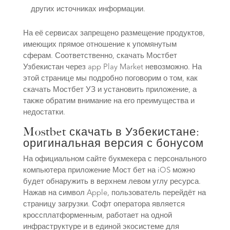
других источниках информации.
На её сервисах запрещено размещение продуктов,
имеющих прямое отношение к упомянутым
сферам. Соответственно, скачать Мостбет
Узбекистан через app Play Market невозможно. На
этой странице мы подробно поговорим о том, как
скачать Мостбет УЗ и установить приложение, а
также обратим внимание на его преимущества и
недостатки.
Mostbet скачать в Узбекистане:
оригинальная версия с бонусом
На официальном сайте букмекера с персонального
компьютера приложение Мост бет на iOS можно
будет обнаружить в верхнем левом углу ресурса.
Нажав на символ Apple, пользователь перейдёт на
страницу загрузки. Софт оператора является
кроссплатформенным, работает на одной
инфраструктуре и в единой экосистеме для