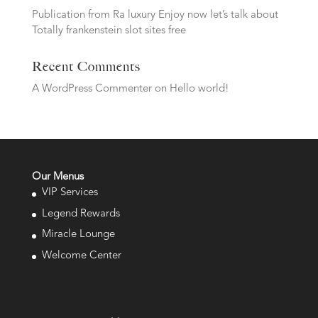
Publication from Ra luxury Enjoy now let’s talk about
Totally frankenstein slot sites free
Recent Comments
A WordPress Commenter
on
Hello world!
Our Menus
VIP Services
Legend Rewards
Miracle Lounge
Welcome Center