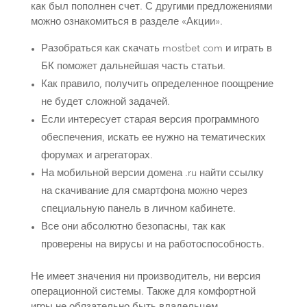
как был пополнен счет. С другими предложениями
можно ознакомиться в разделе «Акции».
Разобраться как скачать mostbet com и играть в
БК поможет дальнейшая часть статьи.
Как правило, получить определенное поощрение
не будет сложной задачей.
Если интересует старая версия программного
обеспечения, искать ее нужно на тематических
форумах и агрегаторах.
На мобильной версии домена .ru найти ссылку
на скачивание для смартфона можно через
специальную панель в личном кабинете.
Все они абсолютно безопасны, так как
проверены на вирусы и на работоспособность.
Не имеет значения ни производитель, ни версия
операционной системы. Также для комфортной