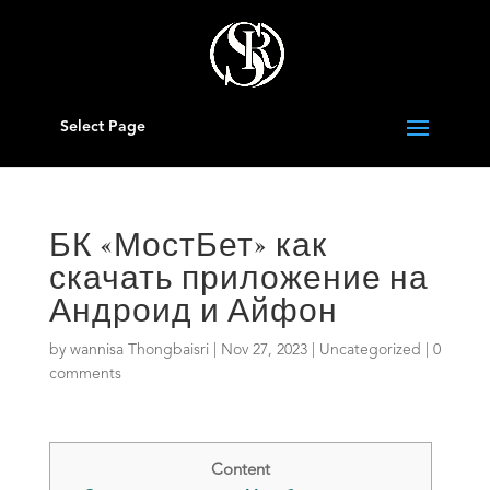
Select Page
БК «МостБет» как
скачать приложение на
Андроид и Айфон
by
wannisa Thongbaisri
|
Nov 27, 2023
|
Uncategorized
|
0
comments
Content