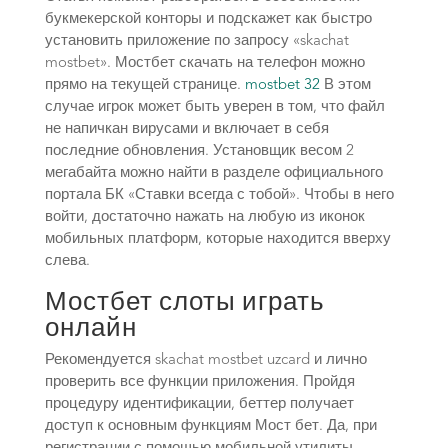
букмекерской конторы и подскажет как быстро
установить приложение по запросу «skachat
mostbet». Мостбет скачать на телефон можно
прямо на текущей странице.
mostbet 32
В этом
случае игрок может быть уверен в том, что файл
не напичкан вирусами и включает в себя
последние обновления. Установщик весом 2
мегабайта можно найти в разделе официального
портала БК «Ставки всегда с тобой». Чтобы в него
войти, достаточно нажать на любую из иконок
мобильных платформ, которые находится вверху
слева.
Мостбет слоты играть
онлайн
Рекомендуется skachat mostbet uzcard и лично
проверить все функции приложения. Пройдя
процедуру идентификации, беттер получает
доступ к основным функциям Мост бет. Да, при