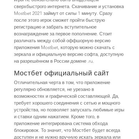
игры не обязательно быть владельцем
сверхбыстрого интернета. Скачивание и установка
Mostbet 2021 займут от силы 1 минуту. Сразу
после этого игрок сможет пройти быструю
регистрацию и забрать вступительное
вознаграждение за первое пополнение. Стоит
различать между собой оффшорную версию
приложения Mostbet, которую можно скачать с
зеркала и официальную версию софта, доступную
на разрешённом в России домене .ru.
Мостбет официальный сайт
Отличительная черта в том, что приложение
регулярно обновляется, не урезано в
возможностях и графической составляющей. Да,
требует хорошего соединения с сетью и мощного
устройства, но позволяет запускать любимые игры
и ставки одним нажатием. Кроме того, в
приложение интегрирована система обхода
блокировок. То значит, что Мостбет будет всегда
доступен и не нужно вручную искать зеркала или