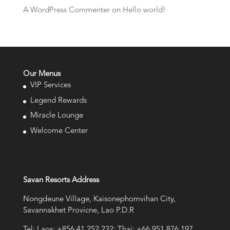
A WordPress Commenter
on
Hello world!
Our Menus
VIP Services
Legend Rewards
Miracle Lounge
Welcome Center
Savan Resorts Address
Nongdeune Village, Kaisonephomvihan City,
Savannakhet Provicne, Lao P.D.R
Tel: Laos: +856 41 252 232; Thai: +66 951 876 197