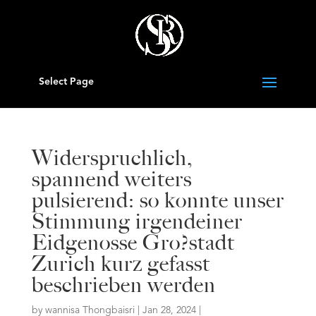
Select Page
Widerspruchlich,
spannend weiters
pulsierend: so konnte unser
Stimmung irgendeiner
Eidgenosse Gro?stadt
Zurich kurz gefasst
beschrieben werden
by
wannisa Thongbaisri
|
Jan 28, 2024
|