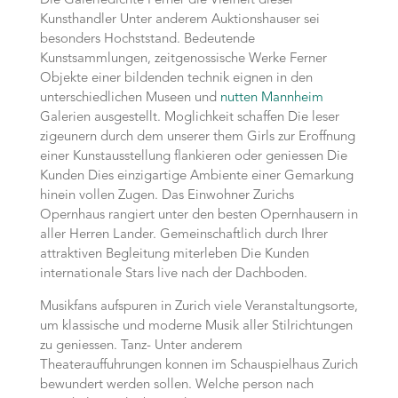
Die Galeriedichte Ferner die Vielheit dieser
Kunsthandler Unter anderem Auktionshauser sei
besonders Hochststand. Bedeutende
Kunstsammlungen, zeitgenossische Werke Ferner
Objekte einer bildenden technik eignen in den
unterschiedlichen Museen und
nutten Mannheim
Galerien ausgestellt. Moglichkeit schaffen Die leser
zigeunern durch dem unserer them Girls zur Eroffnung
einer Kunstausstellung flankieren oder geniessen Die
Kunden Dies einzigartige Ambiente einer Gemarkung
hinein vollen Zugen. Das Einwohner Zurichs
Opernhaus rangiert unter den besten Opernhausern in
aller Herren Lander. Gemeinschaftlich durch Ihrer
attraktiven Begleitung miterleben Die Kunden
internationale Stars live nach der Dachboden.
Musikfans aufspuren in Zurich viele Veranstaltungsorte,
um klassische und moderne Musik aller Stilrichtungen
zu geniessen. Tanz- Unter anderem
Theaterauffuhrungen konnen im Schauspielhaus Zurich
bewundert werden sollen. Welche person nach