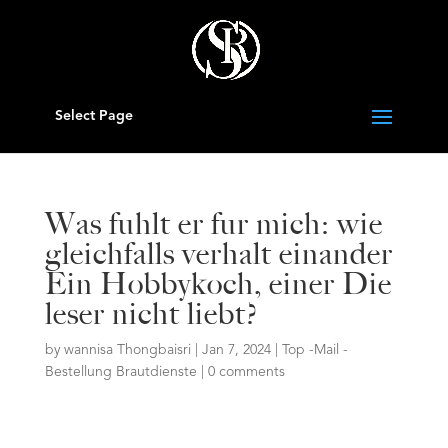
Select Page
Was fuhlt er fur mich: wie
gleichfalls verhalt einander
Ein Hobbykoch, einer Die
leser nicht liebt?
by
wannisa Thongbaisri
|
Jan 7, 2024
|
Top -Mail -
Bestellung Brautdienste
|
0 comments