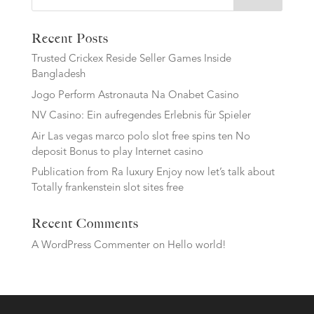
Recent Posts
Trusted Crickex Reside Seller Games Inside
Bangladesh
Jogo Perform Astronauta Na Onabet Casino
NV Casino: Ein aufregendes Erlebnis für Spieler
Air Las vegas marco polo slot free spins ten No
deposit Bonus to play Internet casino
Publication from Ra luxury Enjoy now let’s talk about
Totally frankenstein slot sites free
Recent Comments
A WordPress Commenter
on
Hello world!