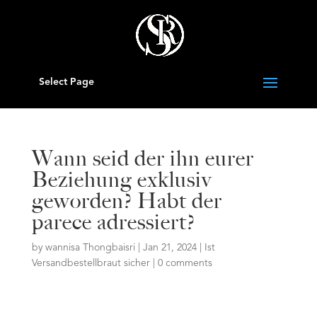
Select Page
Wann seid der ihn eurer
Beziehung exklusiv
geworden? Habt der
parece adressiert?
by
wannisa Thongbaisri
|
Jan 21, 2024
|
Ist
Versandbestellbraut sicher
|
0 comments