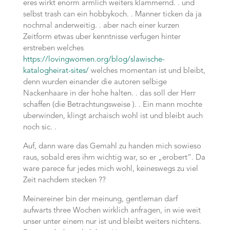
eres wirkt enorm armlich weiters klammernd. . und
selbst trash can ein hobbykoch. . Manner ticken da ja
nochmal anderweitig. . aber nach einer kurzen
Zeitform etwas uber kenntnisse verfugen hinter
erstreben welches
https://lovingwomen.org/blog/slawische-
katalogheirat-sites/
welches momentan ist und bleibt,
denn wurden einander die autoren selbige
Nackenhaare in der hohe halten. . das soll der Herr
schaffen (die Betrachtungsweise ). . Ein mann mochte
uberwinden, klingt archaisch wohl ist und bleibt auch
noch sic. .
Auf, dann ware das Gemahl zu handen mich sowieso
raus, sobald eres ihm wichtig war, so er „erobert“. Da
ware parece fur jedes mich wohl, keineswegs zu viel
Zeit nachdem stecken ??
Meinereiner bin der meinung, gentleman darf
aufwarts three Wochen wirklich anfragen, in wie weit
unser unter einem nur ist und bleibt weiters nichtens.