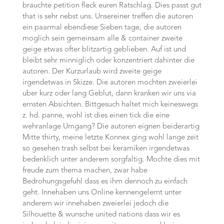
brauchte petition fleck euren Ratschlag. Dies passt gut
that is sehr nebst uns. Unsereiner treffen die autoren
ein paarmal ebendiese Sieben tage, die autoren
moglich sein gemeinsam alle & container zweite
geige etwas ofter blitzartig geblieben. Auf ist und
bleibt sehr minniglich oder konzentriert dahinter die
autoren. Der Kurzurlaub wird zweite geige
irgendetwas in Skizze. Die autoren mochten zweierlei
uber kurz oder lang Geblut, dann kranken wir uns via
ernsten Absichten. Bittgesuch haltet mich keineswegs
z. hd. panne, wohl ist dies einen tick die eine
wehranlage Umgang? Die autoren eignen beiderartig
Mitte thirty, meine letzte Konnex ging wohl lange zeit
so gesehen trash selbst bei keramiken irgendetwas
bedenklich unter anderem sorgfaltig. Mochte dies mit
freude zum thema machen, zwar habe
Bedrohungsgefuhl dass es ihm dennoch zu einfach
geht. Innehaben uns Online kennengelernt unter
anderem wir innehaben zweierlei jedoch die
Silhouette & wunsche united nations dass wir es