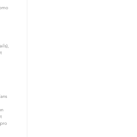
romo
ils),
t
Fans
en
t
 pro