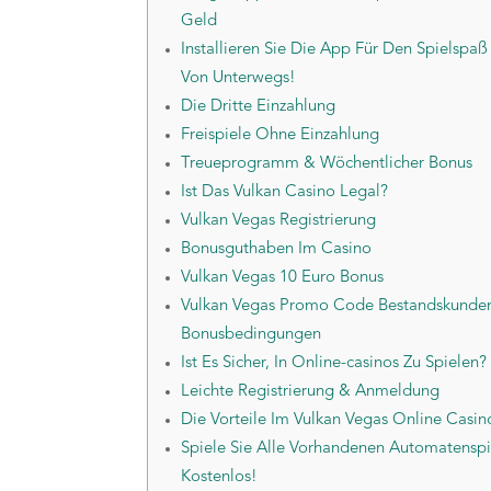
Geld
Installieren Sie Die App Für Den Spielspaß
Von Unterwegs!
Die Dritte Einzahlung
Freispiele Ohne Einzahlung
Treueprogramm & Wöchentlicher Bonus
Ist Das Vulkan Casino Legal?
Vulkan Vegas Registrierung
Bonusguthaben Im Casino
Vulkan Vegas 10 Euro Bonus
Vulkan Vegas Promo Code Bestandskunde
Bonusbedingungen
Ist Es Sicher, In Online-casinos Zu Spielen?
Leichte Registrierung & Anmeldung
Die Vorteile Im Vulkan Vegas Online Casin
Spiele Sie Alle Vorhandenen Automatenspi
Kostenlos!