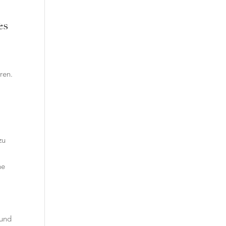
es
ren.
zu
ne
 und