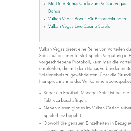
Mit Dem Bonus Code Zum Vulkan Vegas
Bonus
Vulkan Vegas Bonus Für Bestandskunden
Vulkan Vegas Live Casino Spiele
Vulkan Vegas bietet eine Reihe von Vorteilen du
Spins auf bestimmte Slot-Spiele, Vergütung in 
vorgeschriebene Protokoll, kann man die Vort
empfohlen, die mit dem Bonus verbundenen Bed
Spielerlebnis zu gewährleisten. Über die Grund
Inanspruchnahme des Willkommensbonuspakets be
Sogar ein Football Manager Spiel ist bei der
Taktik zu beschäftigen.
Neben diesen gibt es im Vulkan Casino außerd
Spielerherz begehrt.
Obwohl die genauen Einzelheiten in Bezug a