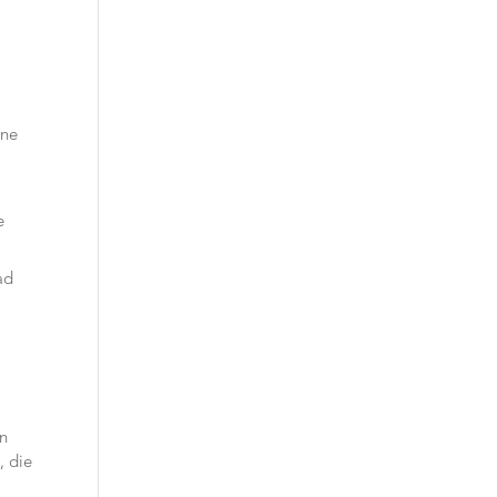
hne
e
ad
en
, die