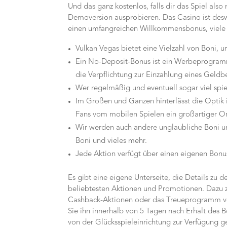
Und das ganz kostenlos, falls dir das Spiel also 
Demoversion ausprobieren. Das Casino ist desw
einen umfangreichen Willkommensbonus, viele
Vulkan Vegas bietet eine Vielzahl von Boni, u
Ein No-Deposit-Bonus ist ein Werbeprogramm
die Verpflichtung zur Einzahlung eines Geldb
Wer regelmäßig und eventuell sogar viel spi
Im Großen und Ganzen hinterlässt die Optik i
Fans vom mobilen Spielen ein großartiger Ort
Wir werden auch andere unglaubliche Boni u
Boni und vieles mehr.
Jede Aktion verfügt über einen eigenen Bonu
Es gibt eine eigene Unterseite, die Details zu
beliebtesten Aktionen und Promotionen. Dazu 
Cashback-Aktionen oder das Treueprogramm vo
Sie ihn innerhalb von 5 Tagen nach Erhalt des
von der Glücksspieleinrichtung zur Verfügung g