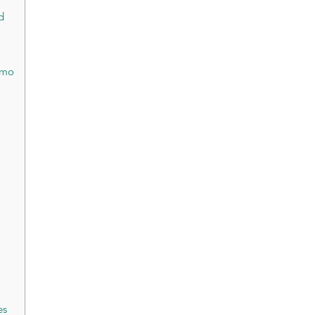
d
emo
es