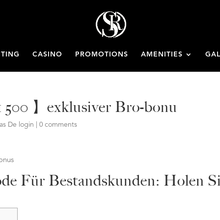
ETING
CASINO
PROMOTIONS
AMENITIES
GAL
 500 】exklusiver Bro-bonu
as De login
|
0 comments
onus
ode Für Bestandskunden: Holen S