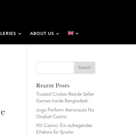
LERIES
ABOUT US
Search
Recent Posts
Trusted Crickex Reside Seller
Games Inside Bangladesh
ie
Jogo Perform Astronauta Na
Onabet Casino
NV Casino: Ein aufregendes
Erlebnis für Spieler