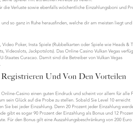
eine Spieler mit attraktiven Anreize zu liefern.
r die Verluste sowie ebenfalls wöchentliche Einzahlungsboni und P
 und so ganz in Ruhe herausfinden, welche dir am meisten liegt und
), Video Poker, Insta Spiele (Rubbelkarten oder Spiele wie Heads & Ta
ots, Videoslots, Jackpotslots). Das Online Casino Vulkan Vegas verfüg
EU-Staates Curacao. Damit sind die Betreiber von Vulkan Vegas
.
t Registrieren Und Von Den Vorteilen
Online-Casino einen guten Eindruck und scheint vor allem für alle 
m sein Glück auf die Probe zu stellen. Sobald Sie Level 10 erreicht
ren Sie bei jeder Einzahlung. Denn 20 Prozent jeder Einzahlung werd
e gibt es sogar 90 Prozent der Einzahlung als Bonus und 12 Prozen
e. Für den Bonus gilt eine Auszahlungsbeschränkung von 200 Euro