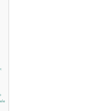
n:
o
ele