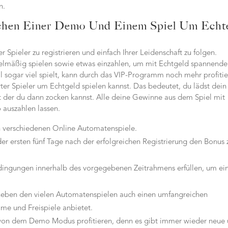
n.
schen Einer Demo Und Einem Spiel Um Echt
er Spieler zu registrieren und einfach Ihrer Leidenschaft zu folgen.
egelmäßig spielen sowie etwas einzahlen, um mit Echtgeld spannende
l sogar viel spielt, kann durch das VIP-Programm noch mehr profitie
ierter Spieler um Echtgeld spielen kannst. Das bedeutet, du lädst dein
 der du dann zocken kannst. Alle deine Gewinne aus dem Spiel mit
 auszahlen lassen.
an verschiedenen Online Automatenspiele.
 der ersten fünf Tage nach der erfolgreichen Registrierung den Bonus 
edingungen innerhalb des vorgegebenen Zeitrahmens erfüllen, um ei
 neben den vielen Automatenspielen auch einen umfangreichen
e und Freispiele anbietet.
 von dem Demo Modus profitieren, denn es gibt immer wieder neue