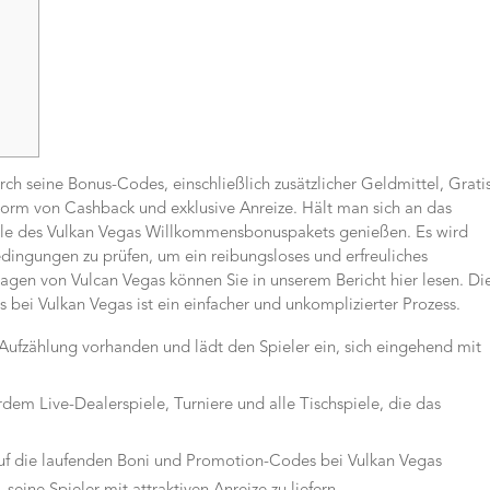
rch seine Bonus-Codes, einschließlich zusätzlicher Geldmittel, Grati
Form von Cashback und exklusive Anreize. Hält man sich an das
eile des Vulkan Vegas Willkommensbonuspakets genießen. Es wird
ingungen zu prüfen, um ein reibungsloses und erfreuliches
lagen von Vulcan Vegas können Sie in unserem Bericht hier lesen. Di
i Vulkan Vegas ist ein einfacher und unkomplizierter Prozess.
 Aufzählung vorhanden und lädt den Spieler ein, sich eingehend mit
em Live-Dealerspiele, Turniere und alle Tischspiele, die das
uf die laufenden Boni und Promotion-Codes bei Vulkan Vegas