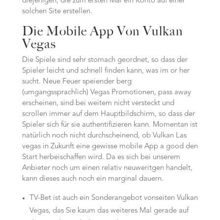
diejenigen, die zum ersten Mal ein Konto auf einer
solchen Site erstellen.
Die Mobile App Von Vulkan
Vegas
Die Spiele sind sehr stomach geordnet, so dass der
Spieler leicht und schnell finden kann, was im or her
sucht. Neue Feuer speiender berg
(umgangssprachlich) Vegas Promotionen, pass away
erscheinen, sind bei weitem nicht versteckt und
scrollen immer auf dem Hauptbildschirm, so dass der
Spieler sich für sie authentifizieren kann. Momentan ist
natürlich noch nicht durchscheinend, ob Vulkan Las
vegas in Zukunft eine gewisse mobile App a good den
Start herbeischaffen wird. Da es sich bei unserem
Anbieter noch um einen relativ neuweritgen handelt,
kann dieses auch noch ein marginal dauern.
TV-Bet ist auch ein Sonderangebot vonseiten Vulkan
Vegas, das Sie kaum das weiteres Mal gerade auf