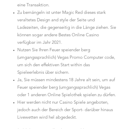
eine Transaktion.
Zu bemängeln ist unter Magic Red dieses stark
veraltetes Design and style der Seite und
Ladezeiten, die gegenseitig in die Länge ziehen. Sie
können sogar andere Bestes Online Casino
verfügbar im Jahr 2021.
Nutzen Sie Ihren Feuer speiender berg
(umgangssprachlich) Vegas Promo Computer code,
um sich den effektiven Start within das
Spieleerlebnis über sichern.
Ja, Sie müssen mindestens 18 Jahre alt sein, um auf
Feuer speiender berg (umgangssprachlich) Vegas
oder 1 anderen Online Spielothek spielen zu dürfen.
Hier werden nicht nur Casino Spiele angeboten,
jedoch auch der Bereich der Sport- darüber hinaus
Livewetten wird hel abgedeckt.