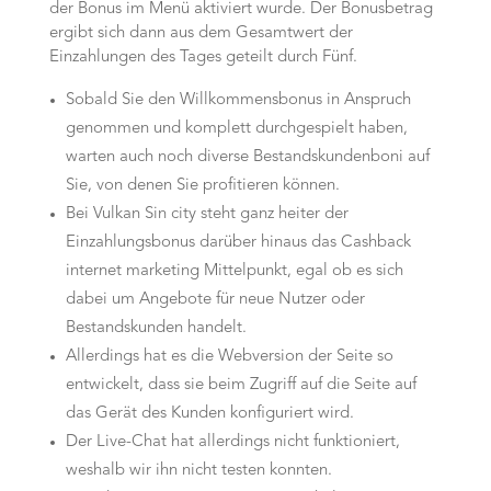
der Bonus im Menü aktiviert wurde. Der Bonusbetrag
ergibt sich dann aus dem Gesamtwert der
Einzahlungen des Tages geteilt durch Fünf.
Sobald Sie den Willkommensbonus in Anspruch
genommen und komplett durchgespielt haben,
warten auch noch diverse Bestandskundenboni auf
Sie, von denen Sie profitieren können.
Bei Vulkan Sin city steht ganz heiter der
Einzahlungsbonus darüber hinaus das Cashback
internet marketing Mittelpunkt, egal ob es sich
dabei um Angebote für neue Nutzer oder
Bestandskunden handelt.
Allerdings hat es die Webversion der Seite so
entwickelt, dass sie beim Zugriff auf die Seite auf
das Gerät des Kunden konfiguriert wird.
Der Live-Chat hat allerdings nicht funktioniert,
weshalb wir ihn nicht testen konnten.