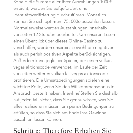
Sobald die Summe aller Ihrer Auszahlungen 1000€
erreicht, werden Sie aufgefordert eine
Identitätsverifizierung durchzuführen. Monatlich
können Sie sich optimum 75. 000e auszahlen lassen.
Normalerweise werden Auszahlungen innerhalb
vonseiten 12 Stunden bearbeitet. Um unseren Lesern
einen Überblick über dieses Online-Casino zu
verschaffen, werden unsereins sowohl die negativen
als auch perish positiven Aspekte berücksichtigen.
Außerdem kann jeglicher Spieler, der einen vulkan
vegas aktionscode verwendet, im Laufe der Zeit
vonseiten weiteren vulkan las vegas aktionscode
profitieren. Die Umsatzbedingungen spielen eine
wichtige Rolle, wenn Sie den Willkommensbonus in
Anspruch bestellt haben. [newline]Stellen Sie deshalb
auf jeden fall sicher, dass Sie genau wissen, was Sie
alles realisieren müssen, um perish Bedingungen zu
erfüllen, so dass Sie sich am Ende Ihre Gewinne
auszahlen lassen können.
Schritt 5: Therefore Erhalten Sie