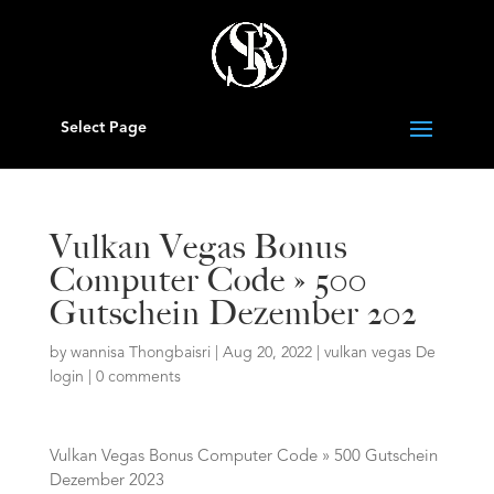
Select Page
Vulkan Vegas Bonus
Computer Code » 500
Gutschein Dezember 202
by
wannisa Thongbaisri
|
Aug 20, 2022
|
vulkan vegas De
login
|
0 comments
Vulkan Vegas Bonus Computer Code » 500 Gutschein
Dezember 2023