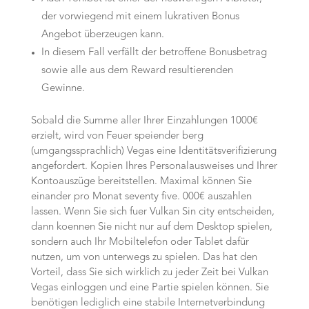
der vorwiegend mit einem lukrativen Bonus
Angebot überzeugen kann.
In diesem Fall verfällt der betroffene Bonusbetrag
sowie alle aus dem Reward resultierenden
Gewinne.
Sobald die Summe aller Ihrer Einzahlungen 1000€
erzielt, wird von Feuer speiender berg
(umgangssprachlich) Vegas eine Identitätsverifizierung
angefordert. Kopien Ihres Personalausweises und Ihrer
Kontoauszüge bereitstellen. Maximal können Sie
einander pro Monat seventy five. 000€ auszahlen
lassen. Wenn Sie sich fuer Vulkan Sin city entscheiden,
dann koennen Sie nicht nur auf dem Desktop spielen,
sondern auch Ihr Mobiltelefon oder Tablet dafür
nutzen, um von unterwegs zu spielen. Das hat den
Vorteil, dass Sie sich wirklich zu jeder Zeit bei Vulkan
Vegas einloggen und eine Partie spielen können. Sie
benötigen lediglich eine stabile Internetverbindung