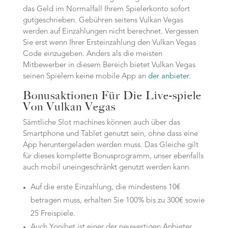
das Geld im Normalfall Ihrem Spielerkonto sofort
gutgeschrieben. Gebühren seitens Vulkan Vegas
werden auf Einzahlungen nicht berechnet. Vergessen
Sie erst wenn Ihrer Ersteinzahlung den Vulkan Vegas
Code einzugeben. Anders als die meisten
Mitbewerber in diesem Bereich bietet Vulkan Vegas
seinen Spielern keine mobile App an
der anbieter
.
Bonusaktionen Für Die Live-spiele
Von Vulkan Vegas
Sämtliche Slot machines können auch über das
Smartphone und Tablet genutzt sein, ohne dass eine
App heruntergeladen werden muss. Das Gleiche gilt
für dieses komplette Bonusprogramm, unser ebenfalls
auch mobil uneingeschränkt genutzt werden kann.
Auf die erste Einzahlung, die mindestens 10€
betragen muss, erhalten Sie 100% bis zu 300€ sowie
25 Freispiele.
Auch Yonibet ist einer der neuwertigen Anbieter,