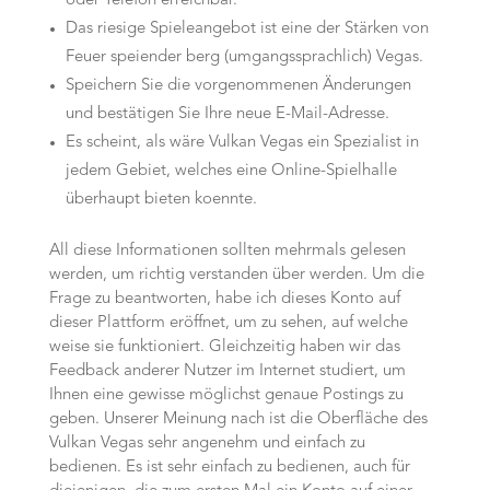
oder Telefon erreichbar.
Das riesige Spieleangebot ist eine der Stärken von
Feuer speiender berg (umgangssprachlich) Vegas.
Speichern Sie die vorgenommenen Änderungen
und bestätigen Sie Ihre neue E-Mail-Adresse.
Es scheint, als wäre Vulkan Vegas ein Spezialist in
jedem Gebiet, welches eine Online-Spielhalle
überhaupt bieten koennte.
All diese Informationen sollten mehrmals gelesen
werden, um richtig verstanden über werden. Um die
Frage zu beantworten, habe ich dieses Konto auf
dieser Plattform eröffnet, um zu sehen, auf welche
weise sie funktioniert. Gleichzeitig haben wir das
Feedback anderer Nutzer im Internet studiert, um
Ihnen eine gewisse möglichst genaue Postings zu
geben. Unserer Meinung nach ist die Oberfläche des
Vulkan Vegas sehr angenehm und einfach zu
bedienen. Es ist sehr einfach zu bedienen, auch für