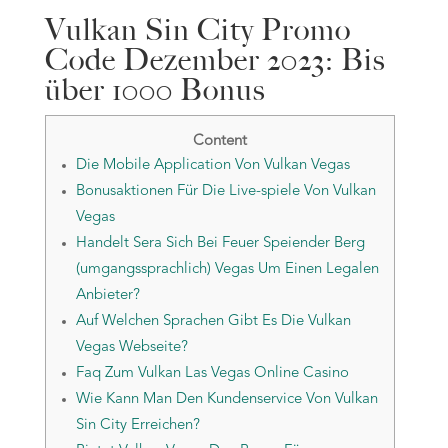
Vulkan Sin City Promo
Code Dezember 2023: Bis
über 1000 Bonus
Content
Die Mobile Application Von Vulkan Vegas
Bonusaktionen Für Die Live-spiele Von Vulkan
Vegas
Handelt Sera Sich Bei Feuer Speiender Berg
(umgangssprachlich) Vegas Um Einen Legalen
Anbieter?
Auf Welchen Sprachen Gibt Es Die Vulkan
Vegas Webseite?
Faq Zum Vulkan Las Vegas Online Casino
Wie Kann Man Den Kundenservice Von Vulkan
Sin City Erreichen?