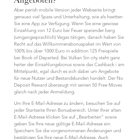
Angeboten?
Aber perish mobile Version jeder Webseite bringt
genauso viel Spass und Unterhaltung, wie als haetten
Sie eine App zur Verfügung. Wenn Sie eine gewisse
Einzahlung von 12 Euro bei Feuer speiender berg
(umgangssprachlich) Vegas tätigen, danach haben Sie
Recht auf das Willkommensbonuspaket im Wert von
100% bis über 1000 Euro in addition 125 Freispiele
bei Book of Departed. Bei Vulkan Sin city steht ganz
heiter der Einzahlungsbonus sowie das Cashback i am
Mittelpunkt, egal durch es sich dabei um Angebote
für neue Nutzer und Bestandskunden handelt. Der No
Deposit Reward überzeugt mit seinen 50 Free Moves
gleich nach jeder Anmeldung.
Um Ihre E-Mail-Adresse zu ändern, besuchen Sie auf
jeder Startseite Ihren Bonusbereich. Unter Ihrer alten
E-Mail-Adresse klicken Sie auf „Bearbeiten“ sowie
geben Sie Ihre neue gültige E-Mail-Adresse ein.
Speichern Sie die vorgenommenen Änderungen und
bestätigen Sie Ihre neue E-Mail-Adresse. Auch