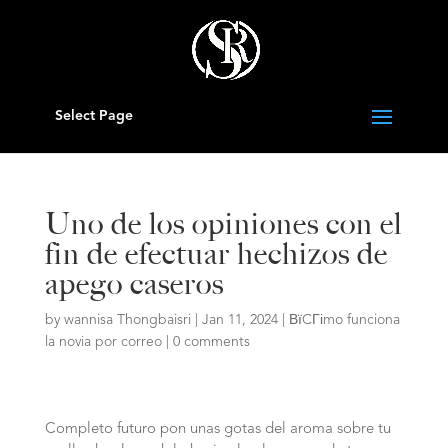
Select Page
Uno de los opiniones con el
fin de efectuar hechizos de
apego caseros
by
wannisa Thongbaisri
|
Jan 11, 2024
|
ВїCГіmo funciona
la novia por correo
|
0 comments
Completo futuro pon unas gotas del aroma sobre tu