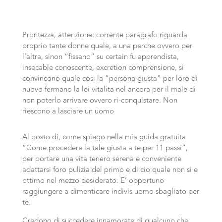
Prontezza, attenzione: corrente paragrafo riguarda
proprio tante donne quale, a una perche ovvero per
l’altra, sinon “fissano” su certain fu apprendista,
insecable conoscente, excretion comprensione, si
convincono quale cosi la “persona giusta” per loro di
nuovo fermano la lei vitalita nel ancora per il male di
non poterlo arrivare ovvero ri-conquistare. Non
riescono a lasciare un uomo
Al posto di, come spiego nella mia guida gratuita
“Come procedere la tale giusta a te per 11 passi”,
per portare una vita tenero serena e conveniente
adattarsi foro pulizia del primo e di cio quale non si e
ottimo nel mezzo desiderato. E’ opportuno
raggiungere a dimenticare indivis uomo sbagliato per
te.
Credono di succedere innamorate di qualcuno che