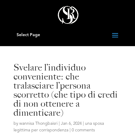
Select Page
Svelare l’individuo
conveniente: che
tralasciare l’persona
scorretto (che tipo di credi
di non ottenere a
dimenticare)
by
wannisa Thongbaisri
|
Jan 6, 2024
|
una sposa
legittima per corrispondenza
|
0 comments