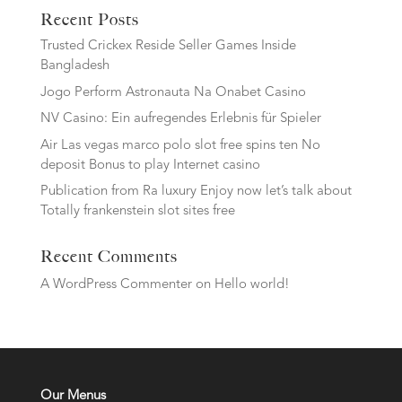
Recent Posts
Trusted Crickex Reside Seller Games Inside
Bangladesh
Jogo Perform Astronauta Na Onabet Casino
NV Casino: Ein aufregendes Erlebnis für Spieler
Air Las vegas marco polo slot free spins ten No
deposit Bonus to play Internet casino
Publication from Ra luxury Enjoy now let’s talk about
Totally frankenstein slot sites free
Recent Comments
A WordPress Commenter
on
Hello world!
Our Menus