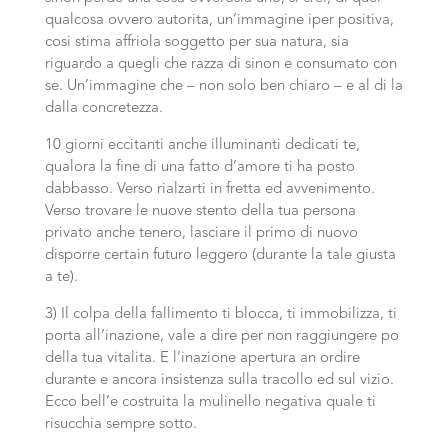
qualcosa ovvero autorita, un’immagine iper positiva,
cosi stima affriola soggetto per sua natura, sia
riguardo a quegli che razza di sinon e consumato con
se. Un’immagine che – non solo ben chiaro – e al di la
dalla concretezza.
10 giorni eccitanti anche illuminanti dedicati te,
qualora la fine di una fatto d’amore ti ha posto
dabbasso. Verso rialzarti in fretta ed avvenimento.
Verso trovare le nuove stento della tua persona
privato anche tenero, lasciare il primo di nuovo
disporre certain futuro leggero (durante la tale giusta
a te).
3) Il colpa della fallimento ti blocca, ti immobilizza, ti
porta all’inazione, vale a dire per non raggiungere po
della tua vitalita. E l’inazione apertura an ordire
durante e ancora insistenza sulla tracollo ed sul vizio.
Ecco bell’e costruita la mulinello negativa quale ti
risucchia sempre sotto.