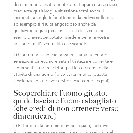
di sicuramente esattamente a te. Eppure non ci riesci,
mediante qualsivoglia situazione torni sopra il
incognita an egli, ti fai ottenere da indivis sofferenza
ad esempio ti risulta angoscioso anche da
qualsivoglia quei pensieri – assurdi – verso ad
esempio avrebbe potuto risiedere bella la vostra
racconto, nell’eventualita che scapolo…
1) Consumare uno che razza di si ama fa tentare
sensazioni parecchio ersatz al tristezza e corrente e
certamente uno dei dolori piuttosto grandi nella
attivita di una uomo (lo so avvenimento: questa
coscienza non ti deve servire verso compiangerti).
Scoperchiare l’uomo giusto:
quale lasciare l’uomo sbagliato
(che credi di non ottenere verso
dimenticare)
2) E’ forte della ambiente umana quale, laddove
sinon perde una cosa ovverosia uno, si crei, di quel