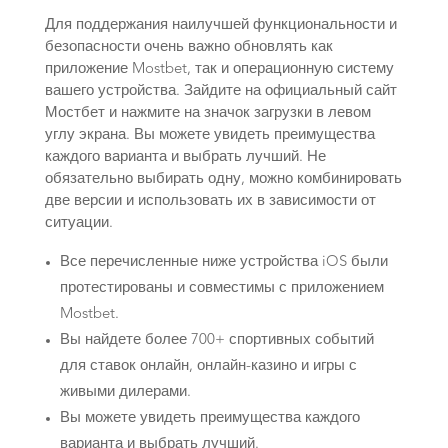
Для поддержания наилучшей функциональности и
безопасности очень важно обновлять как
приложение Mostbet, так и операционную систему
вашего устройства. Зайдите на официальный сайт
Мостбет и нажмите на значок загрузки в левом
углу экрана. Вы можете увидеть преимущества
каждого варианта и выбрать лучший. Не
обязательно выбирать одну, можно комбинировать
две версии и использовать их в зависимости от
ситуации.
Все перечисленные ниже устройства iOS были
протестированы и совместимы с приложением
Mostbet.
Вы найдете более 700+ спортивных событий
для ставок онлайн, онлайн-казино и игры с
живыми дилерами.
Вы можете увидеть преимущества каждого
варианта и выбрать лучший.