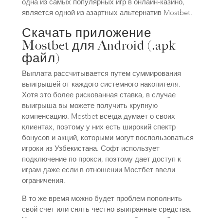
одна из самых популярных игр в онлайн-казино,
является одной из азартных альтернатив Mostbet.
Скачать приложение
Mostbet для Android (.apk
файл)
Выплата рассчитывается путем суммирования
выигрышей от каждого системного накопителя.
Хотя это более рискованная ставка, в случае
выигрыша вы можете получить крупную
компенсацию. Mostbet всегда думает о своих
клиентах, поэтому у них есть широкий спектр
бонусов и акций, которыми могут воспользоваться
игроки из Узбекистана. Софт использует
подключение по прокси, поэтому дает доступ к
играм даже если в отношении Мостбет ввели
ограничения.
В то же время можно будет проблем пополнить
свой счет или снять честно выигранные средства.