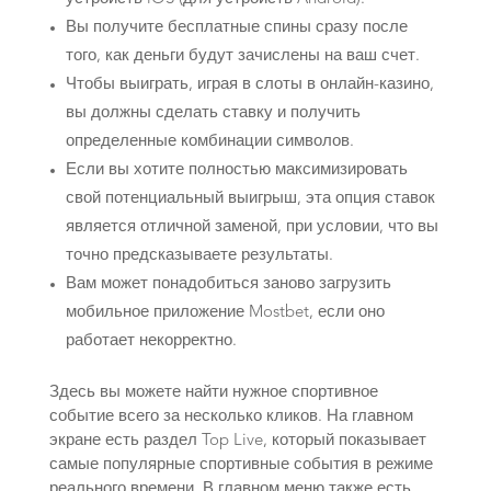
Вы получите бесплатные спины сразу после
того, как деньги будут зачислены на ваш счет.
Чтобы выиграть, играя в слоты в онлайн-казино,
вы должны сделать ставку и получить
определенные комбинации символов.
Если вы хотите полностью максимизировать
свой потенциальный выигрыш, эта опция ставок
является отличной заменой, при условии, что вы
точно предсказываете результаты.
Вам может понадобиться заново загрузить
мобильное приложение Mostbet, если оно
работает некорректно.
Здесь вы можете найти нужное спортивное
событие всего за несколько кликов. На главном
экране есть раздел Top Live, который показывает
самые популярные спортивные события в режиме
реального времени. В главном меню также есть