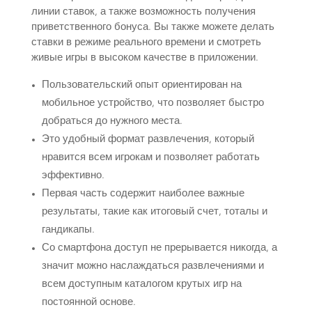
линии ставок, а также возможность получения
приветственного бонуса. Вы также можете делать
ставки в режиме реального времени и смотреть
живые игры в высоком качестве в приложении.
Пользовательский опыт ориентирован на
мобильное устройство, что позволяет быстро
добраться до нужного места.
Это удобный формат развлечения, который
нравится всем игрокам и позволяет работать
эффективно.
Первая часть содержит наиболее важные
результаты, такие как итоговый счет, тоталы и
гандикапы.
Со смартфона доступ не прерывается никогда, а
значит можно наслаждаться развлечениями и
всем доступным каталогом крутых игр на
постоянной основе.