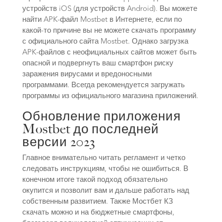
устройств iOS (для устройств Android). Вы можете
найти APK-файл Mostbet в Интернете, если по
какой-то причине вы не можете скачать программу
с официального сайта Mostbet. Однако загрузка
APK-файлов с неофициальных сайтов может быть
опасной и подвергнуть ваш смартфон риску
заражения вирусами и вредоносными
программами. Всегда рекомендуется загружать
программы из официального магазина приложений.
Обновление приложения
Mostbet до последней
версии 2023
Главное внимательно читать регламент и четко
следовать инструкциям, чтобы не ошибиться. В
конечном итоге такой подход обязательно
окупится и позволит вам и дальше работать над
собственным развитием. Также Мостбет КЗ
скачать можно и на бюджетные смартфоны,