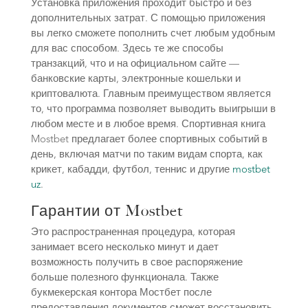
Установка приложения проходит быстро и без
дополнительных затрат. С помощью приложения
вы легко сможете пополнить счет любым удобным
для вас способом. Здесь те же способы
транзакций, что и на официальном сайте —
банковские карты, электронные кошельки и
криптовалюта. Главным преимуществом является
то, что программа позволяет выводить выигрыши в
любом месте и в любое время. Спортивная книга
Mostbet предлагает более спортивных событий в
день, включая матчи по таким видам спорта, как
крикет, кабадди, футбол, теннис и другие
mostbet
uz
.
Гарантии от Mostbet
Это распространенная процедура, которая
занимает всего несколько минут и дает
возможность получить в свое распоряжение
больше полезного функционала. Также
букмекерская контора Мостбет после