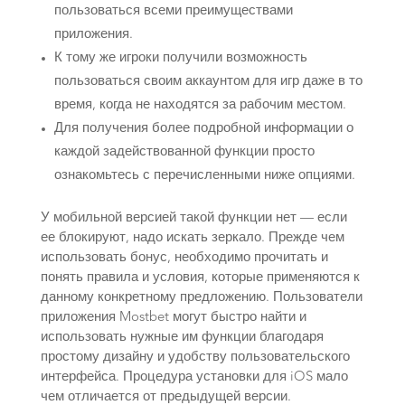
пользоваться всеми преимуществами
приложения.
К тому же игроки получили возможность
пользоваться своим аккаунтом для игр даже в то
время, когда не находятся за рабочим местом.
Для получения более подробной информации о
каждой задействованной функции просто
ознакомьтесь с перечисленными ниже опциями.
У мобильной версией такой функции нет — если
ее блокируют, надо искать зеркало. Прежде чем
использовать бонус, необходимо прочитать и
понять правила и условия, которые применяются к
данному конкретному предложению. Пользователи
приложения Mostbet могут быстро найти и
использовать нужные им функции благодаря
простому дизайну и удобству пользовательского
интерфейса. Процедура установки для iOS мало
чем отличается от предыдущей версии.