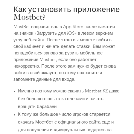
Как установить приложение
Mostbet?
MostBet направит вас в App Store после нажатия
на значок «Загрузить для iOS» в левом верхнем
углу веб-сайта. После этого вы можете войти в
свой кабинет и начать делать ставки. Вам может
понадобиться заново загрузить мобильное
приложение Mostbet, если оно работает
некорректно. После этого вам нужно будет снова
войти в свой аккаунт, поэтому сохраните и
запомните данные для входа.
Именно поэтому можно скачать Mostbet KZ даже
без большого опыта за плечами и начать
вращать барабаны.
К тому же большое число игроков старается
скачать Мостбет с официального сайта еще и
для получения индивидуальных подарков на