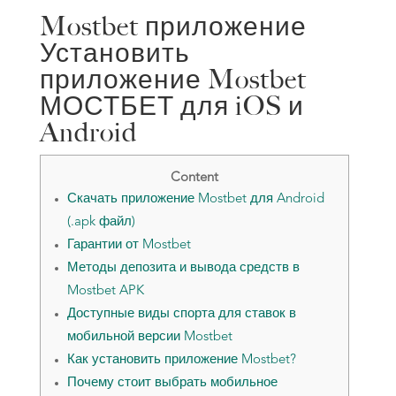
Mostbet приложение
Установить
приложение Mostbet
МОСТБЕТ для iOS и
Android
Content
Скачать приложение Mostbet для Android
(.apk файл)
Гарантии от Mostbet
Методы депозита и вывода средств в
Mostbet APK
Доступные виды спорта для ставок в
мобильной версии Mostbet
Как установить приложение Mostbet?
Почему стоит выбрать мобильное