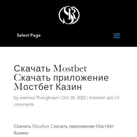
Select Page
Скачать Mostbet
Cкачать приложение
Mостбет Казин
by
wannisa Thongbaisri
|
Oct 26, 2022
|
mostbet apk
|
0
comments
Скачать Mostbet Cкачать приложение Mостбет
Казино