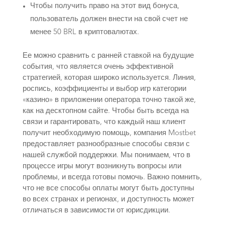
Чтобы получить право на этот вид бонуса,
пользователь должен внести на свой счет не
менее 50 BRL в криптовалютах.
Ее можно сравнить с ранней ставкой на будущие
события, что является очень эффективной
стратегией, которая широко используется. Линия,
роспись, коэффициенты и выбор игр категории
«казино» в приложении оператора точно такой же,
как на десктопном сайте. Чтобы быть всегда на
связи и гарантировать, что каждый наш клиент
получит необходимую помощь, компания Mostbet
предоставляет разнообразные способы связи с
нашей службой поддержки. Мы понимаем, что в
процессе игры могут возникнуть вопросы или
проблемы, и всегда готовы помочь. Важно помнить,
что не все способы оплаты могут быть доступны
во всех странах и регионах, и доступность может
отличаться в зависимости от юрисдикции.