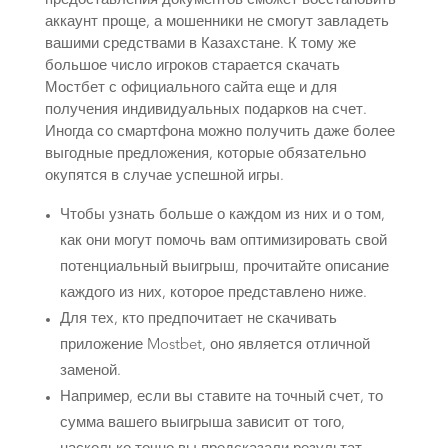
предоставления документов сможет восстановить
аккаунт проще, а мошенники не смогут завладеть
вашими средствами в Казахстане. К тому же
большое число игроков старается скачать
Мостбет с официального сайта еще и для
получения индивидуальных подарков на счет.
Иногда со смартфона можно получить даже более
выгодные предложения, которые обязательно
окупятся в случае успешной игры.
Чтобы узнать больше о каждом из них и о том,
как они могут помочь вам оптимизировать свой
потенциальный выигрыш, прочитайте описание
каждого из них, которое представлено ниже.
Для тех, кто предпочитает не скачивать
приложение Mostbet, оно является отличной
заменой.
Например, если вы ставите на точный счет, то
сумма вашего выигрыша зависит от того,