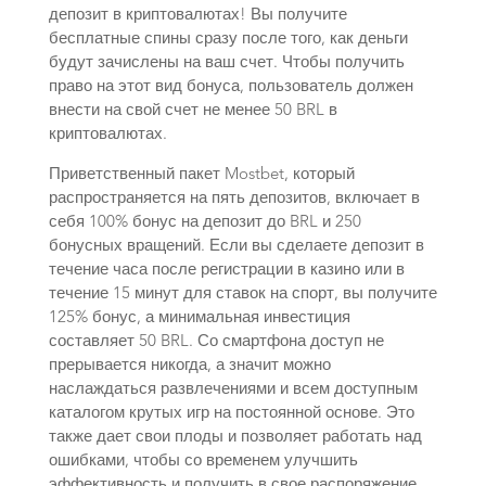
депозит в криптовалютах! Вы получите
бесплатные спины сразу после того, как деньги
будут зачислены на ваш счет. Чтобы получить
право на этот вид бонуса, пользователь должен
внести на свой счет не менее 50 BRL в
криптовалютах.
Приветственный пакет Mostbet, который
распространяется на пять депозитов, включает в
себя 100% бонус на депозит до BRL и 250
бонусных вращений. Если вы сделаете депозит в
течение часа после регистрации в казино или в
течение 15 минут для ставок на спорт, вы получите
125% бонус, а минимальная инвестиция
составляет 50 BRL. Со смартфона доступ не
прерывается никогда, а значит можно
наслаждаться развлечениями и всем доступным
каталогом крутых игр на постоянной основе. Это
также дает свои плоды и позволяет работать над
ошибками, чтобы со временем улучшить
эффективность и получить в свое распоряжение