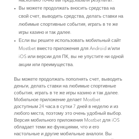
насколько точно вы предсказали результат.
Вы можете продолжать вносить средства на
свой счет, выводить средства, делать ставки на
любимые спортивные события, играть в те же
игры казино и так далее.
Если вы решите использовать мобильный сайт
Mostbet вместо приложения для Android и/или
iOS или версии для ПК, вы не упустите ни одной
акции или преимущества.
Вы можете продолжать пополнять счет, выводить
деньги, делать ставки на любимые спортивные
события, играть в те же игры казино и так далее.
Мобильное приложение делает Mostbet
доступным 24 часа в сутки 7 дней в неделю и из
любого места, поэтому это очень удобный выбор.
Версия мобильного приложения Mostbet для iOS
обладает теми же функциями, что и его
настольные и другие мобильные аналоги. Вы