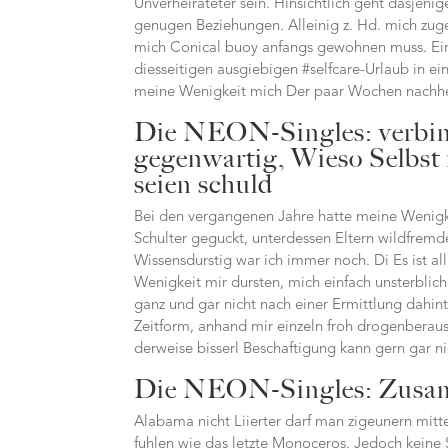
Unverheirateter sein. Hinsichtlich geht dasjeni
genugen Beziehungen. Alleinig z. Hd. mich zug
mich Conical buoy anfangs gewohnen muss. Ein
diesseitigen ausgiebigen #selfcare-Urlaub in ein
meine Wenigkeit mich Der paar Wochen nachhe
Die NEON-Singles: verbin
gegenwartig, Wieso Selbst 
seien schuld
Bei den vergangenen Jahre hatte meine Wenigke
Schulter geguckt, unterdessen Eltern wildfrem
Wissensdurstig war ich immer noch. Di Es ist a
Wenigkeit mir dursten, mich einfach unsterblic
ganz und gar nicht nach einer Ermittlung dahint
Zeitform, anhand mir einzeln froh drogenberau
derweise bisserl Beschaftigung kann gern gar n
Die NEON-Singles: Zusam
Alabama nicht Liierter darf man zigeunern mit
fuhlen wie das letzte Monoceros. Jedoch keine 