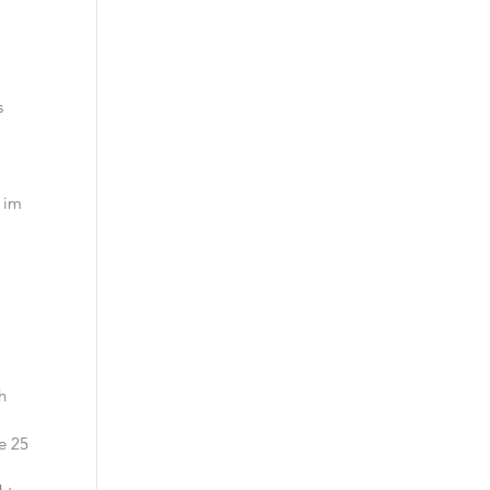
s
r im
i
h
ze 25