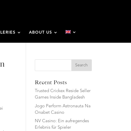
LERIES
ABOUT US
en
Search
Recent Posts
Trusted Crickex Reside Seller
Games Inside Bangladesh
Jogo Perform Astronauta Na
ei
Onabet Casino
NV Casino: Ein aufregendes
Erlebnis für Spieler