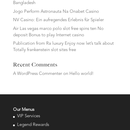
Bangladesh
Jogo Perform Astronauta Na Onabet Casino
NV Casino: Ein aufregendes Erlebnis für Spieler
Air Las vegas marco polo slot free spins ten No
deposit Bonus to play Internet casino
Publication from Ra luxury Enjoy now let’s talk about
Totally frankenstein slot sites free
Recent Comments
A WordPress Commenter
on
Hello world!
Our Menus
VIP Services
Legend Rewards