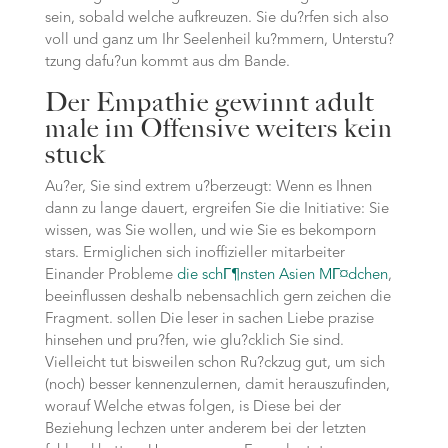
sein, sobald welche aufkreuzen. Sie du?rfen sich also
voll und ganz um Ihr Seelenheil ku?mmern, Unterstu?
tzung dafu?un kommt aus dm Bande.
Der Empathie gewinnt adult
male im Offensive weiters kein
stuck
Au?er, Sie sind extrem u?berzeugt: Wenn es Ihnen
dann zu lange dauert, ergreifen Sie die Initiative: Sie
wissen, was Sie wollen, und wie Sie es bekomporn
stars. Ermiglichen sich inoffizieller mitarbeiter
Einander Probleme
die schГ¶nsten Asien MГ¤dchen
,
beeinflussen deshalb nebensachlich gern zeichen die
Fragment. sollen Die leser in sachen Liebe prazise
hinsehen und pru?fen, wie glu?cklich Sie sind.
Vielleicht tut bisweilen schon Ru?ckzug gut, um sich
(noch) besser kennenzulernen, damit herauszufinden,
worauf Welche etwas folgen, is Diese bei der
Beziehung lechzen unter anderem bei der letzten