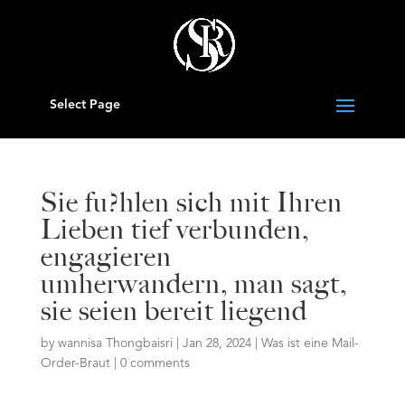
Select Page
Sie fu?hlen sich mit Ihren
Lieben tief verbunden,
engagieren
umherwandern, man sagt,
sie seien bereit liegend
by
wannisa Thongbaisri
|
Jan 28, 2024
|
Was ist eine Mail-
Order-Braut
|
0 comments