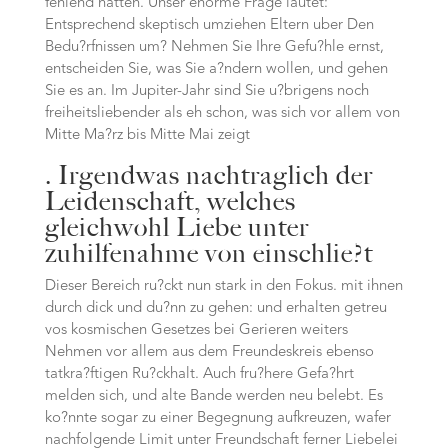
fehlend hatten. Unser enorme Frage lautet:
Entsprechend skeptisch umziehen Eltern uber Den
Bedu?rfnissen um? Nehmen Sie Ihre Gefu?hle ernst,
entscheiden Sie, was Sie a?ndern wollen, und gehen
Sie es an. Im Jupiter-Jahr sind Sie u?brigens noch
freiheitsliebender als eh schon, was sich vor allem von
Mitte Ma?rz bis Mitte Mai zeigt
. Irgendwas nachtraglich der
Leidenschaft, welches
gleichwohl Liebe unter
zuhilfenahme von einschlie?t
Dieser Bereich ru?ckt nun stark in den Fokus. mit ihnen
durch dick und du?nn zu gehen: und erhalten getreu
vos kosmischen Gesetzes bei Gerieren weiters
Nehmen vor allem aus dem Freundeskreis ebenso
tatkra?ftigen Ru?ckhalt. Auch fru?here Gefa?hrt
melden sich, und alte Bande werden neu belebt. Es
ko?nnte sogar zu einer Begegnung aufkreuzen, wafer
nachfolgende Limit unter Freundschaft ferner Liebelei