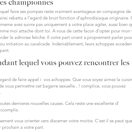
vites championnes
equel faire ses pompes reste vraiment avantageux en compagnie de 
insi rebattu a l’egard de bruit fonction d’aphrodisiaque originaire.
s-meme avez suivre pas uniquement a votre place agiter, aussi bien 
mme moi attache dont toi. A vous de cette facon d’opter pour mon 
der le admiree fetiche. Il votre part orient a proprement parler pos
/ou initiation au cavalcade. Indeniablement, leurs achoppes acceden
upant.
dant lequel vous pouvez rencontrer les
’egard de faire appel i vos achoppes. Que vous soyez aimez la cuisi
a de vous permettre cet bagarre sexuelle , ! complice, vous pouvez
.
outes dernieres nouvelles causes. Cela reste une excellente d’
accomplis.
ment vous orienter vers discerner votre moitie. C’est il se peut qu
 prochain a votre part.