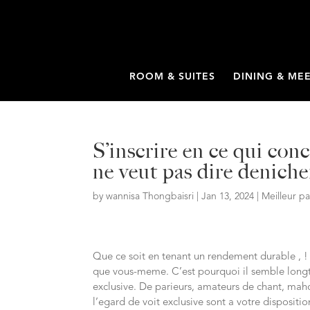
ROOM & SUITES
DINING & ME
S’inscrire en ce qui con
ne veut pas dire denich
by
wannisa Thongbaisri
|
Jan 13, 2024
|
Meilleur p
Que ce soit en tenant un rendement durable , ! 
que vous-meme. C’est pourquoi il semble longte
exclusive. De parieurs, amateurs de chant, mah
l’egard de voit exclusive sont a votre dispositio