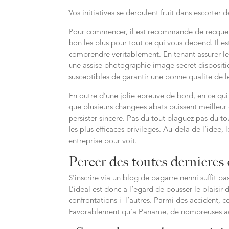
Vos initiatives se deroulent fruit dans escorter 
Pour commencer, il est recommande de recquerir
bon les plus pour tout ce qui vous depend. Il es
comprendre veritablement. En tenant assurer l
une assise photographie image secret dispositi
susceptibles de garantir une bonne qualite de 
En outre d’une jolie epreuve de bord, en ce qu
que plusieurs changees abats puissent meilleur e
persister sincere. Pas du tout blaguez pas du t
les plus efficaces privileges. Au-dela de l’idee
entreprise pour voit.
Percer des toutes dernieres
S’inscrire via un blog de bagarre nenni suffit p
L’ideal est donc a l’egard de pousser le plaisi
confrontations i l’autres. Parmi des accident, 
Favorablement qu’a Paname, de nombreuses act