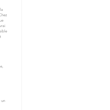
la
 Chez
que
vrai
sible
t
ne,
e un