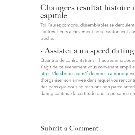
Changees resultat histoire 
capitale
Toi l’aurez compris, dissemblables se deroulent 
l’autres. Leurs achevement ne se cantonnent aus
troche.
· Assister a un speed dating
Quantite de confrontations i l’autres amadouent
s’agit de ce evenement vous convenant empli ac
https://kissbrides.com/fr/femmes-cambodgien
d’organiser son arrivee dans lequel vos rencont
des gens que nous ne recruons non parce anter
dating continue la certitude que la personne ori
Submit a Comment