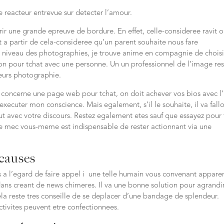
de reacteur entrevue sur detecter l’amour.
 une grande epreuve de bordure. En effet, celle-consideree ravit 
t a partir de cela-consideree qu’un parent souhaite nous fare
e niveau des photographies, je trouve anime en compagnie de choisi
on pour tchat avec une personne. Un un professionnel de l’image res
leurs photographie.
i concerne une page web pour tchat, on doit achever vos bios avec l
xecuter mon conscience. Mais egalement, s’il le souhaite, il va fallo
out avec votre discours. Restez egalement etes sauf que essayez pour
, le mec vous-meme est indispensable de rester actionnant via une
 causes
as a l’egard de faire appel i une telle humain vous convenant appare
r dans creant de news chimeres. Il va une bonne solution pour agrandi
cela reste tres conseille de se deplacer d’une bandage de splendeur.
ivites peuvent etre confectionnees.