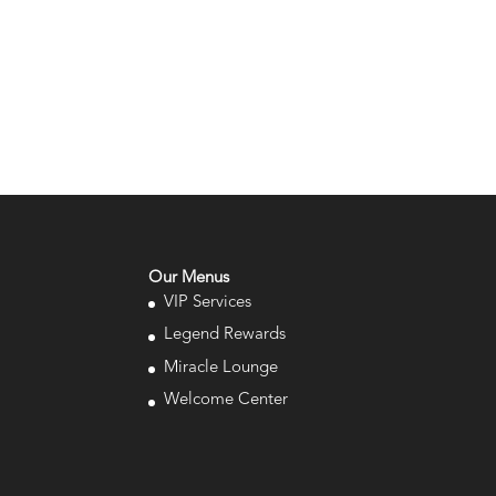
Our Menus
VIP Services
Legend Rewards
Miracle Lounge
Welcome Center