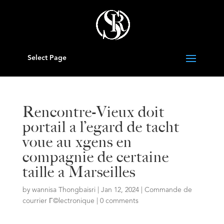
Select Page
Rencontre-Vieux doit
portail a l’egard de tacht
voue au xgens en
compagnie de certaine
taille a Marseilles
by
wannisa Thongbaisri
|
Jan 12, 2024
|
Commande de
courrier Г©lectronique
|
0 comments