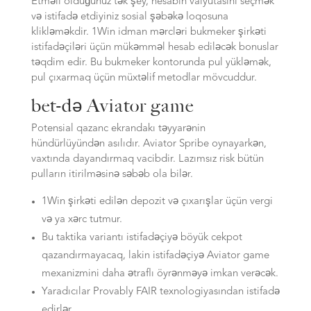
Etməli olduğunuz tək şey, hesabın valyutasını seçmək
və istifadə etdiyiniz sosial şəbəkə loqosuna
klikləməkdir. 1Win idman mərcləri bukmeker şirkəti
istifadəçiləri üçün mükəmməl hesab ediləcək bonuslar
təqdim edir. Bu bukmeker kontorunda pul yükləmək,
pul çıxarmaq üçün müxtəlif metodlar mövcuddur.
bet-də Aviator game
Potensial qazanc ekrandakı təyyarənin
hündürlüyündən asılıdır. Aviator Spribe oynayarkən,
vaxtında dayandırmaq vacibdir. Lazımsız risk bütün
pulların itirilməsinə səbəb ola bilər.
1Win şirkəti edilən depozit və çıxarışlar üçün vergi
və ya xərc tutmur.
Bu taktika variantı istifadəçiyə böyük cekpot
qazandırmayacaq, lakin istifadəçiyə Aviator game
mexanizmini daha ətraflı öyrənməyə imkan verəcək.
Yaradıcılar Provably FAIR texnologiyasından istifadə
edirlər.