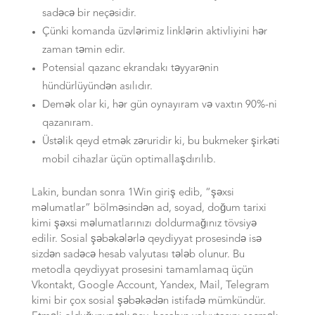
sadəcə bir neçəsidir.
Çünki komanda üzvlərimiz linklərin aktivliyini hər
zaman təmin edir.
Potensial qazanc ekrandakı təyyarənin
hündürlüyündən asılıdır.
Demək olar ki, hər gün oynayıram və vaxtın 90%-ni
qazanıram.
Üstəlik qeyd etmək zəruridir ki, bu bukmeker şirkəti
mobil cihazlar üçün optimallaşdırılıb.
Lakin, bundan sonra 1Win giriş edib, “şəxsi
məlumatlar” bölməsindən ad, soyad, doğum tarixi
kimi şəxsi məlumatlarınızı doldurmağınız tövsiyə
edilir. Sosial şəbəkələrlə qeydiyyat prosesində isə
sizdən sadəcə hesab valyutası tələb olunur. Bu
metodla qeydiyyat prosesini tamamlamaq üçün
Vkontakt, Google Account, Yandex, Mail, Telegram
kimi bir çox sosial şəbəkədən istifadə mümkündür.