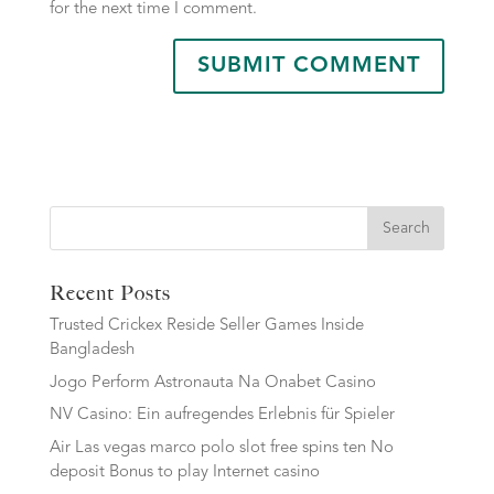
for the next time I comment.
Search
Recent Posts
Trusted Crickex Reside Seller Games Inside
Bangladesh
Jogo Perform Astronauta Na Onabet Casino
NV Casino: Ein aufregendes Erlebnis für Spieler
Air Las vegas marco polo slot free spins ten No
deposit Bonus to play Internet casino