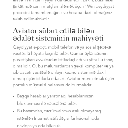
əlavə 1Win canlı yayım da təklif edir. Lakin, bukmeker
şirkətində canlı matçları izləmək üçün 1Win qeydiyyat
prosesini tamamlamağınız və hesaba daxil olmağınız
tələb edilməkdədir.
Aviator sübut edilə bilən
ədalət sisteminin mahiyyəti
Qeydiyyat e-poçt, mobil telefon və ya sosial şəbəkə
vasitəsilə həyata keçirilə bilər. Qumar əyləncəsinin
pərəstişkarı əvvəlcədən istifadəçi adı və şifrə ilə tanış
olmalıdır. O, bu məlumatlardan şəxsi kompüter və ya
cib qaceti vasitəsilə onlayn kazino sisteminə daxil
olmaq üçün istifadə edəcək. Aviator mərc etmək üçün
portalın müştərisi balansını doldurmalıdır.
Başqa hesablar yaratmaq, hesablarınızın
bloklanması ilə nəticələnə bilər.
Bu baxımdan, təcrübəsindən asılı olmayaraq
istənilən İnternet istifadəçisi funksionallıqda
naviqasiya edə biləcək.