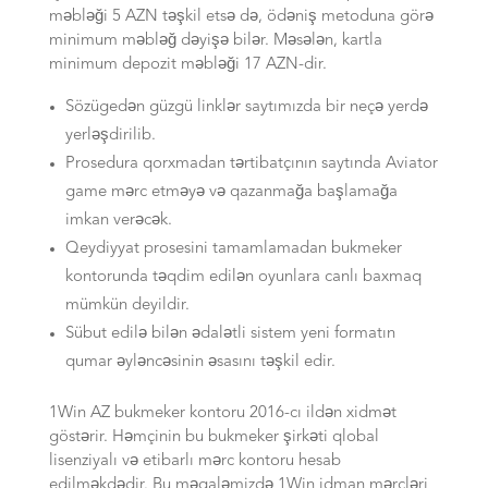
məbləği 5 AZN təşkil etsə də, ödəniş metoduna görə
minimum məbləğ dəyişə bilər. Məsələn, kartla
minimum depozit məbləği 17 AZN-dir.
Sözügedən güzgü linklər saytımızda bir neçə yerdə
yerləşdirilib.
Prosedura qorxmadan tərtibatçının saytında Aviator
game mərc etməyə və qazanmağa başlamağa
imkan verəcək.
Qeydiyyat prosesini tamamlamadan bukmeker
kontorunda təqdim edilən oyunlara canlı baxmaq
mümkün deyildir.
Sübut edilə bilən ədalətli sistem yeni formatın
qumar əyləncəsinin əsasını təşkil edir.
1Win AZ bukmeker kontoru 2016-cı ildən xidmət
göstərir. Həmçinin bu bukmeker şirkəti qlobal
lisenziyalı və etibarlı mərc kontoru hesab
edilməkdədir. Bu məqaləmizdə 1Win idman mərcləri