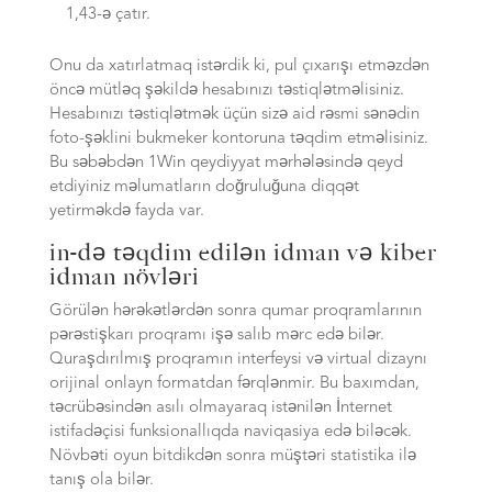
1,43-ə çatır.
Onu da xatırlatmaq istərdik ki, pul çıxarışı etməzdən
öncə mütləq şəkildə hesabınızı təstiqlətməlisiniz.
Hesabınızı təstiqlətmək üçün sizə aid rəsmi sənədin
foto-şəklini bukmeker kontoruna təqdim etməlisiniz.
Bu səbəbdən 1Win qeydiyyat mərhələsində qeyd
etdiyiniz məlumatların doğruluğuna diqqət
yetirməkdə fayda var.
in-də təqdim edilən idman və kiber
idman növləri
Görülən hərəkətlərdən sonra qumar proqramlarının
pərəstişkarı proqramı işə salıb mərc edə bilər.
Quraşdırılmış proqramın interfeysi və virtual dizaynı
orijinal onlayn formatdan fərqlənmir. Bu baxımdan,
təcrübəsindən asılı olmayaraq istənilən İnternet
istifadəçisi funksionallıqda naviqasiya edə biləcək.
Növbəti oyun bitdikdən sonra müştəri statistika ilə
tanış ola bilər.