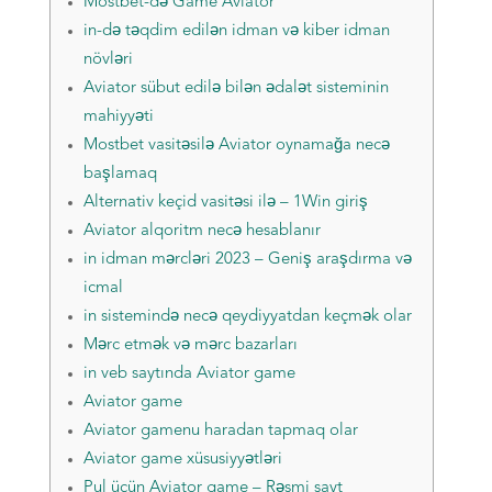
Mostbet-də Game Aviator
in-də təqdim edilən idman və kiber idman
növləri
Aviator sübut edilə bilən ədalət sisteminin
mahiyyəti
Mostbet vasitəsilə Aviator oynamağa necə
başlamaq
Alternativ keçid vasitəsi ilə – 1Win giriş
Aviator alqoritm necə hesablanır
in idman mərcləri 2023 – Geniş araşdırma və
icmal
in sistemində necə qeydiyyatdan keçmək olar
Mərc etmək və mərc bazarları
in veb saytında Aviator game
Aviator game
Aviator gamenu haradan tapmaq olar
Aviator game xüsusiyyətləri
Pul üçün Aviator game – Rəsmi sayt