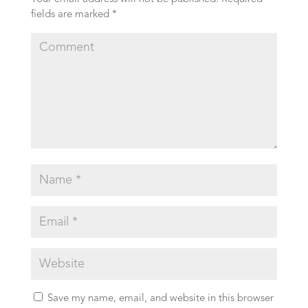
fields are marked
*
Save my name, email, and website in this browser