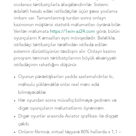
vicdansız tərtibatçılarla əlaqələndirirlər. Sistemi
ədalətli hesab edən istifadəçilər üçün şəxsi yoxlama
imkanı var. Tamamlanmış turdan sonra onlayn
kazinonun müştərisi statistik məlumatları öyrənə bilər.
Verilən məlumata
https://1win-az24.com
görə, bütün
oyunçuların X əmsalları eyni mövqedədir. Beləliklə,
istifadəçi tərtibatçılar tərəfindən istifadə edilən
sistemin dürüstlüyünün təsdiqini alır. Onlayn kazino
proqram təminatı tərtibatçılarının böyük əksəriyyəti
istifadəçinin rahatlığını düşünür.
Oyunun pərəstişkarları yadda saxlamalıdırlar ki,
məhsulu yükləməklə onlar real mərc edə
bilməyəcəklər.
Hər oyundan sonra müvafiq bölməyə gedirəm və
digər oyunçuların məlumatlarını öyrənirəm.
Digər oyunlar arasında Aviator qrafikası ilə diqqət
çəkib.
Onların fikrincə, virtual təyyarə 80% hallarda x 1,1 –