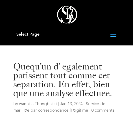
Select Page
Quequ’un d’ egalement
patissent tout comme cet
separation. En effet, bien
que une analyse effectuee.
by
wannisa Thongbaisri
|
Jan 13, 2024
|
Service de
mariГ©e par correspondance lГ©gitime
|
0 comments